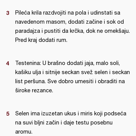
Pileća krila razdvojiti na pola i udinstati sa
navedenom masom, dodati začine i sok od
paradajza i pustiti da krčka, dok ne omekšaju.
Pred kraj dodati rum.
Testenina: U brašno dodati jaja, malo soli,
kašiku ulja i sitnije seckan svež selen i seckan
list peršuna. Sve dobro umesiti i obraditi na
široke rezance.
Selen ima izuzetan ukus i miris koji podseća
na suvi bljni začin i daje testu posebnu
aromu.