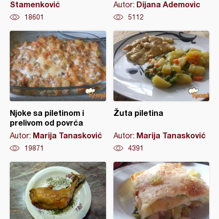
Stamenković
Dijana Ademovic
Autor:
18601
5112
Njoke sa piletinom i
Žuta piletina
prelivom od povrća
Marija Tanasković
Marija Tanasković
Autor:
Autor:
19871
4391