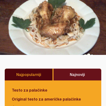
Najpopularniji
Najnoviji
Testo za palačinke
Original testo za američke palačinke