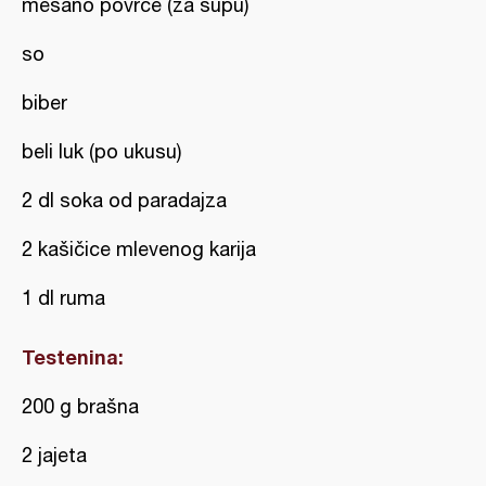
mešano povrće (za supu)
so
biber
beli luk (po ukusu)
2 dl soka od paradajza
2 kašičice mlevenog karija
1 dl ruma
Testenina:
200 g brašna
2 jajeta