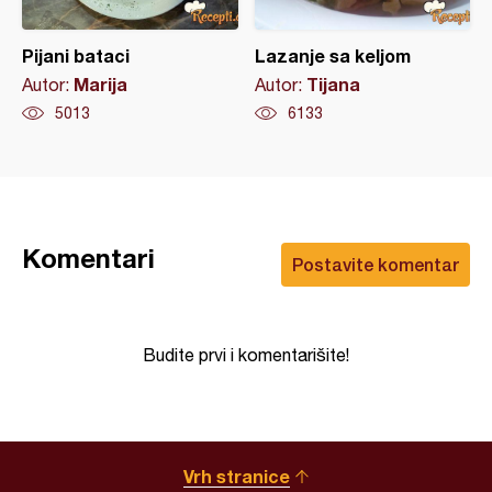
Pijani bataci
Lazanje sa keljom
Marija
Tijana
Autor:
Autor:
5013
6133
Komentari
Postavite komentar
Budite prvi i komentarišite!
Vrh stranice