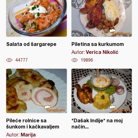
Salata od šargarepe
Piletina sa kurkumom
Verica Nikolić
Autor:
44777
19896
Pileće rolnice sa
*Dašak Indije* na moj
šunkom i kačkavaljem
način...
Marija
Autor: