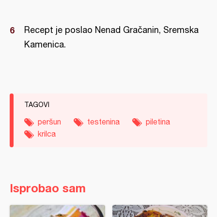
Recept je poslao Nenad Gračanin, Sremska
Kamenica.
TAGOVI
peršun
testenina
piletina
krilca
Isprobao sam