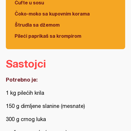
Ćufte u sosu
Čoko-moko sa kupovnim korama
Štrudla sa džemom
Pileći paprikaš sa krompirom
Sastojci
Potrebno je:
1 kg pilećih krila
150 g dimljene slanine (mesnate)
300 g crnog luka