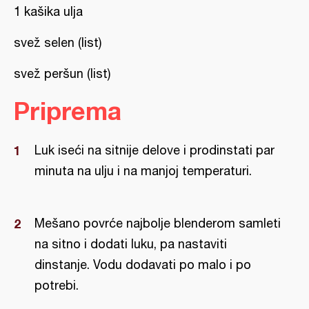
1 kašika ulja
svež selen (list)
svež peršun (list)
Priprema
Luk iseći na sitnije delove i prodinstati par
minuta na ulju i na manjoj temperaturi.
Mešano povrće najbolje blenderom samleti
na sitno i dodati luku, pa nastaviti
dinstanje. Vodu dodavati po malo i po
potrebi.