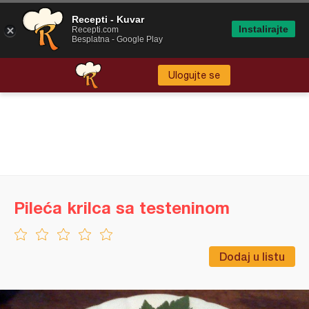
Recepti - Kuvar
Instalirajte
Recepti.com
Besplatna - Google Play
Ulogujte se
Pileća krilca sa testeninom
Dodaj u listu