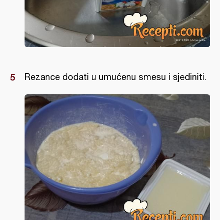
Rezance dodati u umućenu smesu i sjediniti.