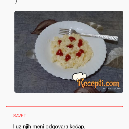
;)
SAVET
I uz njih meni odgovara kećap.