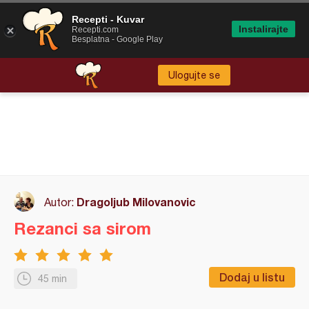
Recepti - Kuvar
Instalirajte
Recepti.com
Besplatna - Google Play
Ulogujte se
Dragoljub Milovanovic
Autor:
Rezanci sa sirom
Dodaj u listu
45 min