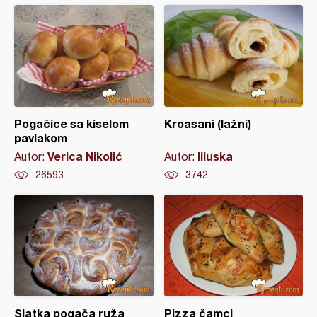
Pogačice sa kiselom
Kroasani (lažni)
pavlakom
Verica Nikolić
liluska
Autor:
Autor:
26593
3742
Slatka pogača ruža
Pizza čamci