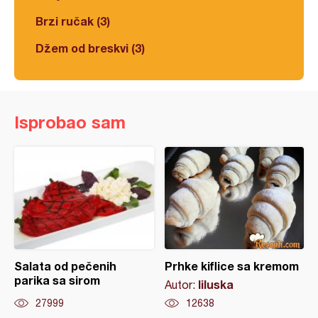
Brzi ručak (3)
Džem od breskvi (3)
Isprobao sam
Salata od pečenih
Prhke kiflice sa kremom
parika sa sirom
liluska
Autor:
27999
12638