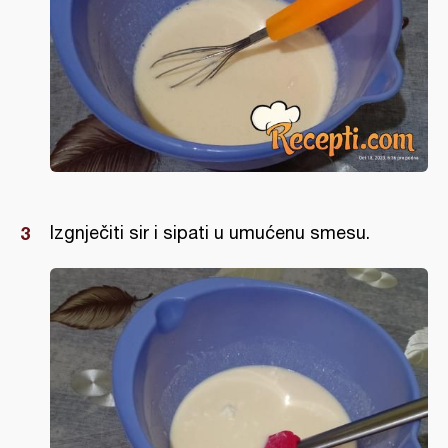
Izgnječiti sir i sipati u umućenu smesu.