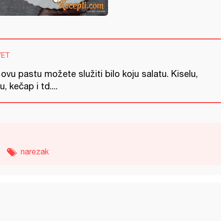
VET
ovu pastu možete služiti bilo koju salatu. Kiselu,
tu, kečap i td....
narezak