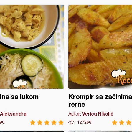
tina sa lukom
Krompir sa začinima 
rerne
Aleksandra
Verica Nikolić
Autor:
96
127266