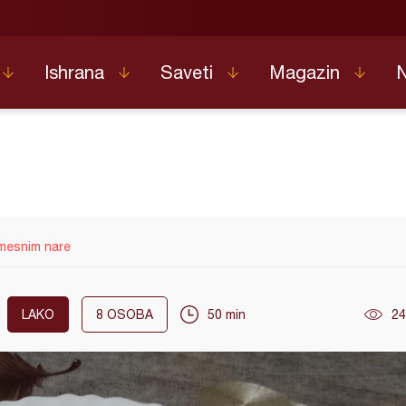
Ishrana
Saveti
Magazin
mesnim nare
LAKO
8
OSOBA
50 min
24