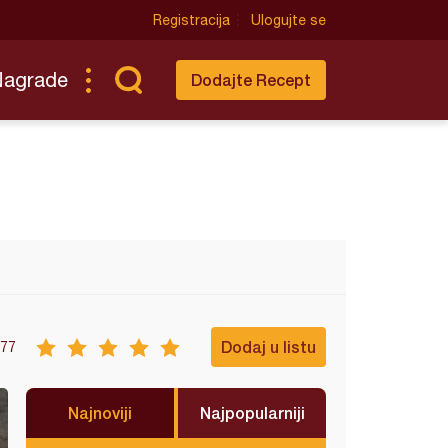
Registracija
Ulogujte se
Nagrade
Dodajte Recept
Dodaj u listu
77
Najnoviji
Najpopularniji