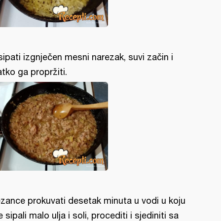
. sipati izgnječen mesni narezak, suvi začin i
atko ga propržiti.
zance prokuvati desetak minuta u vodi u koju
e sipali malo ulja i soli, procediti i sjediniti sa