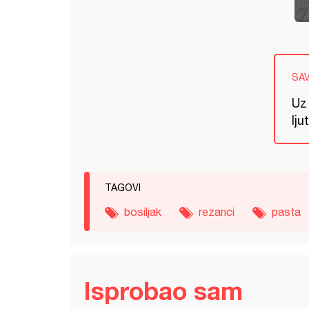
SA
Uz 
lju
TAGOVI
bosiljak
rezanci
pasta
Isprobao sam