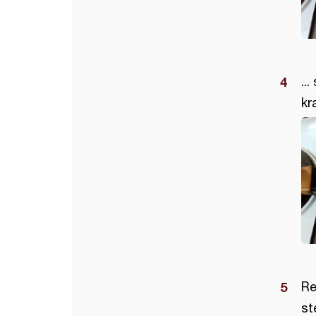
..
kr
Re
st