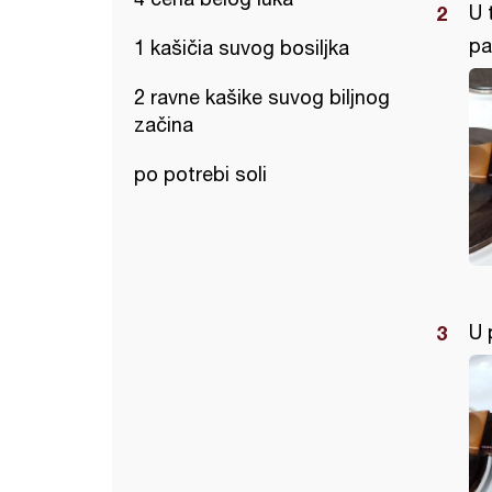
U 
pa
1 kašičia suvog bosiljka
2 ravne kašike suvog biljnog
začina
po potrebi soli
U 