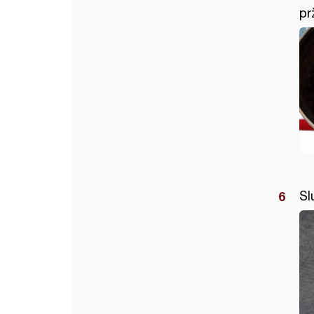
pr
Sl