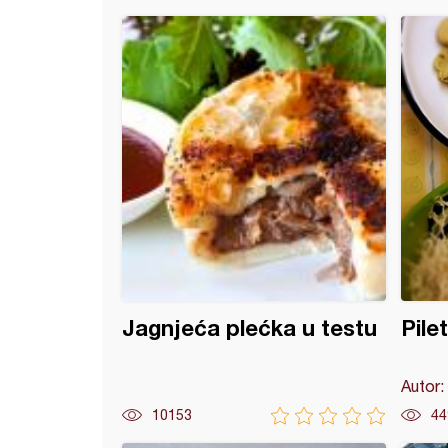
burger od pečuraka
Jagnjeća plećka u testu
Pile
Autor:
10153
44