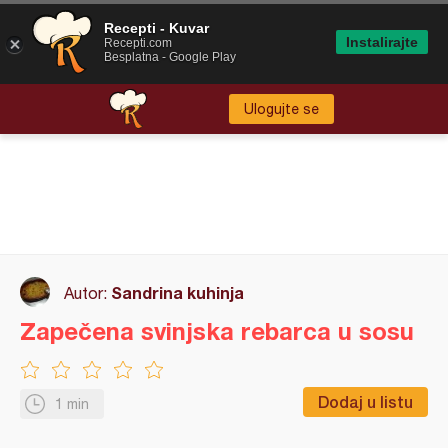
Recepti - Kuvar
Instalirajte
Recepti.com
Besplatna - Google Play
Ulogujte se
Sandrina kuhinja
Autor:
Zapečena svinjska rebarca u sosu
Dodaj u listu
1 min