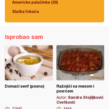
Americke palačinke (30)
Slatka fokača
Isprobao sam
Domaći senf (posno)
Ražnjići sa mesom i
povrćem
Sandra Stojiljković
Autor:
Cvetković
21640
6444