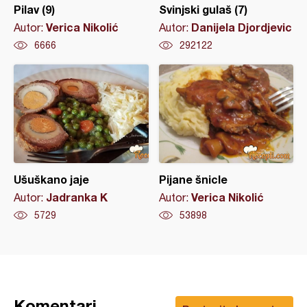
Pilav (9)
Svinjski gulaš (7)
Verica Nikolić
Danijela Djordjevic
Autor:
Autor:
6666
292122
Ušuškano jaje
Pijane šnicle
Jadranka K
Verica Nikolić
Autor:
Autor:
5729
53898
Komentari