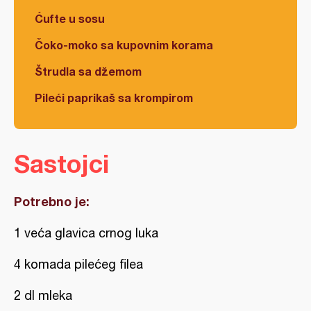
Ćufte u sosu
Čoko-moko sa kupovnim korama
Štrudla sa džemom
Pileći paprikaš sa krompirom
Sastojci
Potrebno je:
1 veća glavica crnog luka
4 komada pilećeg filea
2 dl mleka