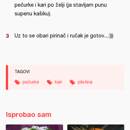
pečurke i kari po želji (ja stavljam punu
supenu kašiku).
Uz to se obari pirinač i ručak je gotov....:)))
TAGOVI
pečurke
kari
piletina
Isprobao sam