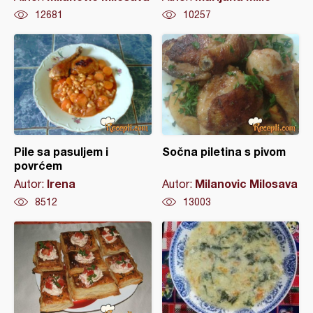
12681
10257
Pile sa pasuljem i
Sočna piletina s pivom
povrćem
Irena
Milanovic Milosava
Autor:
Autor:
8512
13003