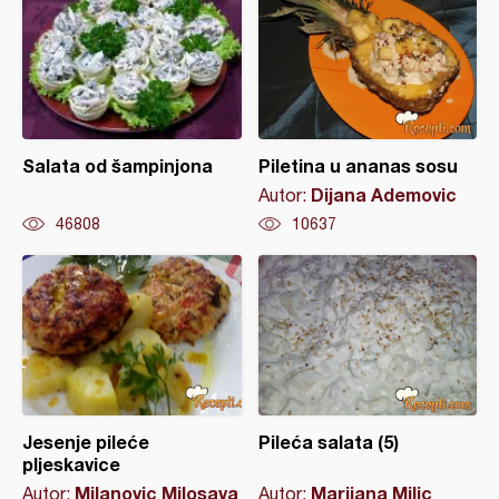
Salata od šampinjona
Piletina u ananas sosu
Dijana Ademovic
Autor:
46808
10637
Jesenje pileće
Pileća salata (5)
pljeskavice
Milanovic Milosava
Marijana Milic
Autor:
Autor: