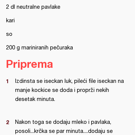
2 dl neutralne pavlake
kari
so
200 g mariniranih pečuraka
Priprema
Izdinsta se iseckan luk, pileći file iseckan na
manje kockice se doda i proprži nekih
desetak minuta.
Nakon toga se dodaju mleko i pavlaka,
posoli...krčka se par minuta....dodaju se