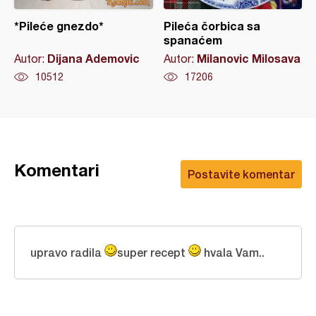
*Pileće gnezdo*
Pileća čorbica sa
spanaćem
Dijana Ademovic
Milanovic Milosava
Autor:
Autor:
10512
17206
Komentari
Postavite komentar
upravo radila
super recept
hvala Vam..