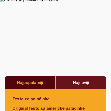
Najpopularniji
Najnoviji
Testo za palačinke
Original testo za američke palačinke