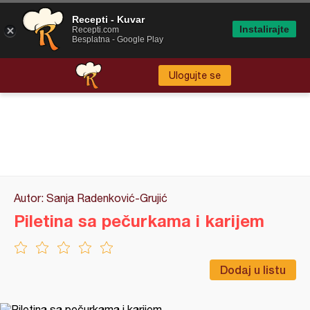
Recepti - Kuvar
Instalirajte
Recepti.com
Besplatna - Google Play
Ulogujte se
Autor: Sanja Radenković-Grujić
Piletina sa pečurkama i karijem
Dodaj u listu