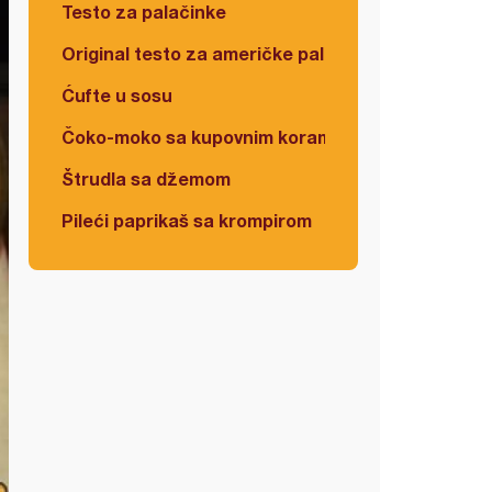
Testo za palačinke
Original testo za američke palačinke
Ćufte u sosu
Čoko-moko sa kupovnim korama
Štrudla sa džemom
Pileći paprikaš sa krompirom