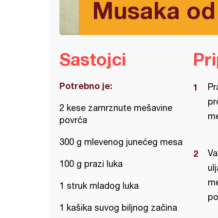
Musaka od 
Sastojci
Pr
Potrebno je:
Pr
pr
2 kese zamrznute mešavine
me
povrća
300 g mlevenog junećeg mesa
Va
100 g prazi luka
ul
me
1 struk mladog luka
po
1 kašika suvog biljnog začina