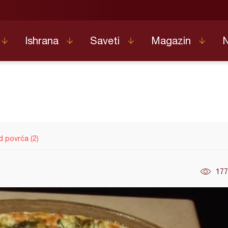
Ishrana
Saveti
Magazin
 povrća (2)
177