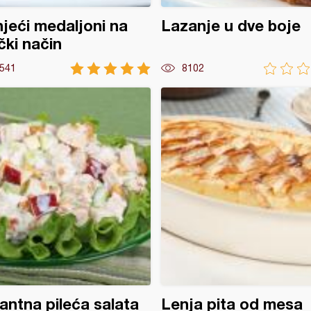
jeći medaljoni na
Lazanje u dve boje
čki način
541
8102
antna pileća salata
Lenja pita od mesa