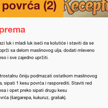
povrća (2)
iprema
azi luk i mladi luk iseći na kolutiće i staviti da se
oprži sa delom maslinovog ulja, dodati mleveno
so i sve zajedno upržiti.
trostalnu činiju podmazati ostatkom maslinovog
ja, sipati 1 kesu povrća i rasporediti. Staviti red
sa i opet preko sipati drugu kesu
vrća (šargarepa, kukuruz, grašak).