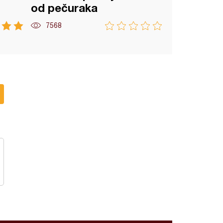
od pečuraka
7568