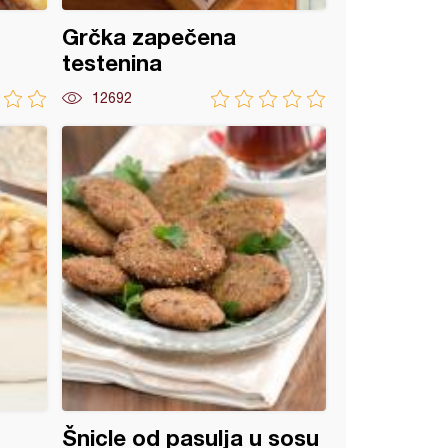
Grčka zapečena
testenina
12692
Šnicle od pasulja u sosu