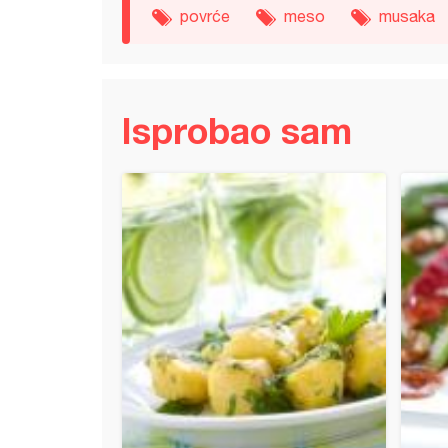
povrće
meso
musaka
Isprobao sam
 zapečena testenina