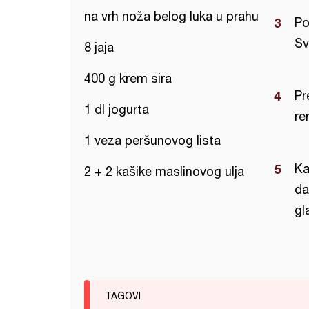
na vrh noža belog luka u prahu
Po
Sv
8 jaja
400 g krem sira
Pr
1 dl jogurta
re
1 veza peršunovog lista
Ka
2 + 2 kašike maslinovog ulja
da
gl
TAGOVI