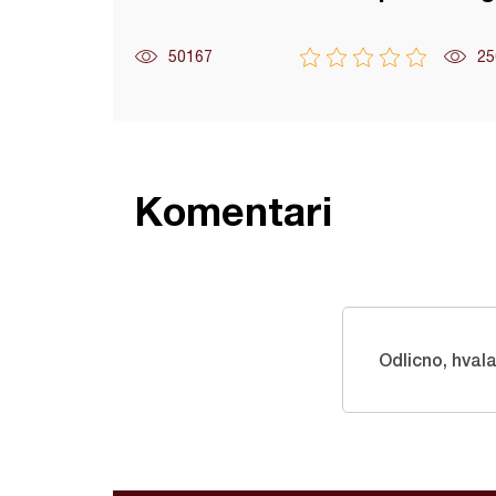
50167
25
Komentari
Odlicno, hval