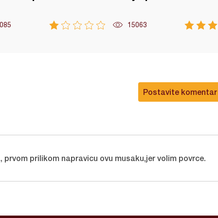
085
15063
Postavite komentar
a, prvom prilikom napravicu ovu musaku,jer volim povrce.