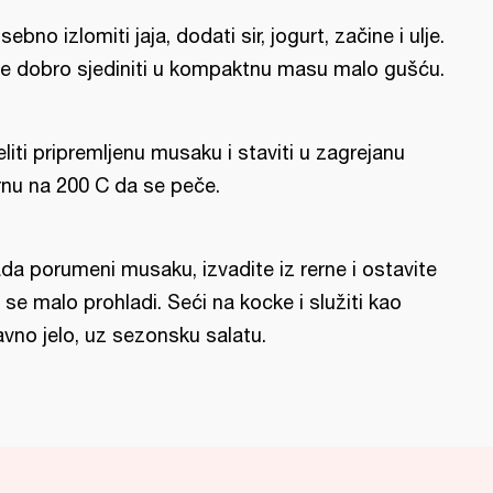
sebno izlomiti jaja, dodati sir, jogurt, začine i ulje.
e dobro sjediniti u kompaktnu masu malo gušću.
eliti pripremljenu musaku i staviti u zagrejanu
rnu na 200 C da se peče.
da porumeni musaku, izvadite iz rerne i ostavite
 se malo prohladi. Seći na kocke i služiti kao
avno jelo, uz sezonsku salatu.