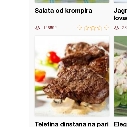
Salata od krompira
Jagn
lova
126692
28
e od pasulja u sosu od pečuraka
Teletina dinstana na pari
Eleg