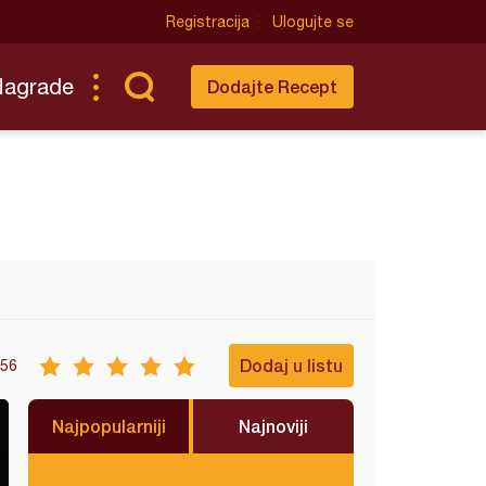
Registracija
Ulogujte se
Nagrade
Dodajte Recept
Dodaj u listu
56
Najpopularniji
Najnoviji