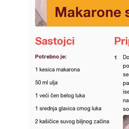
Makarone 
Sastojci
Pr
Potrebno je:
Do
po
1 kesica makarona
se
50 ml ulja
pa
is
1 veći čen belog luka
na
1 srednja glavica crnog luka
so
2 kašičice suvog biljnog začina