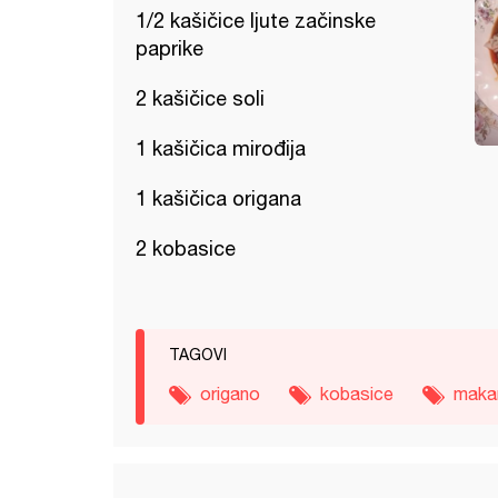
1/2 kašičice ljute začinske
paprike
2 kašičice soli
1 kašičica mirođija
1 kašičica origana
2 kobasice
TAGOVI
origano
kobasice
maka