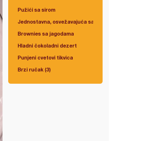
Pužići sa sirom
Jednostavna, osvežavajuća salata
Brownies sa jagodama
Hladni čokoladni dezert
Punjeni cvetovi tikvica
Brzi ručak (3)