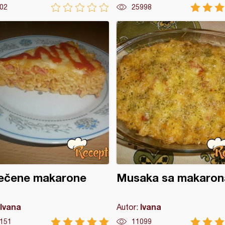
02
25998
ečene makarone
Musaka sa makaro
Ivana
Ivana
Autor:
151
11099