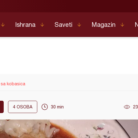
Ishrana
Saveti
Magazin
 sa kobasica
4
OSOBA
30 min
23