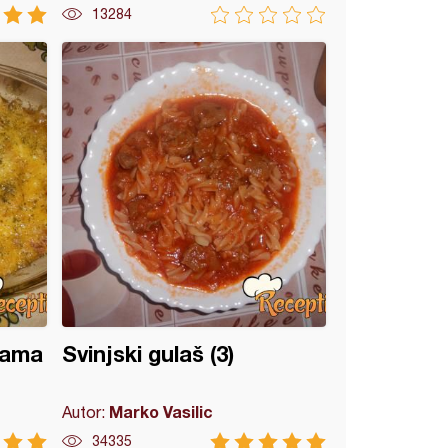
13284
nama
Svinjski gulaš (3)
Marko Vasilic
Autor:
34335