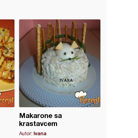
Makarone sa
krastavcem
Ivana
Autor: