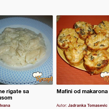
e rigate sa
Mafini od makarona
usom
Ivana
Jadranka Tomasevic
Autor: