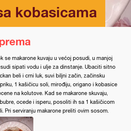
sa kobasicama
iprema
k se makarone kuvaju u većoj posudi, u manjoj
sudi sipati vodu i ulje za dinstanje. Ubaciti sitno
ckan beli i crni luk, suvi biljni začin, začinsku
priku, 1 kašičicu soli, mirođiju, origano i kobasice
ecene na kolutove. Kad se makarone skuvaju,
bubre, ocede i isperu, posoliti ih sa 1 kašičicom
li. Pri serviranju makarone preliti ovim sosom.