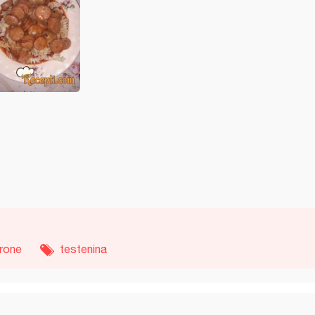
rone
testenina