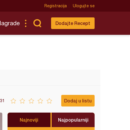
Registracija
Ulogujte se
Nagrade
Dodajte Recept
Dodaj u listu
31
Najnoviji
Najpopularniji