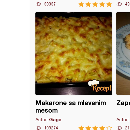
30337
49
ki gulaš (3)
Makarone sa mlevenim
Zap
mesom
Gaga
Autor:
Autor:
109274
21