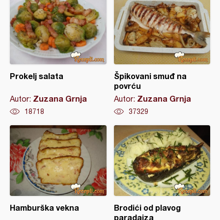
Prokelj salata
Špikovani smuđ na
povrću
Zuzana Grnja
Zuzana Grnja
Autor:
Autor:
18718
37329
Hamburška vekna
Brodići od plavog
paradajza