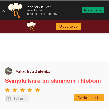
Recepti - Kuvar
Instalirajte
Recepti.com
Besplatna - Google Play
Ulogujte se
Eva Zelenka
Autor:
Svinjski kare sa slaninom i hlebom
Dodaj u listu
100 min