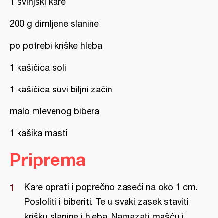
1 svinjski kare
200 g dimljene slanine
po potrebi kriške hleba
1 kašičica soli
1 kašičica suvi biljni začin
malo mlevenog bibera
1 kašika masti
Priprema
Kare oprati i poprečno zaseći na oko 1 cm.
Posloliti i biberiti. Te u svaki zasek staviti
krišku slanine i hleba. Namazati mašću i