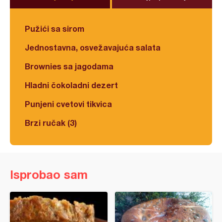
Pužići sa sirom
Jednostavna, osvežavajuća salata
Brownies sa jagodama
Hladni čokoladni dezert
Punjeni cvetovi tikvica
Brzi ručak (3)
Isprobao sam