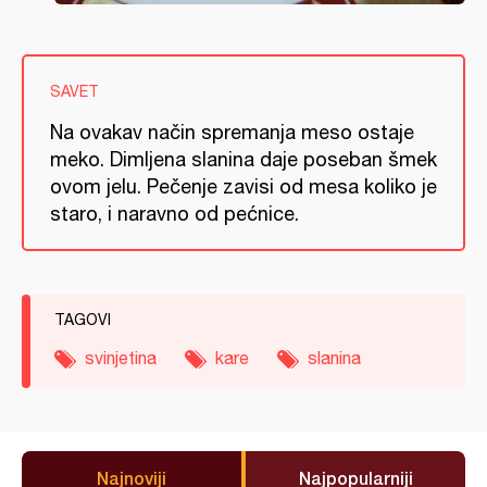
SAVET
Na ovakav način spremanja meso ostaje
meko. Dimljena slanina daje poseban šmek
ovom jelu. Pečenje zavisi od mesa koliko je
staro, i naravno od pećnice.
TAGOVI
svinjetina
kare
slanina
Najnoviji
Najpopularniji