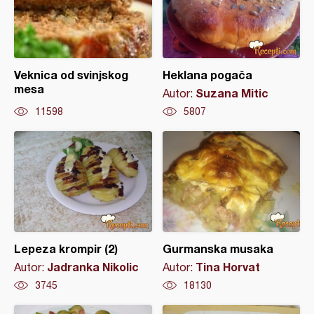
Veknica od svinjskog
Heklana pogača
mesa
Suzana Mitic
Autor:
11598
5807
Lepeza krompir (2)
Gurmanska musaka
Jadranka Nikolic
Tina Horvat
Autor:
Autor:
3745
18130