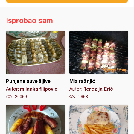
Isprobao sam
Punjene suve šljive
Mix ražnjić
milanka filipovic
Terezija Erić
Autor:
Autor:
20069
2968