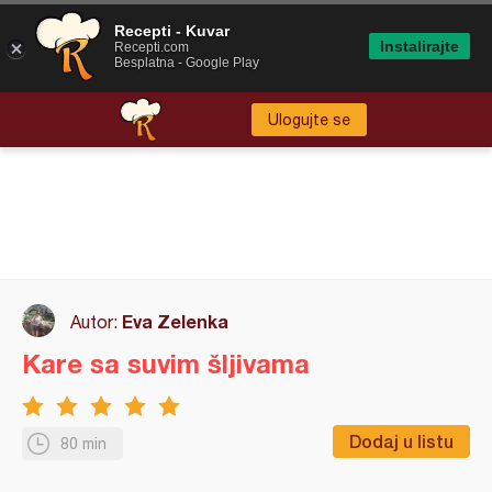
Recepti - Kuvar
Instalirajte
Recepti.com
Besplatna - Google Play
Ulogujte se
Eva Zelenka
Autor:
Kare sa suvim šljivama
Dodaj u listu
80 min