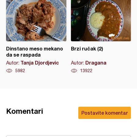
Dinstano meso mekano
Brzi ručak (2)
da se raspada
Tanja Djordjevic
Dragana
Autor:
Autor:
5982
13922
Komentari
Postavite komentar