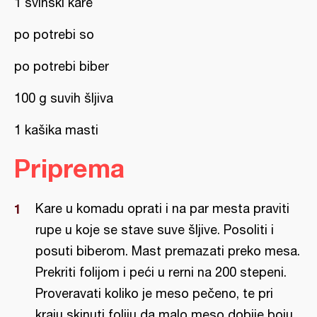
1 svinski kare
po potrebi so
po potrebi biber
100 g suvih šljiva
1 kašika masti
Priprema
Kare u komadu oprati i na par mesta praviti
rupe u koje se stave suve šljive. Posoliti i
posuti biberom. Mast premazati preko mesa.
Prekriti folijom i peći u rerni na 200 stepeni.
Proveravati koliko je meso pečeno, te pri
kraju skinuti foliju da malo meso dobije boju.