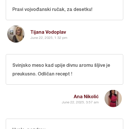
Pravi vojvođanski ručak, za desetku!
Tijana Vodoplav
June 22, 2025, 1:32 pm
Svinjsko meso kad upije divnu aromu šljive je
preukusno. Odličan recept !
Ana Nikolić
June 22, 2025, 3:57 am