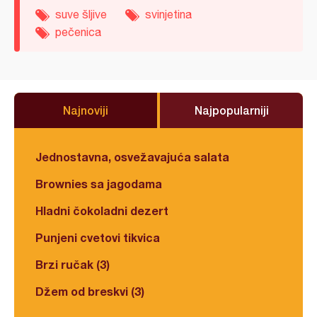
suve šljive
svinjetina
pečenica
Najnoviji
Najpopularniji
Jednostavna, osvežavajuća salata
Brownies sa jagodama
Hladni čokoladni dezert
Punjeni cvetovi tikvica
Brzi ručak (3)
Džem od breskvi (3)