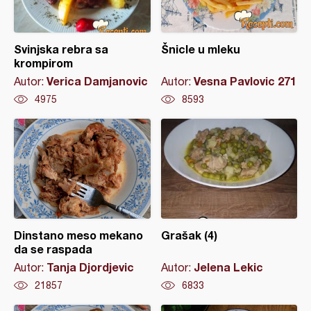
Svinjska rebra sa
Šnicle u mleku
krompirom
Verica Damjanovic
Vesna Pavlovic 271
Autor:
Autor:
4975
8593
Dinstano meso mekano
Grašak (4)
da se raspada
Tanja Djordjevic
Jelena Lekic
Autor:
Autor:
21857
6833