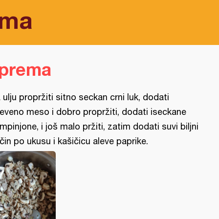
ima
iprema
 ulju propržiti sitno seckan crni luk, dodati
eveno meso i dobro propržiti, dodati iseckane
mpinjone, i još malo pržiti, zatim dodati suvi biljni
čin po ukusu i kašičicu aleve paprike.