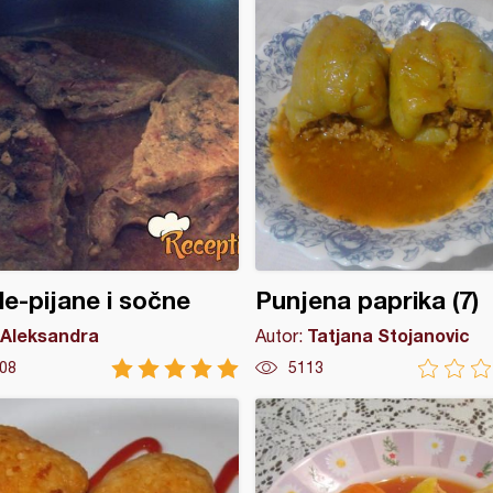
le-pijane i sočne
Punjena paprika (7)
Aleksandra
Tatjana Stojanovic
Autor:
08
5113