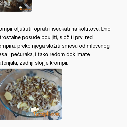
ompir oljuštiti, oprati i iseckati na kolutove. Dno
trostalne posude pouljiti, složiti prvi red
ompira, preko njega složiti smesu od mlevenog
sa i pečuraka, i tako redom dok imate
terijala, zadnji sloj je krompir.