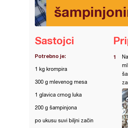
šampinjon
Sastojci
Pr
Potrebno je:
Na
ml
1 kg krompira
ša
300 g mlevenog mesa
za
1 glavica crnog luka
200 g šampinjona
po ukusu suvi biljni začin