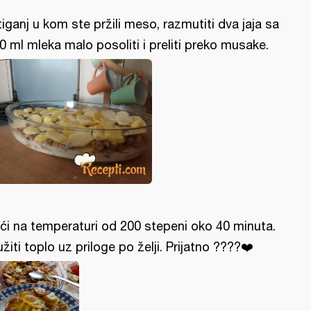
tiganj u kom ste pržili meso, razmutiti dva jaja sa
0 ml mleka malo posoliti i preliti preko musake.
ći na temperaturi od 200 stepeni oko 40 minuta.
užiti toplo uz priloge po želji. Prijatno ????❤️