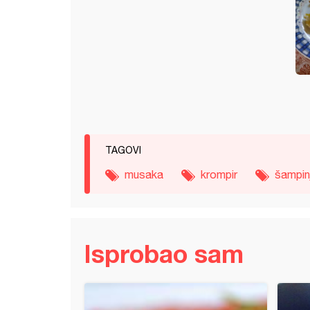
TAGOVI
musaka
krompir
šampin
Isprobao sam
 salata