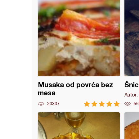
Musaka od povrća bez
Šnic
mesa
Autor:
23337
56
sa šampinjonima u sosu, na podlozi od prženica