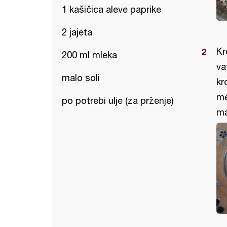
1 kašičica aleve paprike
2 jajeta
Kr
200 ml mleka
va
malo soli
kr
me
po potrebi ulje (za prženje)
ma