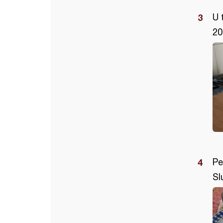
U 
20
Pe
Sl