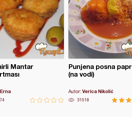
irli Mantar
Punjena posna papr
rtması
(na vodi)
Erna
Verica Nikolić
Autor:
74
31518