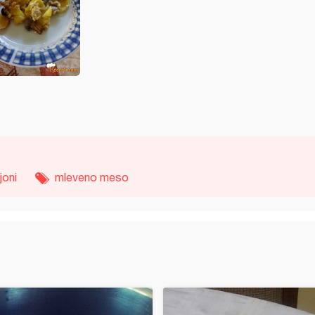
joni
mleveno meso