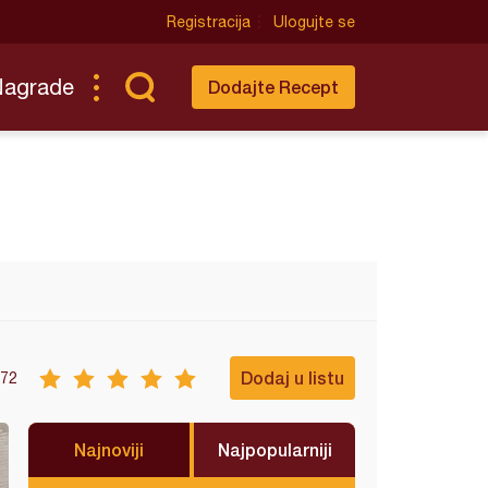
Registracija
Ulogujte se
Nagrade
Dodajte Recept
Dodaj u listu
72
Najnoviji
Najpopularniji