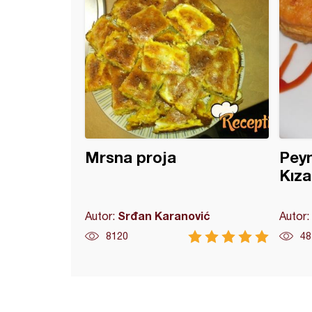
Mrsna proja
Peyn
Kıza
Srđan Karanović
Autor:
Autor:
8120
48