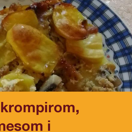
 krompirom,
mesom i