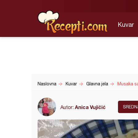
Kuvar
Naslovna
Kuvar
Glavna jela
Musaka sa
Anica Vujičić
Autor:
SREDN