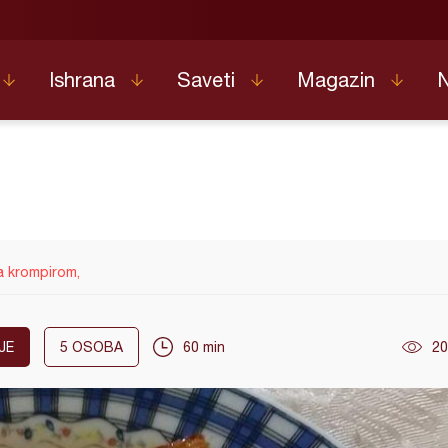
Ishrana
Saveti
Magazin
 krompirom,
JE
5
OSOBA
60 min
20