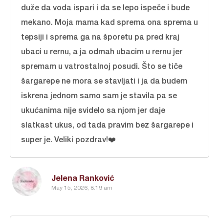
duže da voda ispari i da se lepo ispeče i bude
mekano. Moja mama kad sprema ona sprema u
tepsiji i sprema ga na šporetu pa pred kraj
ubaci u rernu, a ja odmah ubacim u rernu jer
spremam u vatrostalnoj posudi. Što se tiče
šargarepe ne mora se stavljati i ja da budem
iskrena jednom samo sam je stavila pa se
ukućanima nije svidelo sa njom jer daje
slatkast ukus, od tada pravim bez šargarepe i
super je. Veliki pozdrav!❤️
Jelena Ranković
May 15, 2026, 8:19 am