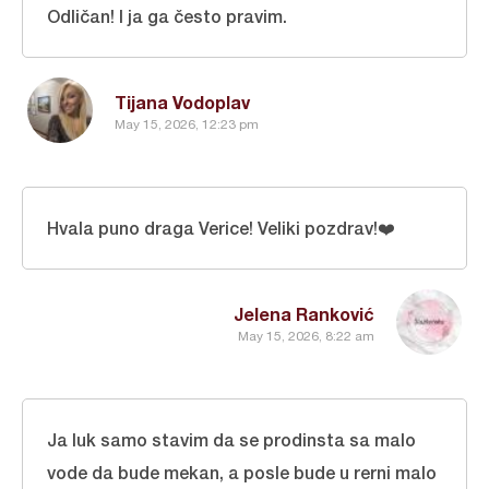
Odličan! I ja ga često pravim.
Tijana Vodoplav
May 15, 2026, 12:23 pm
Hvala puno draga Verice! Veliki pozdrav!❤️
Jelena Ranković
May 15, 2026, 8:22 am
Ja luk samo stavim da se prodinsta sa malo
vode da bude mekan, a posle bude u rerni malo