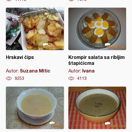
Hrskavi čips
Krompir salata sa ribljim
štapićicma
Suzana Mitic
Ivana
Autor:
Autor:
9253
4113