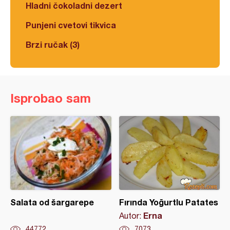
Hladni čokoladni dezert
Punjeni cvetovi tikvica
Brzi ručak (3)
Isprobao sam
Salata od šargarepe
Fırında Yoğurtlu Patates
Erna
Autor:
44772
7073