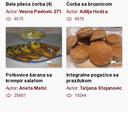
Bela pileća čorba (4)
Čorba sa brusnicom
Vesna Pavlovic 271
Adilja Hodza
Autor:
Autor:
6575
6576
Potkovice šarana sa
Integralne pogačice sa
krompir salatom
prazilukom
Aneta Matić
Tatjana Stojanovic
Autor:
Autor:
25607
10244