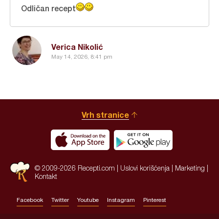
Odličan recept
Verica Nikolić
May 14, 2026, 8:41 pm
Vrh stranice
© 2009-2026 Recepti.com |
Uslovi korišćenja
|
Marketing
|
Kontakt
Facebook
Twitter
Youtube
Instagram
Pinterest