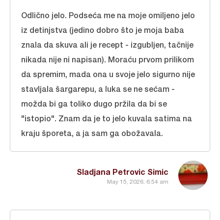
Odlično jelo. Podseća me na moje omiljeno jelo
iz detinjstva (jedino dobro što je moja baba
znala da skuva ali je recept - izgubljen, tačnije
nikada nije ni napisan). Moraću prvom prilikom
da spremim, mada ona u svoje jelo sigurno nije
stavljala šargarepu, a luka se ne sećam -
možda bi ga toliko dugo pržila da bi se
"istopio". Znam da je to jelo kuvala satima na
kraju šporeta, a ja sam ga obožavala.
Sladjana Petrovic Simic
May 15, 2026, 6:54 am