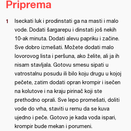
Priprema
Iseckati luk i prodinstati ga na masti i malo
vode. Dodati šargarepu i dinstati još nekih
10-ak minuta. Dodati alevu papriku i začine.
Sve dobro izmešati. Možete dodati malo
lovorovog lista i peršuna, ako želite, ali ja ih
nisam stavljala. Gotovu smesu sipati u
vatrostalnu posudu ili bilo koju drugu u kojoj
pečete, zatim dodati opran krompir i isečen
na kolutove i na kraju pirinač koji ste
prethodno oprali. Sve lepo promešati, doliti
vode do vrha, staviti u rernu da se kuva
ujedno i peče. Gotovo je kada voda ispari,
krompir bude mekan i porumeni.