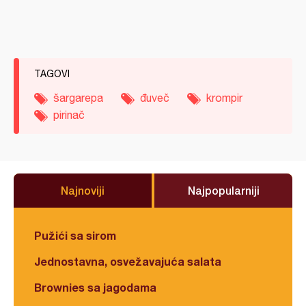
TAGOVI
šargarepa
đuveč
krompir
pirinač
Najnoviji
Najpopularniji
Pužići sa sirom
Jednostavna, osvežavajuća salata
Brownies sa jagodama