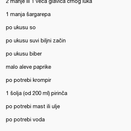
2 manje ili 1 veća glavica crnog luka
1 manja šargarepa
po ukusu so
po ukusu suvi biljni začin
po ukusu biber
malo aleve paprike
po potrebi krompir
1 šolja (od 200 ml) pirinča
po potrebi mast ili ulje
po potrebi voda