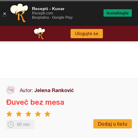
Recepti - Kuvar
Instalirajte
Recepti.com
Besplatna - Google Play
Ulogujte se
Jelena Ranković
Autor:
Đuveč bez mesa
Dodaj u listu
60 min