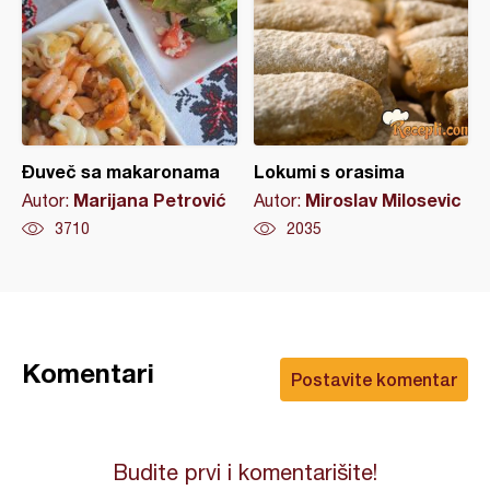
Đuveč sa makaronama
Lokumi s orasima
Marijana Petrović
Miroslav Milosevic
Autor:
Autor:
3710
2035
Komentari
Postavite komentar
Budite prvi i komentarišite!