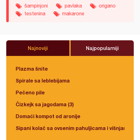
šampinjoni
pavlaka
origano
testenina
makarone
Najnoviji
Najpopularniji
Plazma šnite
Spirale sa leblebijama
Pečeno pile
Čizkejk sa jagodama (3)
Domaći kompot od aronije
Sipani kolač sa ovsenim pahuljicama i višnjama