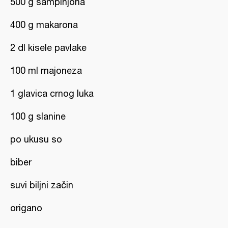
500 g šampinjona
400 g makarona
2 dl kisele pavlake
100 ml majoneza
1 glavica crnog luka
100 g slanine
po ukusu so
biber
suvi biljni začin
origano