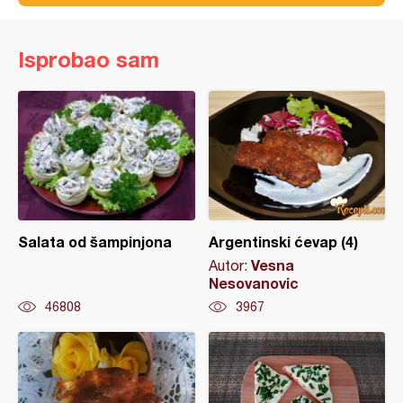
Isprobao sam
Salata od šampinjona
Argentinski ćevap (4)
Vesna
Autor:
Nesovanovic
46808
3967