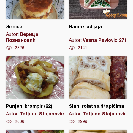
Sirnica
Namaz od jaja
Верица
Autor:
Познановић
Vesna Pavlovic 271
Autor:
2326
2141
Punjeni krompir (22)
Slani rolat sa štapićima
Tatjana Stojanovic
Tatjana Stojanovic
Autor:
Autor:
2606
2999