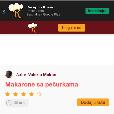
Recepti - Kuvar
Instalirajte
Recepti.com
Besplatna - Google Play
Ulogujte se
Valeria Molnar
Autor:
Makarone sa pečurkama
Dodaj u listu
30 min