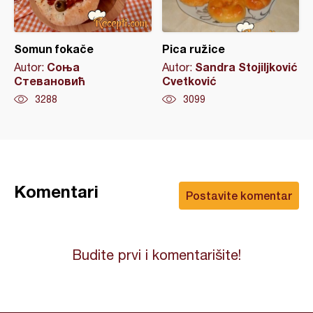
Somun fokače
Pica ružice
Соња
Sandra Stojiljković
Autor:
Autor:
Стевановић
Cvetković
3288
3099
Komentari
Postavite komentar
Budite prvi i komentarišite!