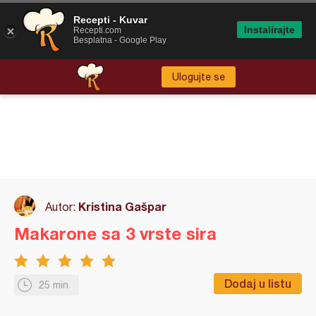
Recepti - Kuvar
Instalirajte
Recepti.com
Besplatna - Google Play
Ulogujte se
Kristina Gašpar
Autor:
Makarone sa 3 vrste sira
Dodaj u listu
25 min