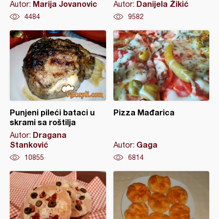
Marija Jovanovic
Danijela Žikić
Autor:
Autor:
4484
9582
Punjeni pileći bataci u
Pizza Mađarica
skrami sa roštilja
Dragana
Autor:
Stanković
Gaga
Autor:
10855
6814