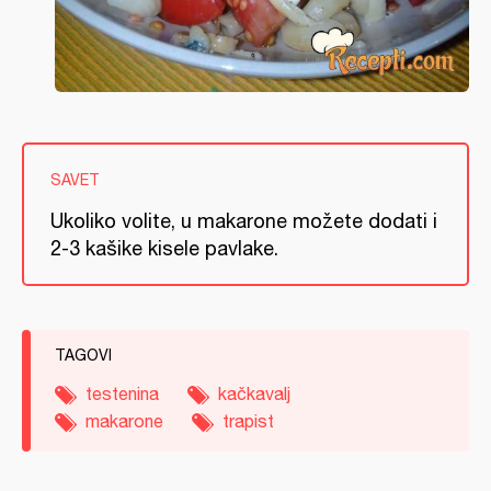
SAVET
Ukoliko volite, u makarone možete dodati i
2-3 kašike kisele pavlake.
TAGOVI
testenina
kačkavalj
makarone
trapist