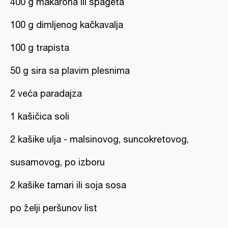
400 g makarona ili špageta
100 g dimljenog kačkavalja
100 g trapista
50 g sira sa plavim plesnima
2 veća paradajza
1 kašičica soli
2 kašike ulja - malsinovog, suncokretovog,
susamovog, po izboru
2 kašike tamari ili soja sosa
po želji peršunov list