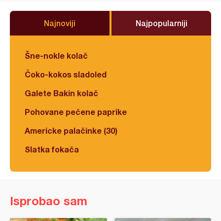
Najnoviji
Najpopularniji
Šne-nokle kolač
Čoko-kokos sladoled
Galete Bakin kolač
Pohovane pečene paprike
Americke palačinke (30)
Slatka fokača
Isprobao sam