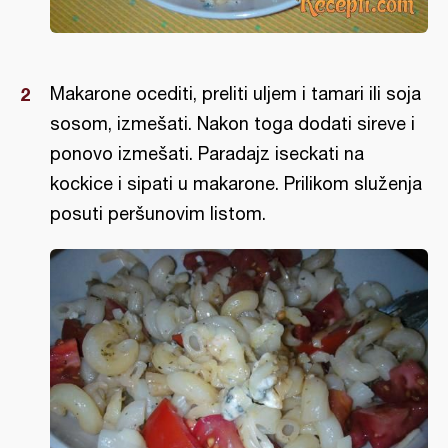
Makarone ocediti, preliti uljem i tamari ili soja
sosom, izmešati. Nakon toga dodati sireve i
ponovo izmešati. Paradajz iseckati na
kockice i sipati u makarone. Prilikom služenja
posuti peršunovim listom.