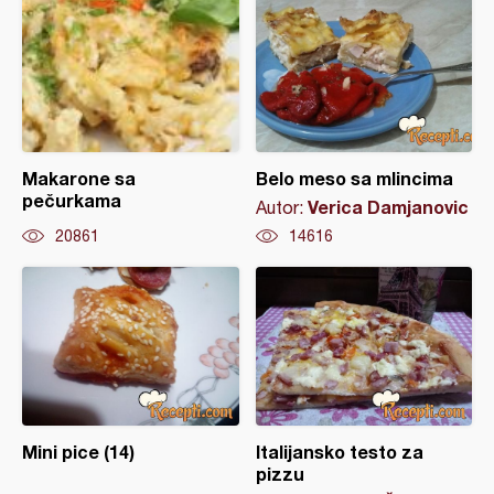
Makarone sa
Belo meso sa mlincima
pečurkama
Verica Damjanovic
Autor:
20861
14616
Mini pice (14)
Italijansko testo za
pizzu