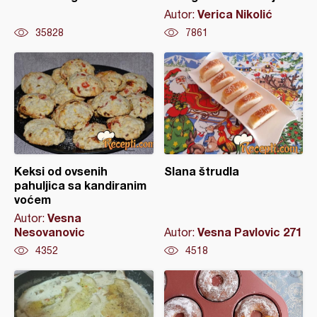
Verica Nikolić
Autor:
35828
7861
Keksi od ovsenih
Slana štrudla
pahuljica sa kandiranim
voćem
Vesna
Autor:
Nesovanovic
Vesna Pavlovic 271
Autor:
4352
4518