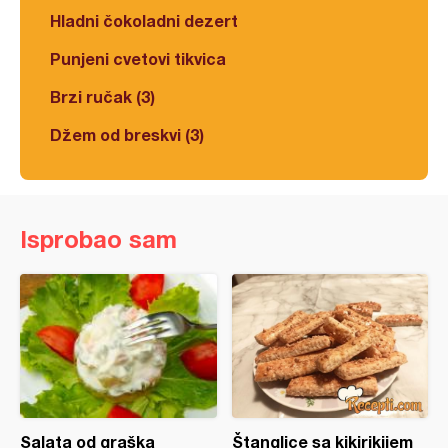
Hladni čokoladni dezert
Punjeni cvetovi tikvica
Brzi ručak (3)
Džem od breskvi (3)
Isprobao sam
Salata od graška
Štanglice sa kikirikijem