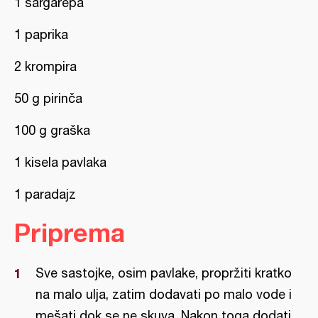
1 šargarepa
1 paprika
2 krompira
50 g pirinča
100 g graška
1 kisela pavlaka
1 paradajz
Priprema
Sve sastojke, osim pavlake, propržiti kratko
na malo ulja, zatim dodavati po malo vode i
mešati dok se ne skuva. Nakon toga dodati