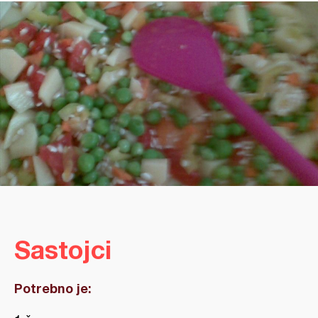
Sastojci
Potrebno je: