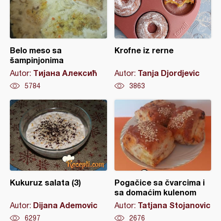
Belo meso sa
Krofne iz rerne
šampinjonima
Тијана Алексић
Tanja Djordjevic
Autor:
Autor:
5784
3863
Kukuruz salata (3)
Pogačice sa čvarcima i
sa domaćim kulenom
Dijana Ademovic
Tatjana Stojanovic
Autor:
Autor:
6297
2676