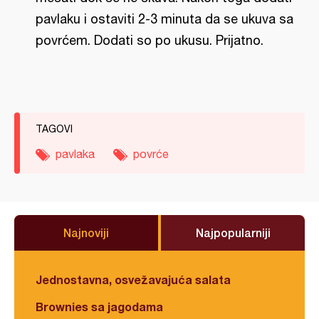
pavlaku i ostaviti 2-3 minuta da se ukuva sa
povrćem. Dodati so po ukusu. Prijatno.
TAGOVI
pavlaka
povrće
Najnoviji
Najpopularniji
Jednostavna, osvežavajuća salata
Brownies sa jagodama