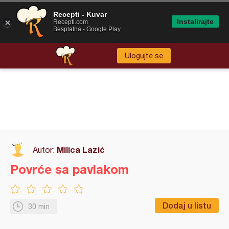
Recepti - Kuvar
Instalirajte
Recepti.com
Besplatna - Google Play
Ulogujte se
Milica Lazić
Autor:
Povrće sa pavlakom
Dodaj u listu
30 min