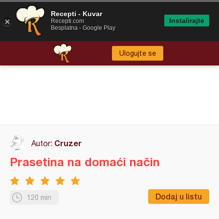
Recepti - Kuvar
Instalirajte
Recepti.com
Besplatna - Google Play
Ulogujte se
Cruzer
Autor:
Prasetina na domaći način
Dodaj u listu
120 min