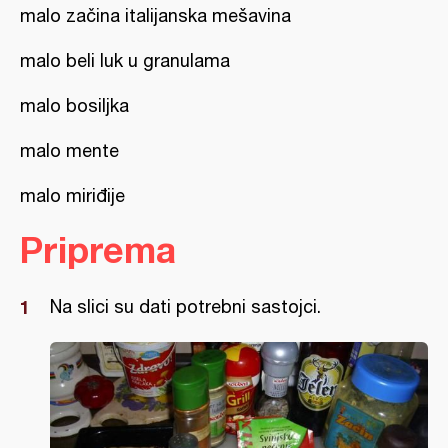
malo začina italijanska mešavina
malo beli luk u granulama
malo bosiljka
malo mente
malo miriđije
Priprema
Na slici su dati potrebni sastojci.