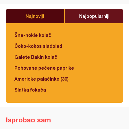
Najnoviji
Najpopularniji
Šne-nokle kolač
Čoko-kokos sladoled
Galete Bakin kolač
Pohovane pečene paprike
Americke palačinke (30)
Slatka fokača
Isprobao sam