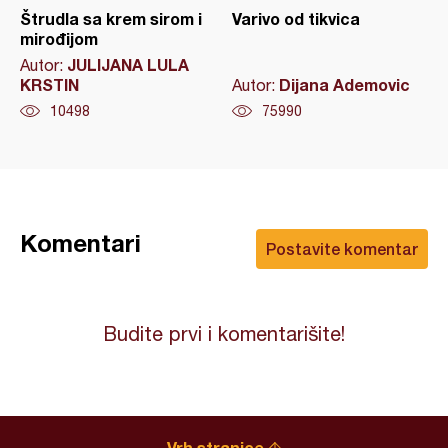
Štrudla sa krem sirom i
Varivo od tikvica
mirođijom
JULIJANA LULA
Autor:
KRSTIN
Dijana Ademovic
Autor:
10498
75990
Komentari
Postavite komentar
Budite prvi i komentarišite!
Vrh stranice