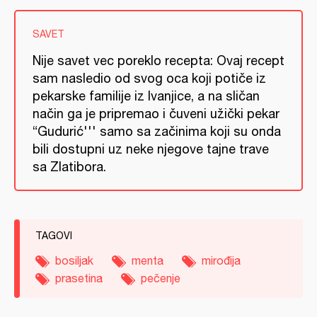
SAVET
Nije savet vec poreklo recepta: Ovaj recept
sam nasledio od svog oca koji potiče iz
pekarske familije iz Ivanjice, a na sličan
način ga je pripremao i čuveni užički pekar
“Gudurić''' samo sa začinima koji su onda
bili dostupni uz neke njegove tajne trave
sa Zlatibora.
TAGOVI
bosiljak
menta
mirođija
prasetina
pečenje