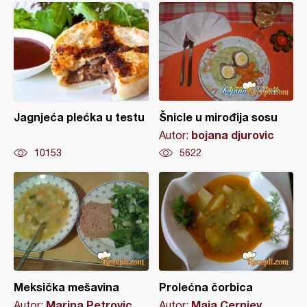
Jagnjeća plećka u testu
Šnicle u mirođija sosu
bojana djurovic
Autor:
10153
5622
Meksička mešavina
Prolećna čorbica
Marina Petrovic
Maja Cernjev
Autor:
Autor: