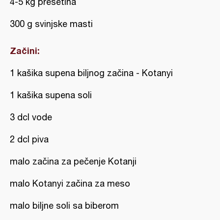
4-5 kg presetina
300 g svinjske masti
Začini:
1 kašika supena biljnog začina - Kotanyi
1 kašika supena soli
3 dcl vode
2 dcl piva
malo začina za pečenje Kotanji
malo Kotanyi začina za meso
malo biljne soli sa biberom