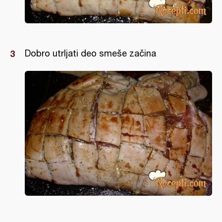
Dobro utrljati deo smeše začina