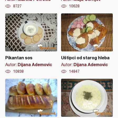
8727
10628
Pikantan sos
Uštipci od starog hleba
Dijana Ademovic
Dijana Ademovic
Autor:
Autor:
10838
14847