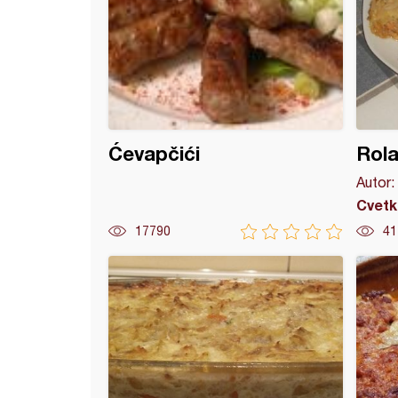
Ćevapčići
Rola
Autor:
Cvetk
17790
41
ne pitice s mesom