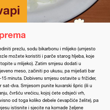
vapi
iprema
ediniti prezlu, sodu bikarbonu i mlijeko (umjesto
ezle možete koristiti i parče starog hljeba, koje
topite u mlijeko). Zatim smjesu dodati u
jeveno meso, začiniti po ukusu, pa miješati bar
-15 minuta. Dobivenu smjesu ostavite u frižider,
r sat-dva. Smjesom punite kuvarski špric (ili u
nju, čvršću vrećicu, kojoj ćete odsjeći vrh,
visno od toga koliko debele ćevapčiće želite), pa
jesu istisnite i sjecite na komade željene