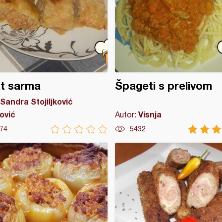
t sarma
Špageti s prelivom
Sandra Stojiljković
ović
Visnja
Autor:
74
5432