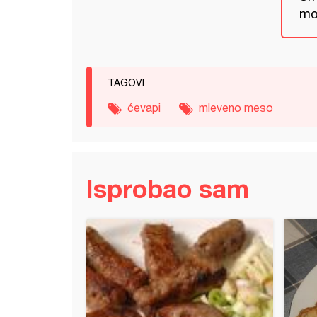
mož
TAGOVI
ćevapi
mleveno meso
Isprobao sam
a (15)