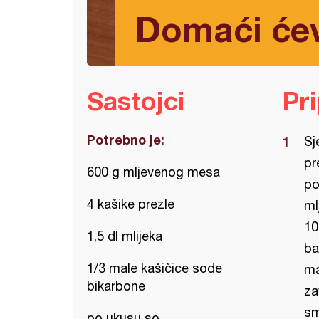
Domaći će
Sastojci
Pr
Potrebno je:
Sj
pr
600 g mljevenog mesa
po
4 kašike prezle
ml
10
1,5 dl mlijeka
ba
1/3 male kašičice sode
ma
bikarbone
za
sm
po ukusu so