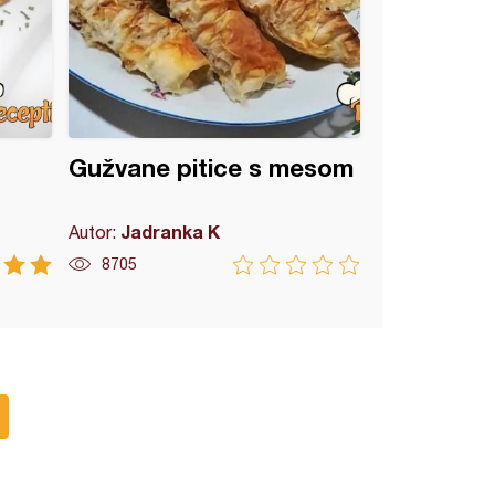
Gužvane pitice s mesom
Jadranka K
Autor:
8705