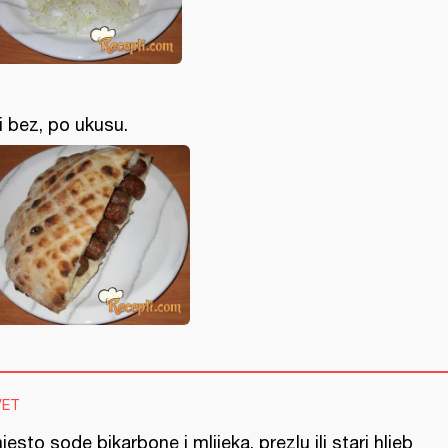
.ili bez, po ukusu.
VET
esto sode bikarbone i mlijeka, prezlu ili stari hljeb