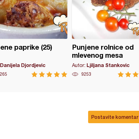
ene paprike (25)
Punjene rolnice od
mlevenog mesa
Danijela Djordjevic
Ljiljana Stankovic
Autor:
265
9253
Postavite komentar