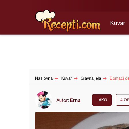
Kuvar
Naslovna
Kuvar
Glavna jela
Domaći će
Erna
Autor:
LAKO
4
OS