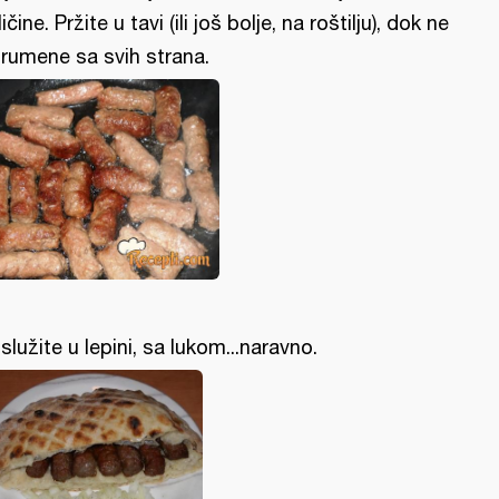
ličine. Pržite u tavi (ili još bolje, na roštilju), dok ne
rumene sa svih strana.
služite u lepini, sa lukom...naravno.