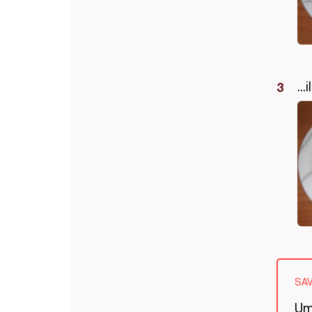
..
SA
Umj