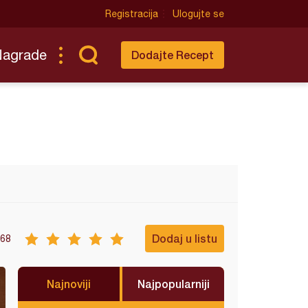
Registracija
Ulogujte se
Nagrade
Dodajte Recept
Dodaj u listu
68
Najnoviji
Najpopularniji