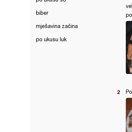
ve
biber
po
mješavina začina
po ukusu luk
Po