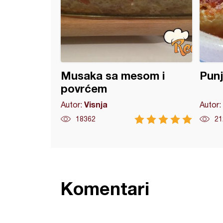
Musaka sa mesom i
Punj
povrćem
Visnja
Autor:
Autor:
18362
21
Komentari