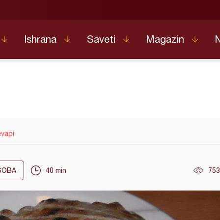
Ishrana
Saveti
Magazin
vapi
OBA
40 min
753