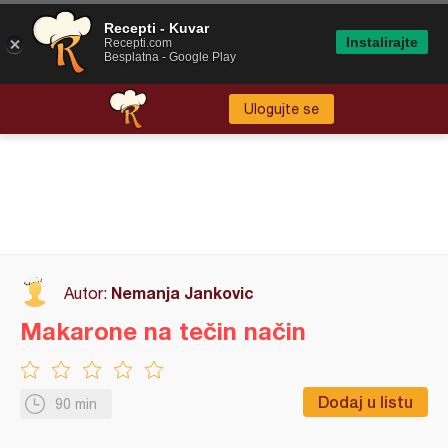
Recepti - Kuvar
Instalirajte
Recepti.com
Besplatna - Google Play
Ulogujte se
Nemanja Jankovic
Autor:
Makarone na tečin način
Dodaj u listu
90 min