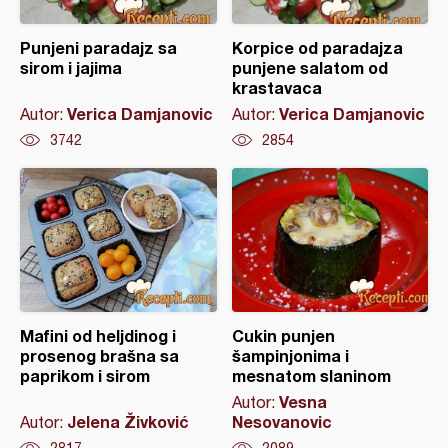
Punjeni paradajz sa
Korpice od paradajza
sirom i jajima
punjene salatom od
krastavaca
Verica Damjanovic
Verica Damjanovic
Autor:
Autor:
3742
2854
Mafini od heljdinog i
Cukin punjen
prosenog brašna sa
šampinjonima i
paprikom i sirom
mesnatom slaninom
Vesna
Autor:
Jelena Živković
Nesovanovic
Autor:
2817
2089