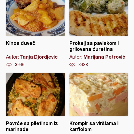
Kinoa đuveč
Prokelj sa pavlakom i
grilovana ćuretina
Tanja Djordjevic
Marijana Petrović
Autor:
Autor:
3946
3438
Povrće sa piletinom iz
Krompir sa viršlama i
marinade
karfiolom