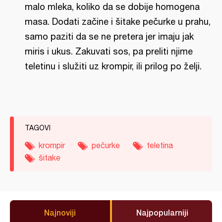
malo mleka, koliko da se dobije homogena
masa. Dodati začine i šitake pečurke u prahu,
samo paziti da se ne pretera jer imaju jak
miris i ukus. Zakuvati sos, pa preliti njime
teletinu i služiti uz krompir, ili prilog po želji.
TAGOVI
krompir
pečurke
teletina
šitake
Najnoviji
Najpopularniji