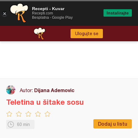
Recepti - Kuvar
Instalirajte
Recepti.com
Besplatna - Google Play
Ulogujte se
Dijana Ademovic
Autor:
Teletina u šitake sosu
Dodaj u listu
60 min