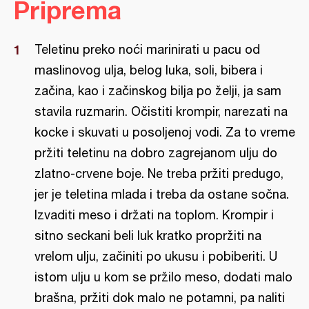
Priprema
Teletinu preko noći marinirati u pacu od
maslinovog ulja, belog luka, soli, bibera i
začina, kao i začinskog bilja po želji, ja sam
stavila ruzmarin. Očistiti krompir, narezati na
kocke i skuvati u posoljenoj vodi. Za to vreme
pržiti teletinu na dobro zagrejanom ulju do
zlatno-crvene boje. Ne treba pržiti predugo,
jer je teletina mlada i treba da ostane sočna.
Izvaditi meso i držati na toplom. Krompir i
sitno seckani beli luk kratko propržiti na
vrelom ulju, začiniti po ukusu i pobiberiti. U
istom ulju u kom se pržilo meso, dodati malo
brašna, pržiti dok malo ne potamni, pa naliti