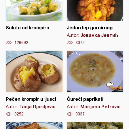
Salata od krompira
Jedan lep garnirung
Јованка Јевтић
Autor:
126692
3072
Pečen krompir u ljusci
Ćureći paprikaš
Tanja Djordjevic
Marijana Petrović
Autor:
Autor:
8252
3037