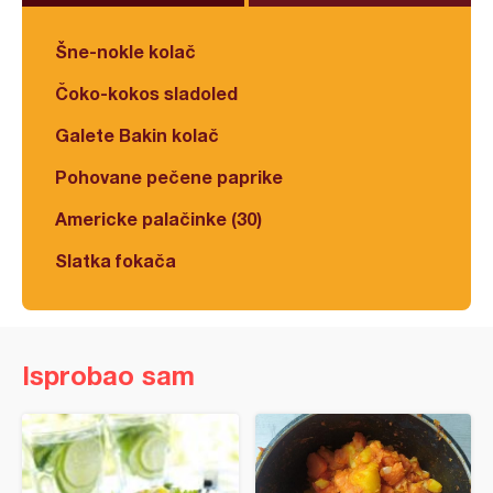
Šne-nokle kolač
Čoko-kokos sladoled
Galete Bakin kolač
Pohovane pečene paprike
Americke palačinke (30)
Slatka fokača
Isprobao sam