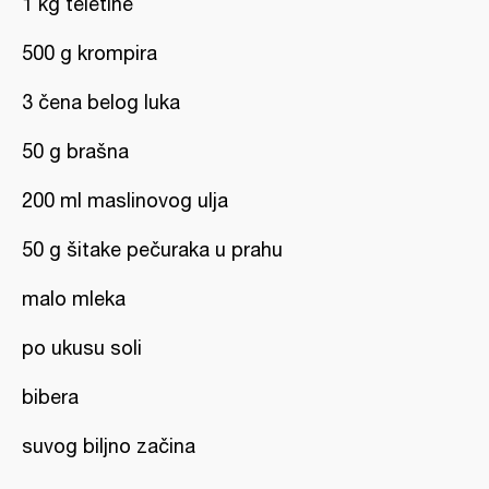
1 kg teletine
500 g krompira
3 čena belog luka
50 g brašna
200 ml maslinovog ulja
50 g šitake pečuraka u prahu
malo mleka
po ukusu soli
bibera
suvog biljno začina