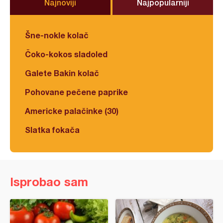
Najnoviji
Najpopularniji
Šne-nokle kolač
Čoko-kokos sladoled
Galete Bakin kolač
Pohovane pečene paprike
Americke palačinke (30)
Slatka fokača
Isprobao sam