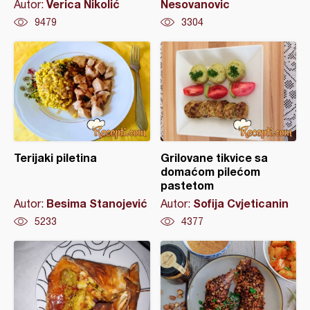
Verica Nikolić
Nesovanovic
Autor:
9479
3304
Terijaki piletina
Grilovane tikvice sa
domaćom pilećom
pastetom
Besima Stanojević
Sofija Cvjeticanin
Autor:
Autor:
5233
4377