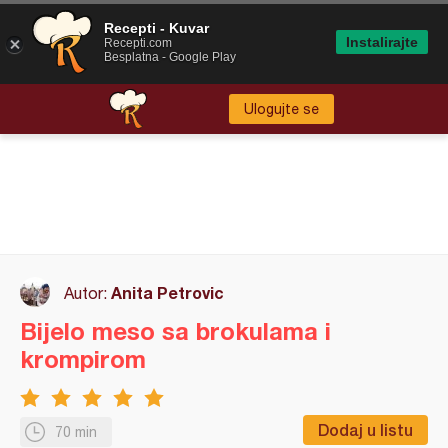
Recepti - Kuvar
Instalirajte
Recepti.com
Besplatna - Google Play
Ulogujte se
Anita Petrovic
Autor:
Bijelo meso sa brokulama i
krompirom
Dodaj u listu
70 min