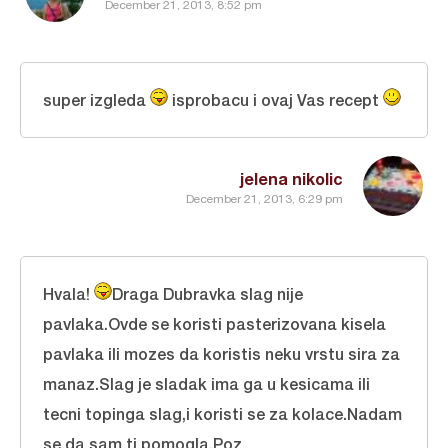
December 21, 2013, 8:52 pm
super izgleda
isprobacu i ovaj Vas recept
jelena nikolic
December 21, 2013, 6:29 pm
Hvala!
Draga Dubravka slag nije
pavlaka.Ovde se koristi pasterizovana kisela
pavlaka ili mozes da koristis neku vrstu sira za
manaz.Slag je sladak ima ga u kesicama ili
tecni topinga slag,i koristi se za kolace.Nadam
se da sam ti pomogla.Poz