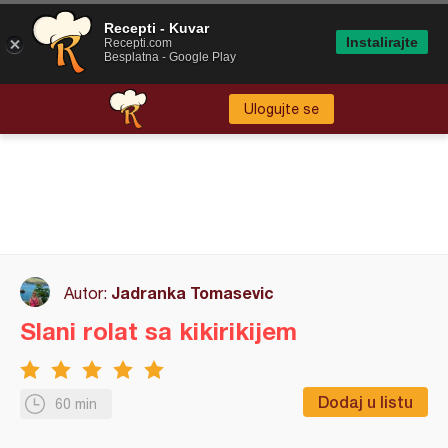
Recepti - Kuvar
Instalirajte
Recepti.com
Besplatna - Google Play
Ulogujte se
Jadranka Tomasevic
Autor:
Slani rolat sa kikirikijem
Dodaj u listu
60 min