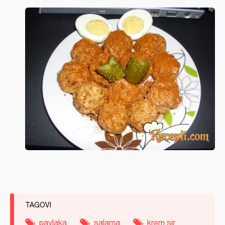
TAGOVI
pavlaka
salama
krem sir