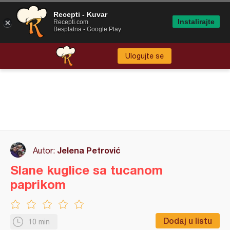
Recepti - Kuvar
Instalirajte
Recepti.com
Besplatna - Google Play
Ulogujte se
Jelena Petrović
Autor:
Slane kuglice sa tucanom
paprikom
Dodaj u listu
10 min