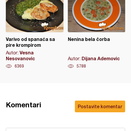
Varivo od spanaća sa
Nenina bela čorba
pire krompirom
Vesna
Autor:
Nesovanovic
Dijana Ademovic
Autor:
6369
5788
Komentari
Postavite komentar