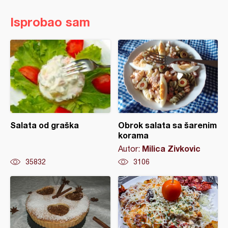
Isprobao sam
Salata od graška
Obrok salata sa šarenim
korama
Milica Zivkovic
Autor:
35832
3106