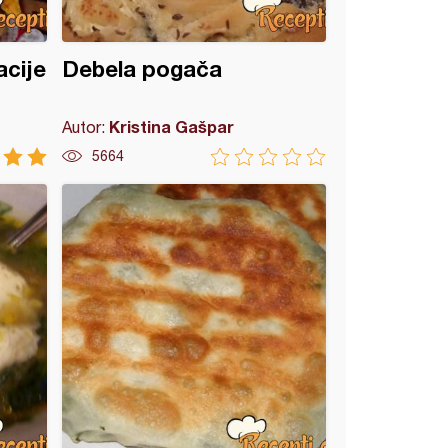
acije
Debela pogača
Kristina Gašpar
Autor:
5664