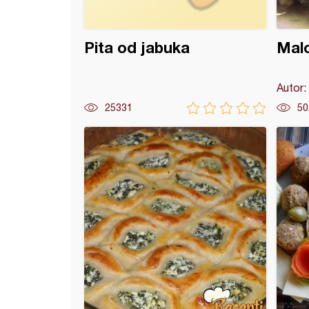
Pita od jabuka
Malo
Autor:
25331
50
pogačice