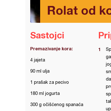
Rolat od k
Sastojci
Pr
Premazivanje kora:
Sp
ga
4 jajeta
jo
90 ml ulja
sm
da
1 prašak za pecivo
pr
180 ml jogurta
sp
ta
300 g očišćenog spanaća
up