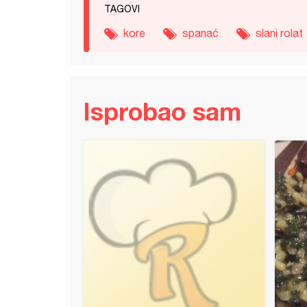
TAGOVI
kore
spanać
slani rolat
Isprobao sam
la pogača