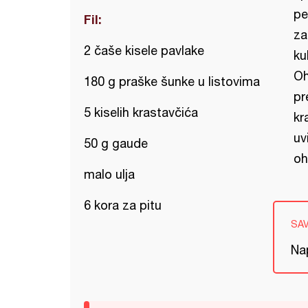
pe
Fil:
za
2 čaše kisele pavlake
ku
Oh
180 g praške šunke u listovima
pr
5 kiselih krastavčića
kr
uv
50 g gaude
oh
malo ulja
6 kora za pitu
SA
Nap