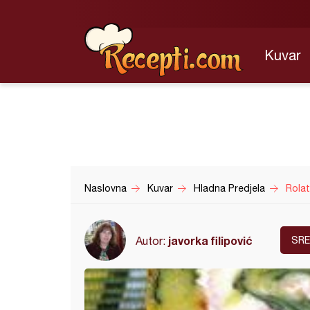
Kuvar
Naslovna
Kuvar
Hladna Predjela
Rolat
javorka filipović
Autor:
SRE