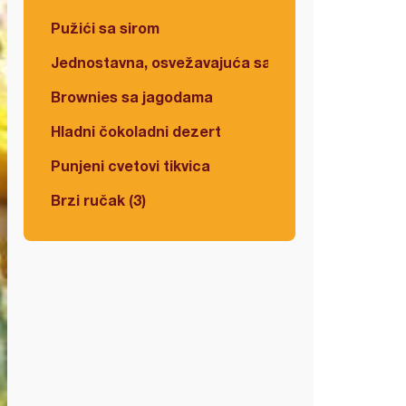
Pužići sa sirom
Jednostavna, osvežavajuća salata
Brownies sa jagodama
Hladni čokoladni dezert
Punjeni cvetovi tikvica
Brzi ručak (3)