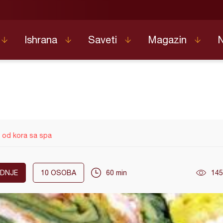
Ishrana
Saveti
Magazin
 od kora sa spa
DNJE
10
OSOBA
60 min
145