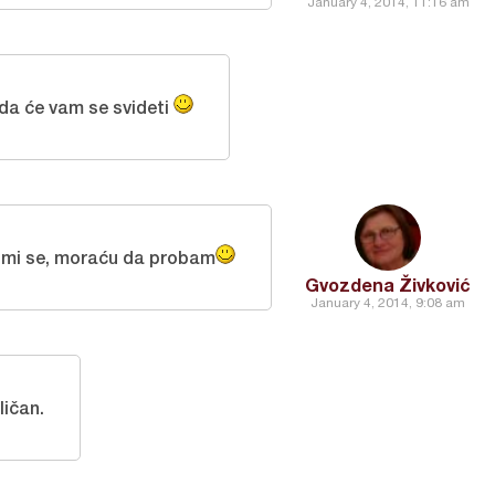
January 4, 2014, 11:16 am
a će vam se svideti
mi se, moraću da probam
Gvozdena Živković
January 4, 2014, 9:08 am
ličan.