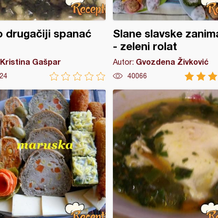
 drugačiji spanać
Slane slavske zanim
- zeleni rolat
Kristina Gašpar
Gvozdena Živković
Autor:
24
40066