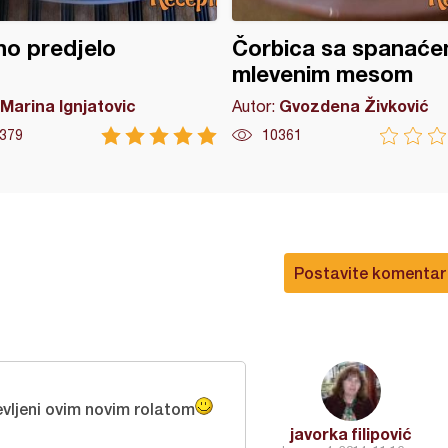
o predjelo
Čorbica sa spanaće
mlevenim mesom
Marina Ignjatovic
Gvozdena Živković
Autor:
379
10361
Postavite komentar
evljeni ovim novim rolatom
javorka filipović