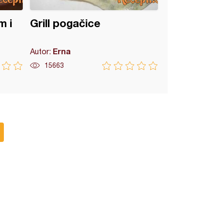
m i
Grill pogačice
Erna
Autor:
15663