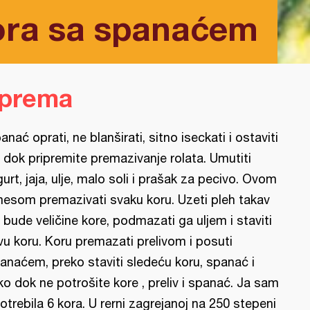
ora sa spanaćem
iprema
anać oprati, ne blanširati, sitno iseckati i ostaviti
 dok pripremite premazivanje rolata. Umutiti
gurt, jaja, ulje, malo soli i prašak za pecivo. Ovom
esom premazivati svaku koru. Uzeti pleh takav
 bude veličine kore, podmazati ga uljem i staviti
vu koru. Koru premazati prelivom i posuti
anaćem, preko staviti sledeću koru, spanać i
ko dok ne potrošite kore , preliv i spanać. Ja sam
otrebila 6 kora. U rerni zagrejanoj na 250 stepeni