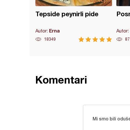
Tepside peynirli pide
Posn
Erna
Autor:
Autor:
18349
87
Komentari
Mi smo bili oduš