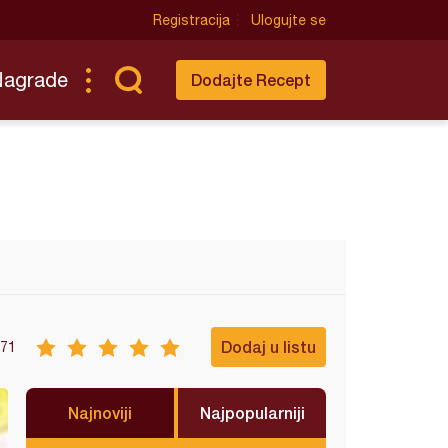
Registracija
Ulogujte se
Nagrade
Dodajte Recept
Dodaj u listu
71
Najnoviji
Najpopularniji