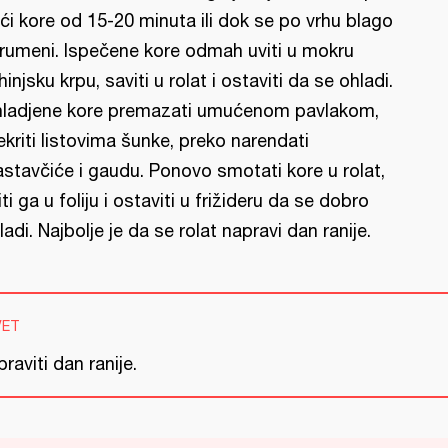
ći kore od 15-20 minuta ili dok se po vrhu blago
rumeni. Ispečene kore odmah uviti u mokru
hinjsku krpu, saviti u rolat i ostaviti da se ohladi.
ladjene kore premazati umućenom pavlakom,
ekriti listovima šunke, preko narendati
astavčiće i gaudu. Ponovo smotati kore u rolat,
iti ga u foliju i ostaviti u frižideru da se dobro
ladi. Najbolje je da se rolat napravi dan ranije.
VET
raviti dan ranije.