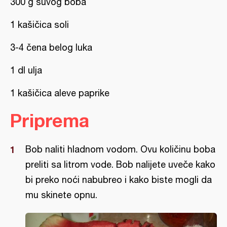
300 g suvog boba
1 kašičica soli
3-4 čena belog luka
1 dl ulja
1 kašičica aleve paprike
Priprema
Bob naliti hladnom vodom. Ovu količinu boba
preliti sa litrom vode. Bob nalijete uveče kako
bi preko noći nabubreo i kako biste mogli da
mu skinete opnu.