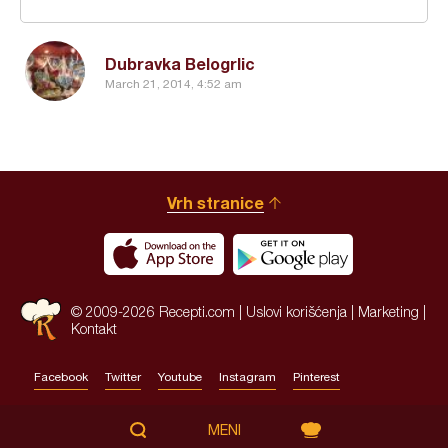
Dubravka Belogrlic
March 21, 2014, 4:52 am
Vrh stranice
© 2009-2026 Recepti.com |
Uslovi korišćenja
|
Marketing
|
Kontakt
Facebook
Twitter
Youtube
Instagram
Pinterest
Site by:
HALO