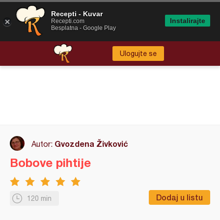
Recepti - Kuvar
Instalirajte
Recepti.com
Besplatna - Google Play
Ulogujte se
Gvozdena Živković
Autor:
Bobove pihtije
Dodaj u listu
120 min