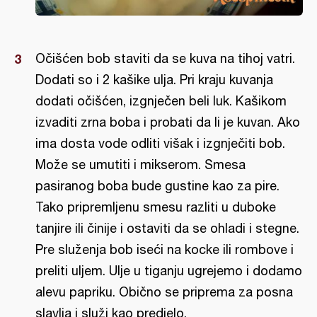
Očišćen bob staviti da se kuva na tihoj vatri.
Dodati so i 2 kašike ulja. Pri kraju kuvanja
dodati očišćen, izgnječen beli luk. Kašikom
izvaditi zrna boba i probati da li je kuvan. Ako
ima dosta vode odliti višak i izgnječiti bob.
Može se umutiti i mikserom. Smesa
pasiranog boba bude gustine kao za pire.
Tako pripremljenu smesu razliti u duboke
tanjire ili činije i ostaviti da se ohladi i stegne.
Pre služenja bob iseći na kocke ili rombove i
preliti uljem. Ulje u tiganju ugrejemo i dodamo
alevu papriku. Obično se priprema za posna
slavlja i služi kao predjelo.