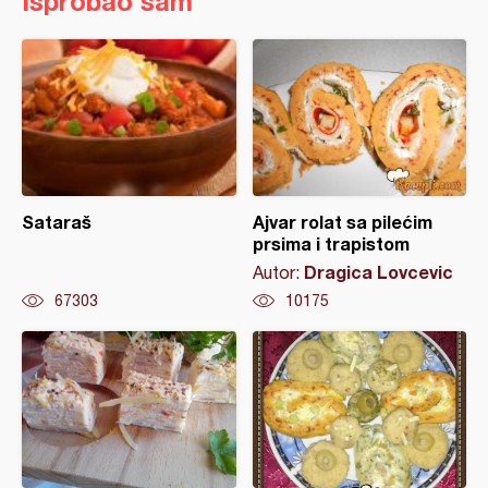
Isprobao sam
Sataraš
Ajvar rolat sa pilećim
prsima i trapistom
Dragica Lovcevic
Autor:
67303
10175