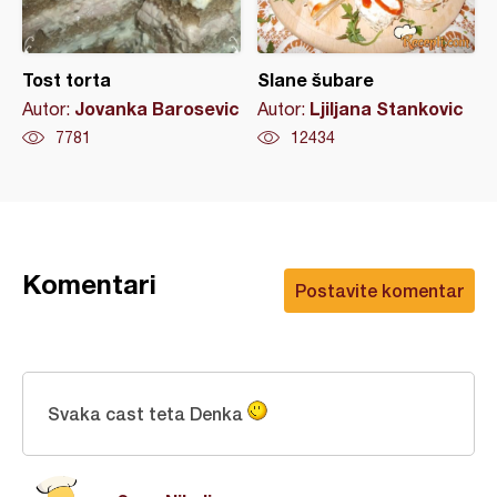
Tost torta
Slane šubare
Jovanka Barosevic
Ljiljana Stankovic
Autor:
Autor:
7781
12434
Komentari
Postavite komentar
Svaka cast teta Denka