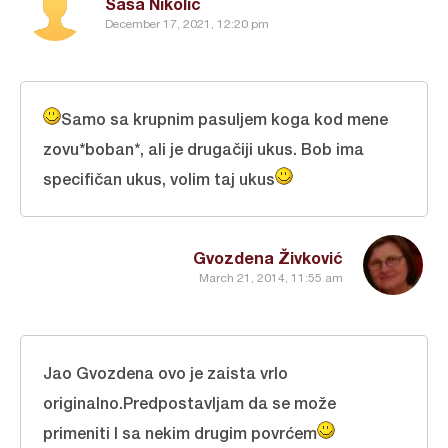
Sasa Nikolic
December 17, 2021, 12:20 pm
Samo sa krupnim pasuljem koga kod mene
zovu*boban*, ali je drugačiji ukus. Bob ima
specifičan ukus, volim taj ukus
Gvozdena Živković
March 21, 2014, 11:55 am
Jao Gvozdena ovo je zaista vrlo
originalno.Predpostavljam da se može
primeniti I sa nekim drugim povrćem