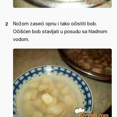
Nožom zaseći opnu i tako očistiti bob.
Očišćen bob stavljati u posudu sa hladnom
vodom.