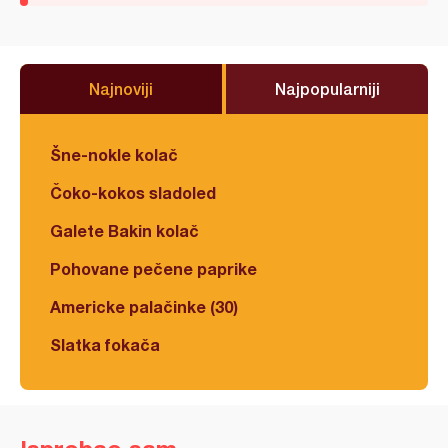
Najnoviji
Najpopularniji
Šne-nokle kolač
Čoko-kokos sladoled
Galete Bakin kolač
Pohovane pečene paprike
Americke palačinke (30)
Slatka fokača