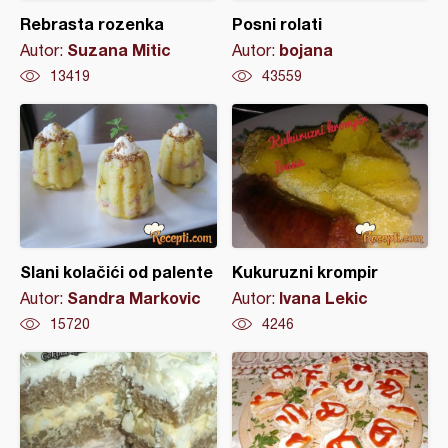
Rebrasta rozenka
Posni rolati
Suzana Mitic
bojana
Autor:
Autor:
13419
43559
Slani kolačići od palente
Kukuruzni krompir
Sandra Markovic
Ivana Lekic
Autor:
Autor:
15720
4246