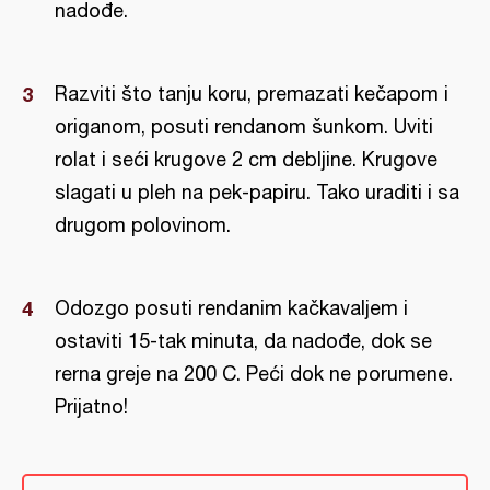
nadođe.
Razviti što tanju koru, premazati kečapom i
origanom, posuti rendanom šunkom. Uviti
rolat i seći krugove 2 cm debljine. Krugove
slagati u pleh na pek-papiru. Tako uraditi i sa
drugom polovinom.
Odozgo posuti rendanim kačkavaljem i
ostaviti 15-tak minuta, da nadođe, dok se
rerna greje na 200 C. Peći dok ne porumene.
Prijatno!