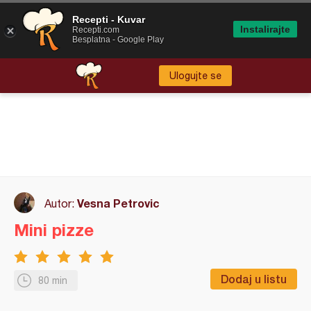
Recepti - Kuvar
Instalirajte
Recepti.com
Besplatna - Google Play
Ulogujte se
Vesna Petrovic
Autor:
Mini pizze
Dodaj u listu
80 min