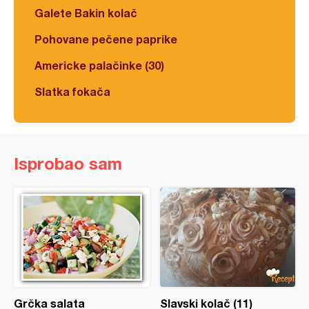
Galete Bakin kolač
Pohovane pečene paprike
Americke palačinke (30)
Slatka fokača
Isprobao sam
Grčka salata
Slavski kolač (11)