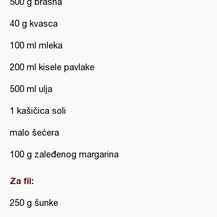
500 g brašna
40 g kvasca
100 ml mleka
200 ml kisele pavlake
500 ml ulja
1 kašičica soli
malo šećera
100 g zaleđenog margarina
Za fil:
250 g šunke