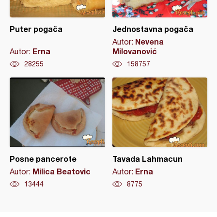
Puter pogača
Jednostavna pogača
Nevena
Autor:
Erna
Milovanović
Autor:
28255
158757
Posne pancerote
Tavada Lahmacun
Milica Beatovic
Erna
Autor:
Autor:
13444
8775