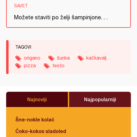
SAVET
Možete staviti po želji šampinjone. . .
TAGOVI
origano
šunka
kačkavalj
pizza
testo
Najnoviji
Najpopularniji
Šne-nokle kolač
Čoko-kokos sladoled