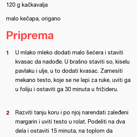
120 g kačkavalja
malo kečapa, origano
Priprema
U mlako mleko dodati malo šećera i staviti
kvasac da nadođe. U brašno staviti so, kiselu
pavlaku i ulje, u to dodati kvasac. Zamesiti
mekano testo, koje se ne lepi za ruke, uviti ga
u foliju i ostaviti ga 30 minuta u frižideru.
Razviti tanju koru i po njoj narendati zaleđeni
margarin i uviti testo u rolat. Podeliti na dva
dela i ostaviti 15 minuta, na toplom da