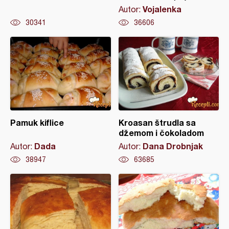
Vojalenka
Autor:
30341
36606
Pamuk kiflice
Kroasan štrudla sa
džemom i čokoladom
Dada
Dana Drobnjak
Autor:
Autor:
38947
63685