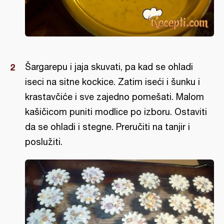
Šargarepu i jaja skuvati, pa kad se ohladi
iseci na sitne kockice. Zatim iseći i šunku i
krastavčiće i sve zajedno pomešati. Malom
kašičicom puniti modlice po izboru. Ostaviti
da se ohladi i stegne. Preručiti na tanjir i
poslužiti.