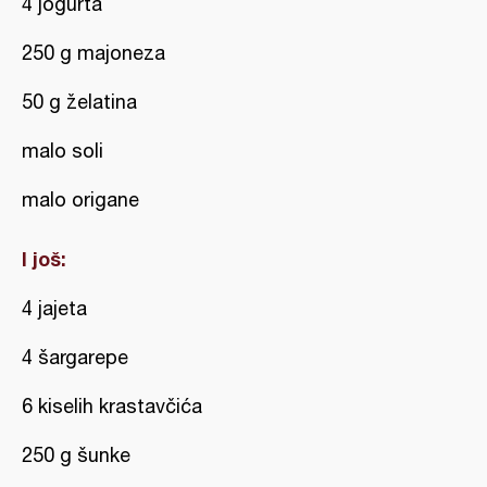
4 jogurta
250 g majoneza
50 g želatina
malo soli
malo origane
I još:
4 jajeta
4 šargarepe
6 kiselih krastavčića
250 g šunke