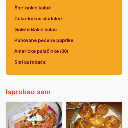
Šne-nokle kolač
Čoko-kokos sladoled
Galete Bakin kolač
Pohovane pečene paprike
Americke palačinke (30)
Slatka fokača
Isprobao sam