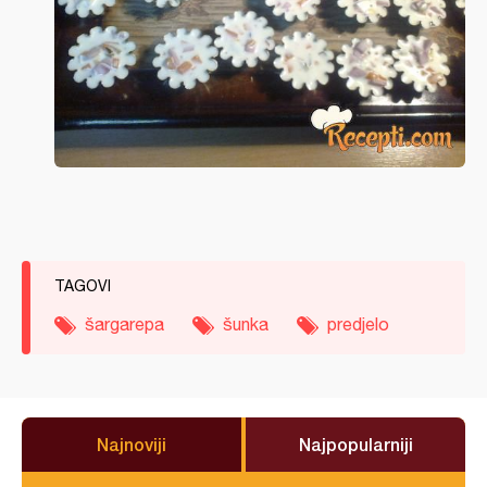
TAGOVI
šargarepa
šunka
predjelo
Najnoviji
Najpopularniji