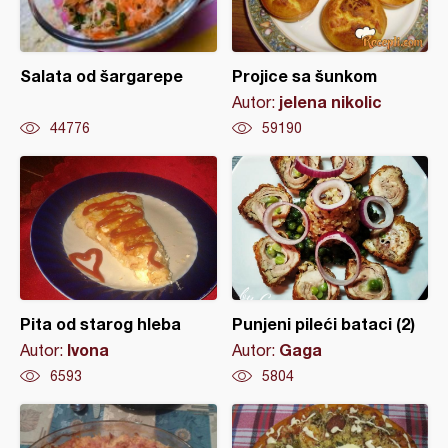
Salata od šargarepe
Projice sa šunkom
jelena nikolic
Autor:
44776
59190
Pita od starog hleba
Punjeni pileći bataci (2)
Ivona
Gaga
Autor:
Autor:
6593
5804