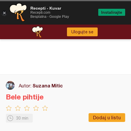
Recepti - Kuvar
Instalirajte
Recepti.com
Besplatna - Google Play
Ulogujte se
Suzana Mitic
Autor:
Bele pihtije
Dodaj u listu
30 min