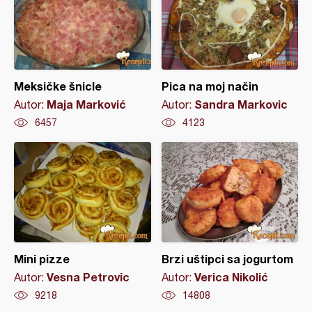
Meksičke šnicle
Pica na moj način
Maja Marković
Sandra Markovic
Autor:
Autor:
6457
4123
Mini pizze
Brzi uštipci sa jogurtom
Vesna Petrovic
Verica Nikolić
Autor:
Autor:
9218
14808