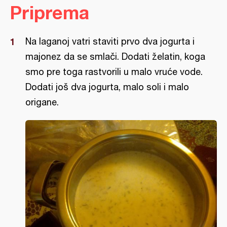
Priprema
Na laganoj vatri staviti prvo dva jogurta i
majonez da se smlači. Dodati želatin, koga
smo pre toga rastvorili u malo vruće vode.
Dodati još dva jogurta, malo soli i malo
origane.