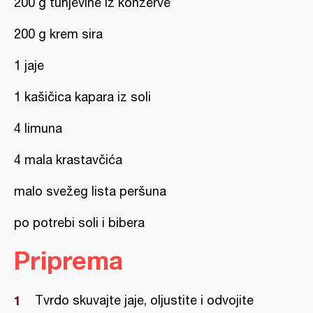
200 g tunjevine iz konzerve
200 g krem sira
1 jaje
1 kašičica kapara iz soli
4 limuna
4 mala krastavčića
malo svežeg lista peršuna
po potrebi soli i bibera
Priprema
Tvrdo skuvajte jaje, oljustite i odvojite