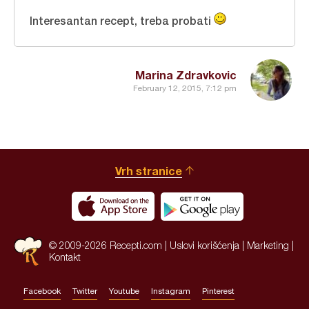
Interesantan recept, treba probati
Marina Zdravkovic
February 12, 2015, 7:12 pm
Vrh stranice
© 2009-2026 Recepti.com |
Uslovi korišćenja
|
Marketing
|
Kontakt
Facebook
Twitter
Youtube
Instagram
Pinterest