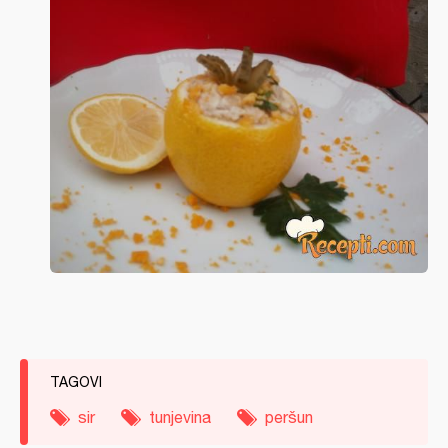
TAGOVI
sir
tunjevina
peršun