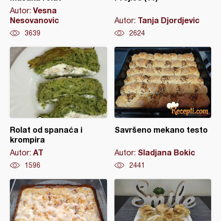
Vesna
Autor:
Nesovanovic
Tanja Djordjevic
Autor:
3639
2624
Rolat od spanaća i
Savršeno mekano testo
krompira
AT
Sladjana Bokic
Autor:
Autor:
1596
2441