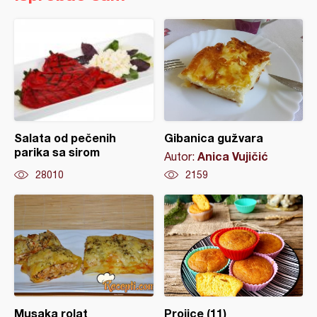
Salata od pečenih
Gibanica gužvara
parika sa sirom
Anica Vujičić
Autor:
28010
2159
Musaka rolat
Projice (11)