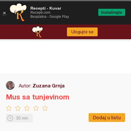
Recepti - Kuvar
Instalirajte
Recepti.com
Besplatna - Google Play
Ulogujte se
Zuzana Grnja
Autor:
Mus sa tunjevinom
Dodaj u listu
30 min