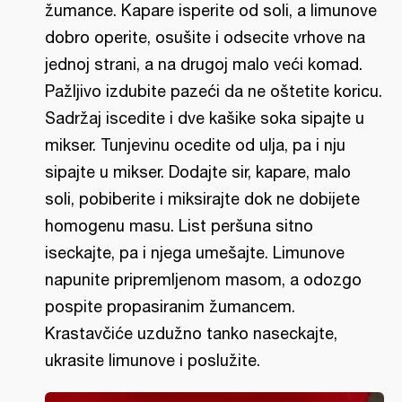
žumance. Kapare isperite od soli, a limunove
dobro operite, osušite i odsecite vrhove na
jednoj strani, a na drugoj malo veći komad.
Pažljivo izdubite pazeći da ne oštetite koricu.
Sadržaj iscedite i dve kašike soka sipajte u
mikser. Tunjevinu ocedite od ulja, pa i nju
sipajte u mikser. Dodajte sir, kapare, malo
soli, pobiberite i miksirajte dok ne dobijete
homogenu masu. List peršuna sitno
iseckajte, pa i njega umešajte. Limunove
napunite pripremljenom masom, a odozgo
pospite propasiranim žumancem.
Krastavčiće uzdužno tanko naseckajte,
ukrasite limunove i poslužite.