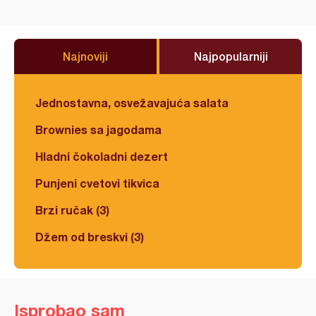
Najnoviji
Najpopularniji
Jednostavna, osvežavajuća salata
Brownies sa jagodama
Hladni čokoladni dezert
Punjeni cvetovi tikvica
Brzi ručak (3)
Džem od breskvi (3)
Isprobao sam