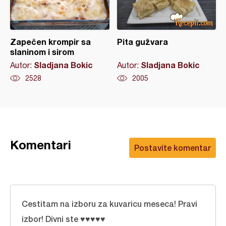
Zapečen krompir sa
Pita gužvara
slaninom i sirom
Sladjana Bokic
Sladjana Bokic
Autor:
Autor:
2528
2005
Komentari
Postavite komentar
Cestitam na izboru za kuvaricu meseca! Pravi
izbor! Divni ste ♥♥♥♥♥