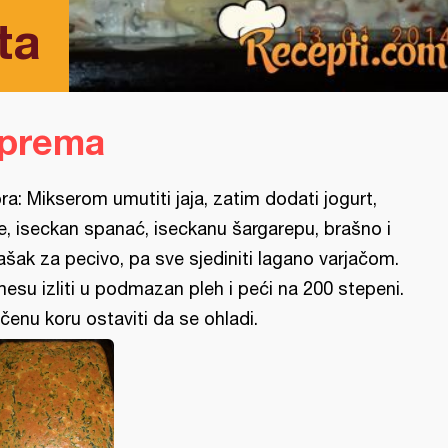
ta
iprema
ra: Mikserom umutiti jaja, zatim dodati jogurt,
je, iseckan spanać, iseckanu šargarepu, brašno i
ašak za pecivo, pa sve sjediniti lagano varjačom.
esu izliti u podmazan pleh i peći na 200 stepeni.
čenu koru ostaviti da se ohladi.