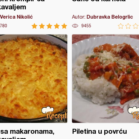
kavaljem
Verica Nikolić
Dubravka Belogrlic
Autor:
780
9455
 sa makaronama,
Piletina u povrću