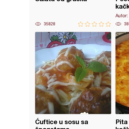
kač
Autor:
35828
38
avice iz rerne
Ćuftice u sosu sa
Pita