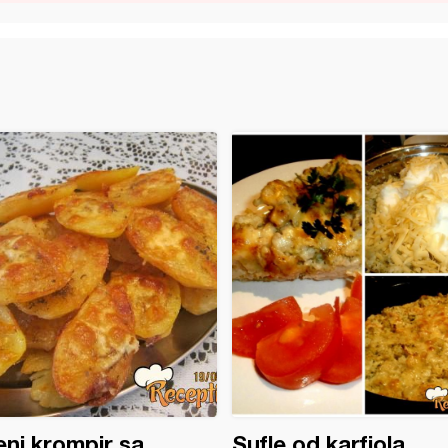
ni krompir sa
Sufle od karfiola