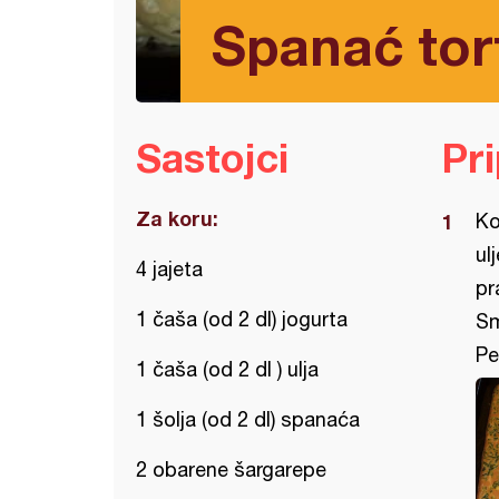
Spanać tor
Sastojci
Pr
Za koru:
Ko
ul
4 jajeta
pr
1 čaša (od 2 dl) jogurta
Sm
Pe
1 čaša (od 2 dl ) ulja
1 šolja (od 2 dl) spanaća
2 obarene šargarepe