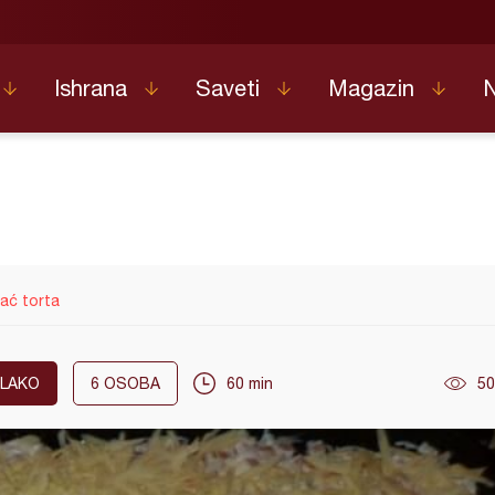
Ishrana
Saveti
Magazin
ać torta
LAKO
6
OSOBA
60 min
50