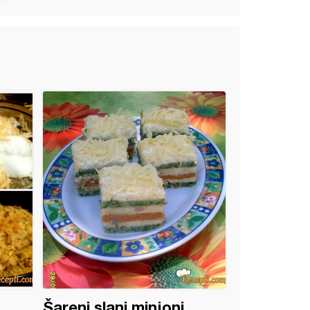
Šareni slani minjoni