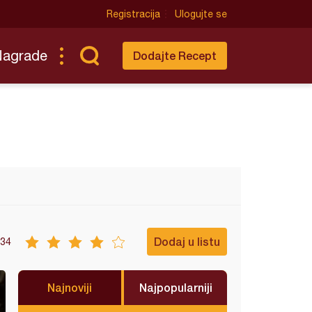
Registracija
Ulogujte se
Nagrade
Dodajte Recept
Dodaj u listu
34
Najnoviji
Najpopularniji