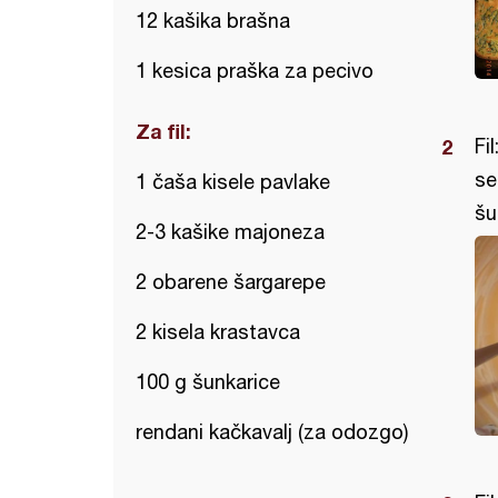
12 kašika brašna
1 kesica praška za pecivo
Za fil:
Fi
se
1 čaša kisele pavlake
šu
2-3 kašike majoneza
2 obarene šargarepe
2 kisela krastavca
100 g šunkarice
rendani kačkavalj (za odozgo)