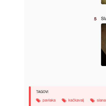
Sl
TAGOVI
pavlaka
kačkavalj
slana