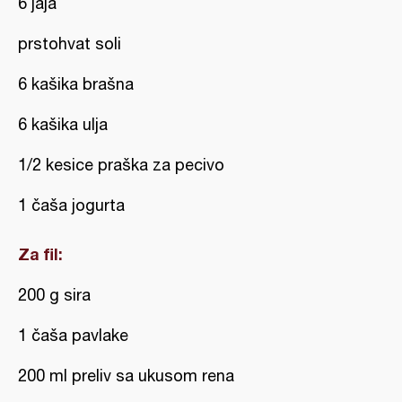
6 jaja
prstohvat soli
6 kašika brašna
6 kašika ulja
1/2 kesice praška za pecivo
1 čaša jogurta
Za fil:
200 g sira
1 čaša pavlake
200 ml preliv sa ukusom rena