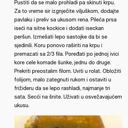
Pustiti da se malo prohladi pa skinuti krpu.
Za to vreme sir izgnječite viljuškom, dodajte
pavlaku i preliv sa ukusom rena. Pileća prsa
iseći na sitne kockice i dodati iseckan
peršun. Izmešati lepo sastojke da bi se
sjedinili. Koru ponovo raširiti na krpu i
premazati sa 2/3 fila. Poređati po jednoj ivici
kore cele komade šunke, jednu do druge.
Prekriti preostalim filom. Uviti u rolat. Obložiti
folijom, malo zategnuti rukom i ostaviti u
frižideru da se lepo rashladi, najmanje tri
sata. Secći na šnite. Uživati u osvežavajućem
ukusu.