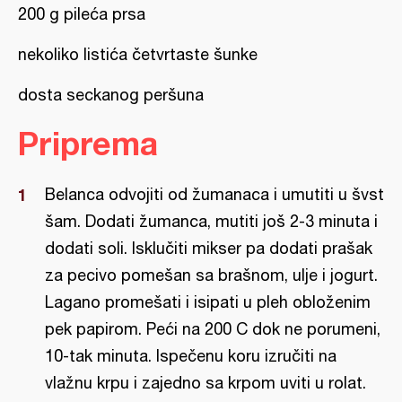
200 g pileća prsa
nekoliko listića četvrtaste šunke
dosta seckanog peršuna
Priprema
Belanca odvojiti od žumanaca i umutiti u švst
šam. Dodati žumanca, mutiti još 2-3 minuta i
dodati soli. Isklučiti mikser pa dodati prašak
za pecivo pomešan sa brašnom, ulje i jogurt.
Lagano promešati i isipati u pleh obloženim
pek papirom. Peći na 200 C dok ne porumeni,
10-tak minuta. Ispečenu koru izručiti na
vlažnu krpu i zajedno sa krpom uviti u rolat.