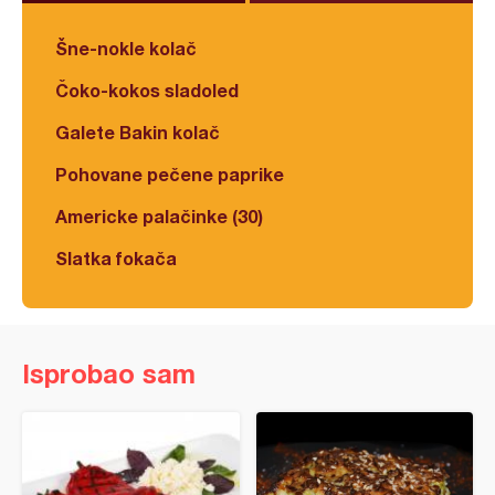
Šne-nokle kolač
Čoko-kokos sladoled
Galete Bakin kolač
Pohovane pečene paprike
Americke palačinke (30)
Slatka fokača
Isprobao sam