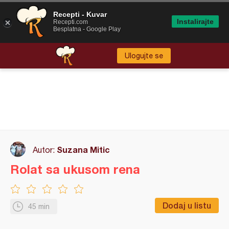
Recepti - Kuvar
Instalirajte
Recepti.com
Besplatna - Google Play
Ulogujte se
Suzana Mitic
Autor:
Rolat sa ukusom rena
Dodaj u listu
45 min