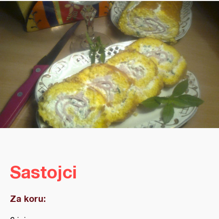
Sastojci
Za koru: