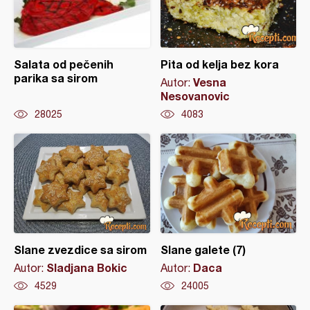
Salata od pečenih
Pita od kelja bez kora
parika sa sirom
Vesna
Autor:
Nesovanovic
28025
4083
Slane zvezdice sa sirom
Slane galete (7)
Sladjana Bokic
Daca
Autor:
Autor:
4529
24005