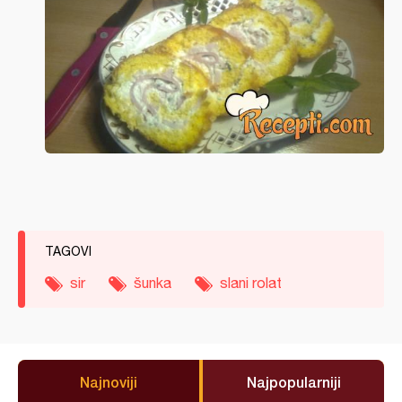
TAGOVI
sir
šunka
slani rolat
Najnoviji
Najpopularniji