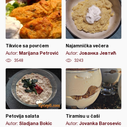
Tikvice sa povrćem
Najamnička večera
Marijana Petrović
Јованка Јевтић
Autor:
Autor:
3548
3243
Petovija salata
Tiramisu u čaši
Sladjana Bokic
Jovanka Barosevic
Autor:
Autor: