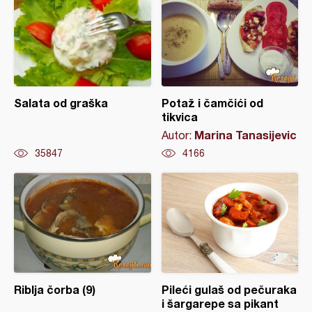
Salata od graška
Potaž i čamčići od
tikvica
Marina Tanasijevic
Autor:
35847
4166
Riblja čorba (9)
Pileći gulaš od pečuraka
i šargarepe sa pikant