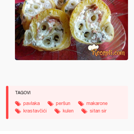
TAGOVI
pavlaka
peršun
makarone
krastavčići
kulen
sitan sir