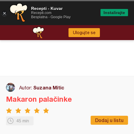
Recepti - Kuvar
Instalirajte
Recepti.com
Besplatna - Google Play
Ulogujte se
Suzana Mitic
Autor:
Makaron palačinke
Dodaj u listu
45 min