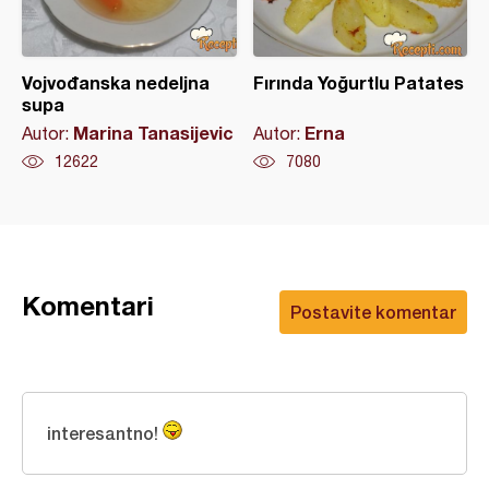
Vojvođanska nedeljna
Fırında Yoğurtlu Patates
supa
Marina Tanasijevic
Erna
Autor:
Autor:
12622
7080
Komentari
Postavite komentar
interesantno!