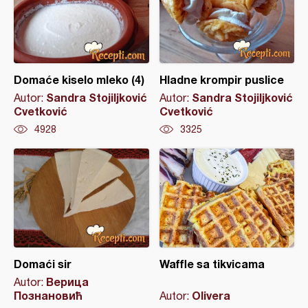
Domaće kiselo mleko (4)
Hladne krompir puslice
Sandra Stojiljković
Sandra Stojiljković
Autor:
Autor:
Cvetković
Cvetković
4928
3325
Domaći sir
Waffle sa tikvicama
Верица
Autor:
Познановић
Olivera
Autor: