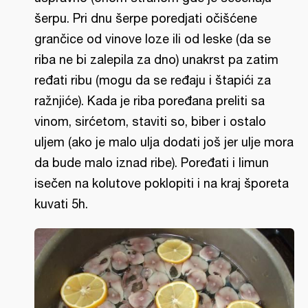
šerpu. Pri dnu šerpe poredjati očišćene
grančice od vinove loze ili od leske (da se
riba ne bi zalepila za dno) unakrst pa zatim
ređati ribu (mogu da se ređaju i štapići za
ražnjiće). Kada je riba poređana preliti sa
vinom, sirćetom, staviti so, biber i ostalo
uljem (ako je malo ulja dodati još jer ulje mora
da bude malo iznad ribe). Poređati i limun
isečen na kolutove poklopiti i na kraj šporeta
kuvati 5h.