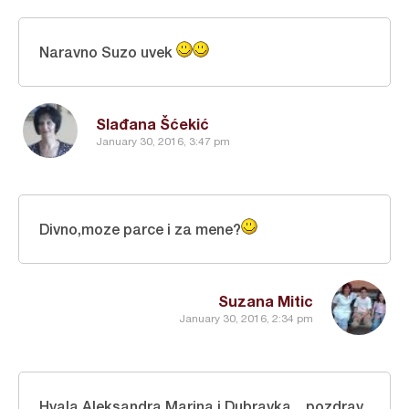
Naravno Suzo uvek
Slađana Šćekić
January 30, 2016, 3:47 pm
Divno,moze parce i za mene?
Suzana Mitic
January 30, 2016, 2:34 pm
Hvala Aleksandra,Marina i Dubravka ...pozdrav