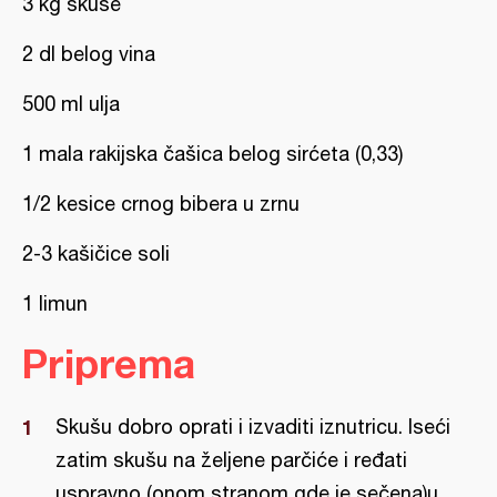
3 kg skuše
2 dl belog vina
500 ml ulja
1 mala rakijska čašica belog sirćeta (0,33)
1/2 kesice crnog bibera u zrnu
2-3 kašičice soli
1 limun
Priprema
Skušu dobro oprati i izvaditi iznutricu. Iseći
zatim skušu na željene parčiće i ređati
uspravno (onom stranom gde je sečena)u