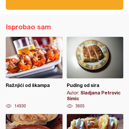
Isprobao sam
Ražnjići od škampa
Puding od sira
Sladjana Petrovic
Autor:
Simic
14930
3605