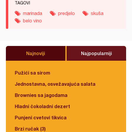
TAGOVI
marinada
predjelo
skuša
belo vino
Najnoviji
Najpopularniji
Pužići sa sirom
Jednostavna, osvežavajuća salata
Brownies sa jagodama
Hladni čokoladni dezert
Punjeni cvetovi tikvica
Brzi ručak (3)