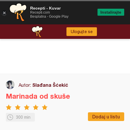
Recepti - Kuvar
Instalirajte
Recepti.com
Besplatna - Google Play
Ulogujte se
Slađana Šćekić
Autor:
Marinada od skuše
Dodaj u listu
300 min