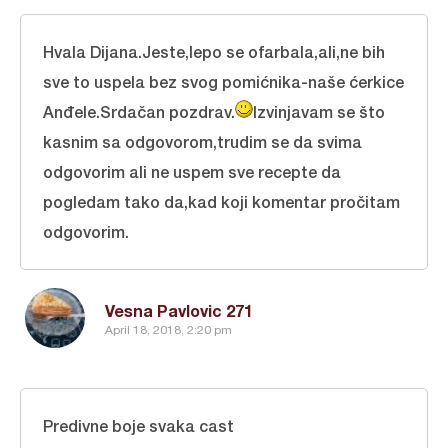
Hvala Dijana.Jeste,lepo se ofarbala,ali,ne bih
sve to uspela bez svog pomićnika-naše ćerkice
Anđele.Srdačan pozdrav.
Izvinjavam se što
kasnim sa odgovorom,trudim se da svima
odgovorim ali ne uspem sve recepte da
pogledam tako da,kad koji komentar pročitam
odgovorim.
Vesna Pavlovic 271
April 18, 2018, 2:20 pm
Predivne boje svaka cast