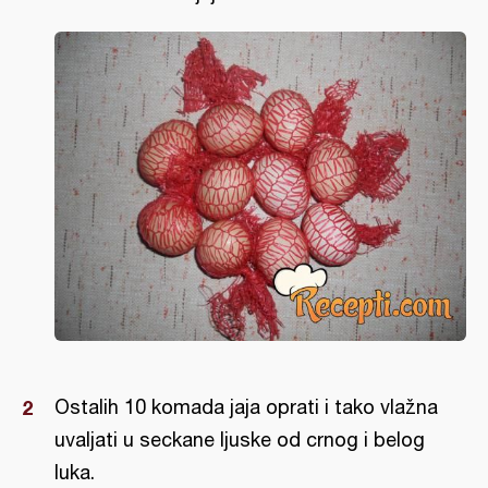
Ostalih 10 komada jaja oprati i tako vlažna
uvaljati u seckane ljuske od crnog i belog
luka.