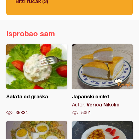
Brzi ručak (3)
Isprobao sam
Salata od graška
Japanski omlet
Verica Nikolić
Autor:
35834
5001