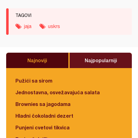
TAGOVI
jaja
uskrs
Najnoviji
Najpopularniji
Pužići sa sirom
Jednostavna, osvežavajuća salata
Brownies sa jagodama
Hladni čokoladni dezert
Punjeni cvetovi tikvica