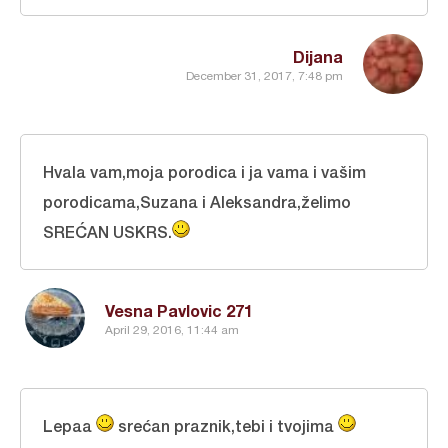
Dijana
December 31, 2017, 7:48 pm
Hvala vam,moja porodica i ja vama i vašim
porodicama,Suzana i Aleksandra,želimo
SREĆAN USKRS.
Vesna Pavlovic 271
April 29, 2016, 11:44 am
Lepaa
srećan praznik,tebi i tvojima