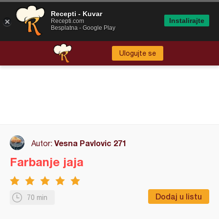
Recepti - Kuvar
Instalirajte
Recepti.com
Besplatna - Google Play
Ulogujte se
Vesna Pavlovic 271
Autor:
Farbanje jaja
Dodaj u listu
70 min