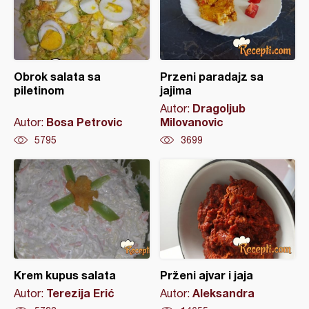
Obrok salata sa
Przeni paradajz sa
piletinom
jajima
Dragoljub
Autor:
Bosa Petrovic
Milovanovic
Autor:
5795
3699
Krem kupus salata
Prženi ajvar i jaja
Terezija Erić
Aleksandra
Autor:
Autor: