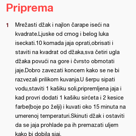
Priprema
Mrežasti džak i najlon čarape iseći na
kvadrate.Ljuske od crnog i belog luka
iseckati.10 komada jaja oprati,obrisati i
staviti na kvadrat od džaka,sva četiri ugla
džaka povući na gore i čvrsto obmotati
jaje.Dobro zavezati koncem kako se ne bi
razvezali prilikom kuvanja.U šerpu sipati
vodu,staviti 1 kašiku soli,pripremljena jaja i
kad provri dodati 1 kašiku sirćeta i 2 kesice
farbe(boje po želji) i kuvati oko 15 minuta na
umerenoj temperaturi.Skinuti džak i ostaviti
da se jaja prohlade pa ih premazati uljem
kako bi dobila sjaj.