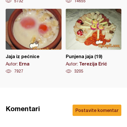
5732
14655
Jaja iz pećnice
Punjena jaja (19)
Erna
Terezija Erić
Autor:
Autor:
7927
3205
Komentari
Postavite komentar