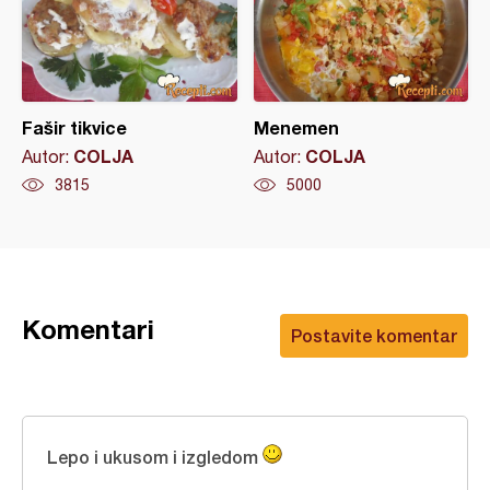
Fašir tikvice
Menemen
COLJA
COLJA
Autor:
Autor:
3815
5000
Komentari
Postavite komentar
Lepo i ukusom i izgledom