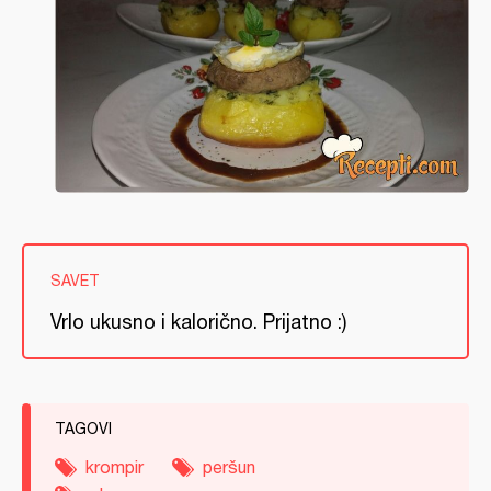
SAVET
Vrlo ukusno i kalorično. Prijatno :)
TAGOVI
krompir
peršun