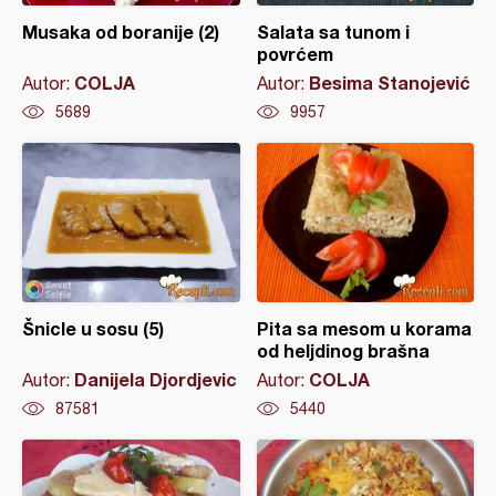
Musaka od boranije (2)
Salata sa tunom i
povrćem
COLJA
Besima Stanojević
Autor:
Autor:
5689
9957
Šnicle u sosu (5)
Pita sa mesom u korama
od heljdinog brašna
Danijela Djordjevic
COLJA
Autor:
Autor:
87581
5440