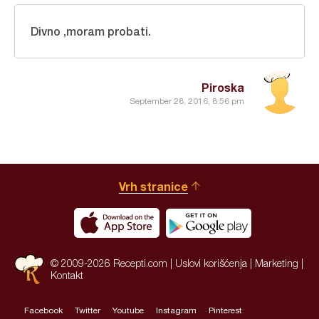
Divno ,moram probati.
Piroska
September 28, 2016, 8:56 pm
Vrh stranice
© 2009-2026 Recepti.com |
Uslovi korišćenja
|
Marketing
|
Kontakt
Facebook
Twitter
Youtube
Instagram
Pinterest