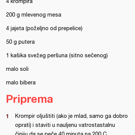
4 krompira
200 g mlevenog mesa
4 jajeta (poželjno od prepelice)
50 g putera
1 kašika svežeg peršuna (sitno sečenog)
malo soli
malo bibera
Priprema
Krompir oljuštiti (ako je mlad, samo ga dobro
oprati) i staviti u nauljenu vatrostastalnu
činiju da se peče 40 minuta na 200 C.