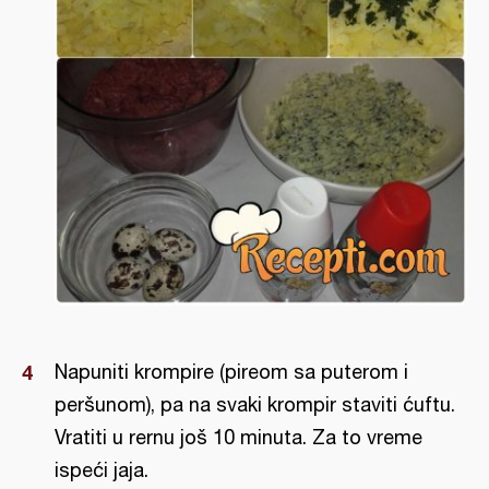
Napuniti krompire (pireom sa puterom i
peršunom), pa na svaki krompir staviti ćuftu.
Vratiti u rernu još 10 minuta. Za to vreme
ispeći jaja.