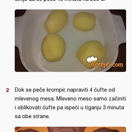
Dok se peče krompir, napraviti 4 ćufte od
mlevenog mesa. Mleveno meso samo začiniti
i oblikovati ćufte pa ispeći u tiganju 3 minuta
sa obe strane.