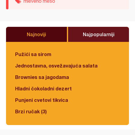
mleveno meso
Najnoviji
Najpopularniji
Pužići sa sirom
Jednostavna, osvežavajuća salata
Brownies sa jagodama
Hladni čokoladni dezert
Punjeni cvetovi tikvica
Brzi ručak (3)