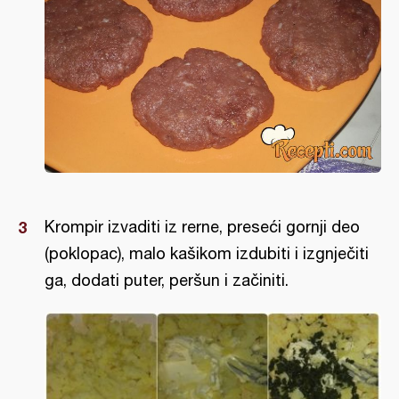
Krompir izvaditi iz rerne, preseći gornji deo
(poklopac), malo kašikom izdubiti i izgnječiti
ga, dodati puter, peršun i začiniti.