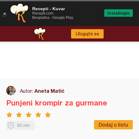
Recepti - Kuvar
Instalirajte
Recepti.com
Besplatna - Google Play
Ulogujte se
Aneta Matić
Autor:
Punjeni krompir za gurmane
Dodaj u listu
60 min