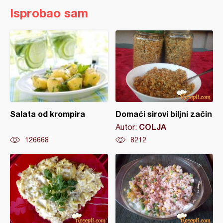
Isprobao sam
Salata od krompira
Domaći sirovi biljni začin
COLJA
Autor:
126668
8212