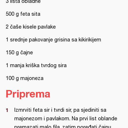
3 lista obladne
500 g feta sita
2 čaše kisele pavlake
1 srednje pakovanje grisina sa kikirikijem
150 g čajne
1 manja kriška tvrdog sira
100 g majoneza
Priprema
Izmrviti feta sir i tvrdi sir, pa sjediniti sa
majonezom i pavlakom. Na prvi list oblande
premazati malo fila, zatim poređati čajnu