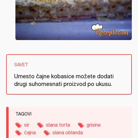
SAVET
Umesto čajne kobasice možete dodati
drugi suhomesnati proizvod po ukusu.
TAGOVI
sir
slana torta
grisine
čajna
slana oblanda