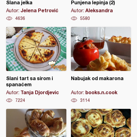
Slana jelka
Punjena lepinja (2)
Jelena Petrović
Aleksandra
Autor:
Autor:
4636
5580
Slani tart sa sirom i
Nabujak od makarona
spanaćem
Tanja Djordjevic
books.n.cook
Autor:
Autor:
7224
3114