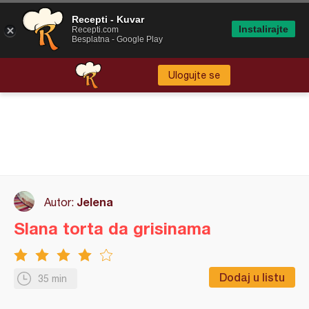
Recepti - Kuvar
Instalirajte
Recepti.com
Besplatna - Google Play
Ulogujte se
Jelena
Autor:
Slana torta da grisinama
Dodaj u listu
35 min