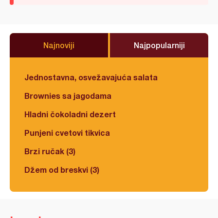
Najnoviji
Najpopularniji
Jednostavna, osvežavajuća salata
Brownies sa jagodama
Hladni čokoladni dezert
Punjeni cvetovi tikvica
Brzi ručak (3)
Džem od breskvi (3)