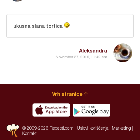
ukusna slana tortica
Aleksandra
November 27, 2016, 11:42 am
Vrh stranice
© 2009-2026 Recepti.com |
Uslovi korišćenja
|
Marketing
|
Kontakt