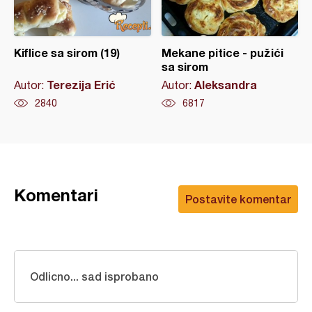
Kiflice sa sirom (19)
Mekane pitice - pužići
sa sirom
Terezija Erić
Aleksandra
Autor:
Autor:
2840
6817
Komentari
Postavite komentar
Odlicno... sad isprobano