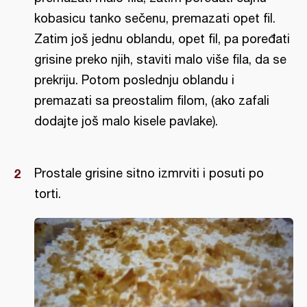
kobasicu tanko sečenu, premazati opet fil.
Zatim još jednu oblandu, opet fil, pa poređati
grisine preko njih, staviti malo više fila, da se
prekriju. Potom poslednju oblandu i
premazati sa preostalim filom, (ako zafali
dodajte još malo kisele pavlake).
Prostale grisine sitno izmrviti i posuti po
torti.