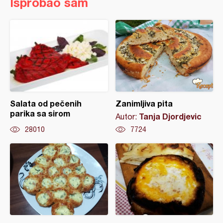
Isprobao sam
Salata od pečenih
Zanimljiva pita
parika sa sirom
Tanja Djordjevic
Autor:
28010
7724