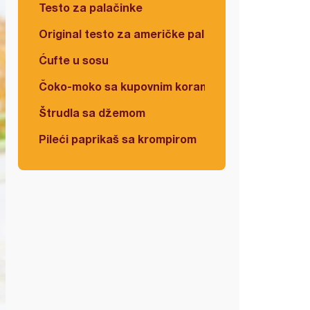
Testo za palačinke
Original testo za američke palačinke
Ćufte u sosu
Čoko-moko sa kupovnim korama
Štrudla sa džemom
Pileći paprikaš sa krompirom