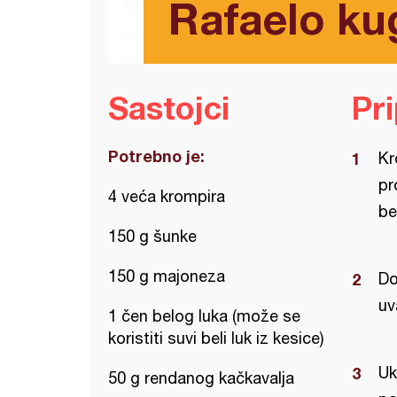
Rafaelo ku
Sastojci
Pr
Potrebno je:
Kr
pr
4 veća krompira
be
150 g šunke
150 g majoneza
Do
uv
1 čen belog luka (može se
koristiti suvi beli luk iz kesice)
Uk
50 g rendanog kačkavalja