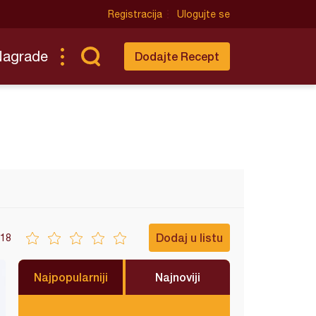
Registracija
Ulogujte se
Nagrade
Dodajte Recept
Dodaj u listu
18
Najpopularniji
Najnoviji