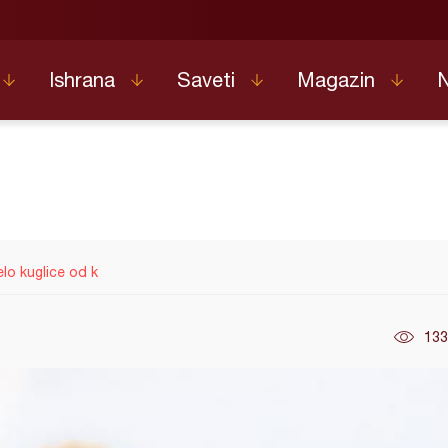
Ishrana
Saveti
Magazin
lo kuglice od k
133