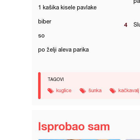
pa
1 kašika kisele pavlake
biber
Sl
so
po želji aleva parika
TAGOVI
kuglice
šunka
kačkavalj
Isprobao sam