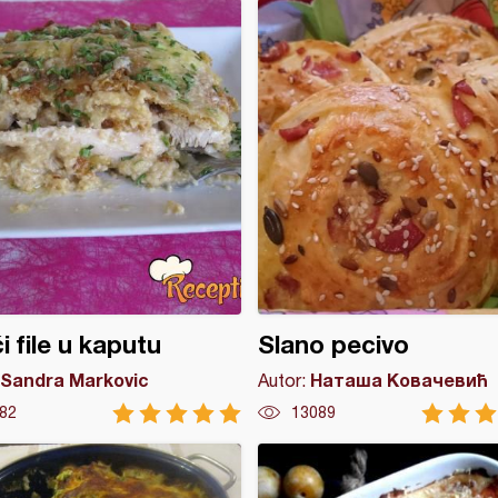
ći file u kaputu
Slano pecivo
Sandra Markovic
Наташа Ковачевић
Autor:
82
13089