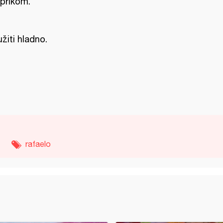
prikom.
užiti hladno.
rafaelo