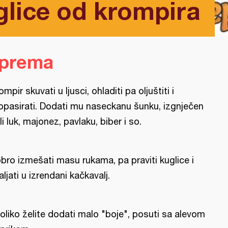
glice od krompira
iprema
ompir skuvati u ljusci, ohladiti pa oljuštiti i
opasirati. Dodati mu naseckanu šunku, izgnječen
li luk, majonez, pavlaku, biber i so.
bro izmešati masu rukama, pa praviti kuglice i
aljati u izrendani kačkavalj.
oliko želite dodati malo "boje", posuti sa alevom