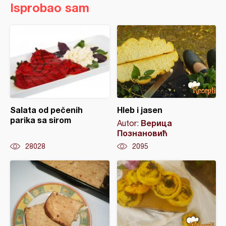
Isprobao sam
Salata od pečenih
Hleb i jasen
parika sa sirom
Верица
Autor:
Познановић
28028
2095