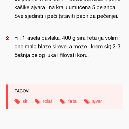
kašike ajvara i na kraju umućena 5 belanca.
Sve sjediniti i peći (staviti papir za pečenje).
Fil: 1 kisela pavlaka, 400 g sira feta (ja volim
one malo blaze sireve, a može i krem sir) 2-3
češnja belog luka i filovati koru.
TAGOVI
sir
rolat
feta
ajvar