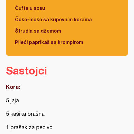
Ćufte u sosu
Čoko-moko sa kupovnim korama
Štrudla sa džemom
Pileći paprikaš sa krompirom
Sastojci
Kora:
5 jaja
5 kašika brašna
1 prašak za pecivo