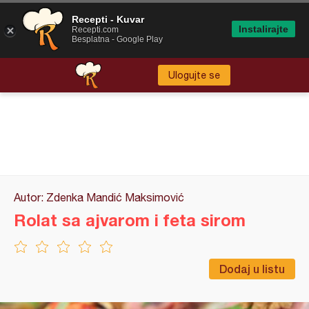
Recepti - Kuvar
Instalirajte
Recepti.com
Besplatna - Google Play
Ulogujte se
Autor: Zdenka Mandić Maksimović
Rolat sa ajvarom i feta sirom
Dodaj u listu