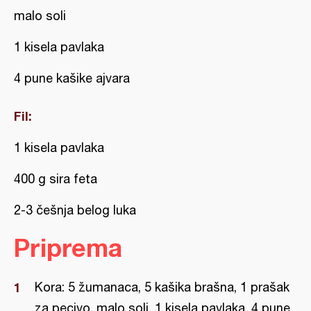
malo soli
1 kisela pavlaka
4 pune kašike ajvara
Fil:
1 kisela pavlaka
400 g sira feta
2-3 češnja belog luka
Priprema
Kora: 5 žumanaca, 5 kašika brašna, 1 prašak
za pecivo, malo soli, 1 kisela pavlaka, 4 pune