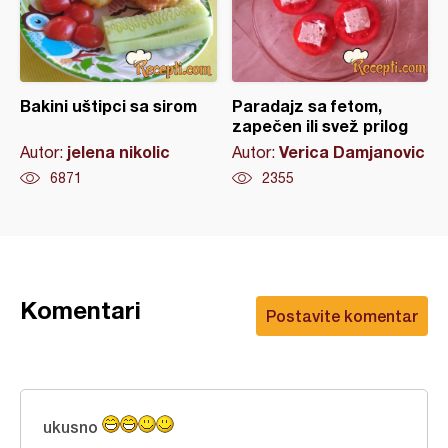
Bakini uštipci sa sirom
Paradajz sa fetom,
zapečen ili svež prilog
jelena nikolic
Verica Damjanovic
Autor:
Autor:
6871
2355
Komentari
Postavite komentar
ukusno