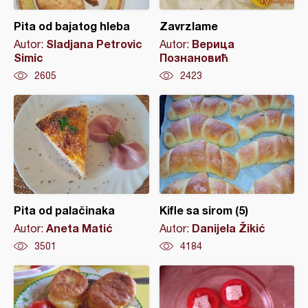
Pita od bajatog hleba
Zavrzlame
Sladjana Petrovic
Верица
Autor:
Autor:
Simic
Познановић
2605
2423
Pita od palačinaka
Kifle sa sirom (5)
Aneta Matić
Danijela Žikić
Autor:
Autor:
3501
4184