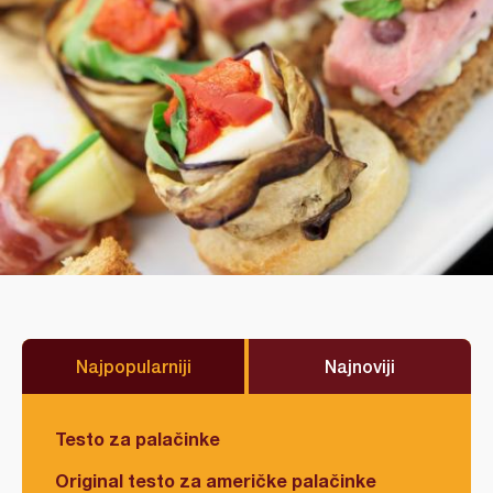
Najpopularniji
Najnoviji
Testo za palačinke
Original testo za američke palačinke