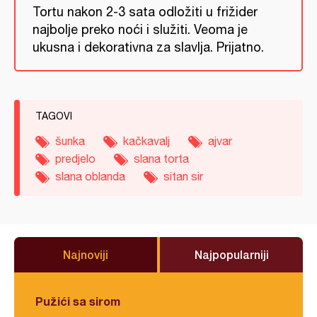
Tortu nakon 2-3 sata odložiti u frižider
najbolje preko noći i služiti. Veoma je
ukusna i dekorativna za slavlja. Prijatno.
TAGOVI
šunka
kačkavalj
ajvar
predjelo
slana torta
slana oblanda
sitan sir
Najnoviji
Najpopularniji
Pužići sa sirom