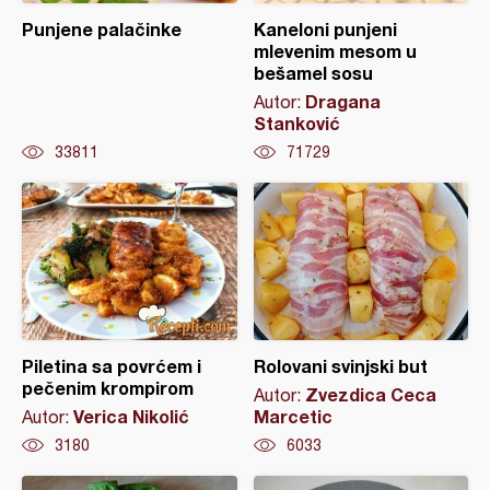
Punjene palačinke
Kaneloni punjeni
mlevenim mesom u
bešamel sosu
Dragana
Autor:
Stanković
33811
71729
Piletina sa povrćem i
Rolovani svinjski but
pečenim krompirom
Zvezdica Ceca
Autor:
Verica Nikolić
Marcetic
Autor:
3180
6033