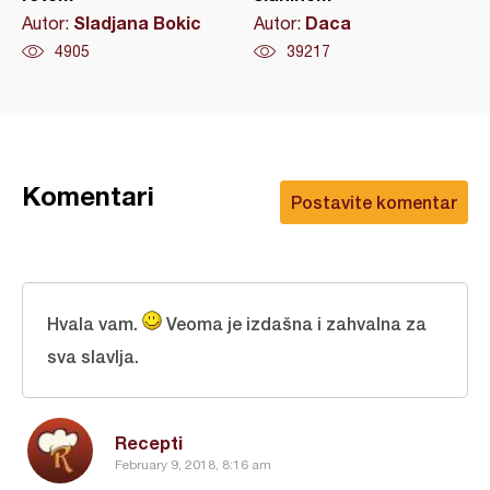
Sladjana Bokic
Daca
Autor:
Autor:
4905
39217
Komentari
Postavite komentar
Hvala vam.
Veoma je izdašna i zahvalna za
sva slavlja.
Recepti
February 9, 2018, 8:16 am