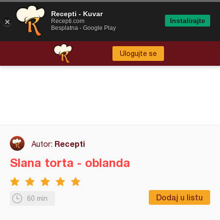
Recepti - Kuvar
Instalirajte
Recepti.com
Besplatna - Google Play
Ulogujte se
Recepti
Autor:
Slana torta - oblanda
Dodaj u listu
60 min