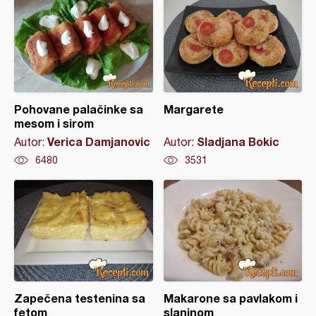
Pohovane palačinke sa
Margarete
mesom i sirom
Verica Damjanovic
Sladjana Bokic
Autor:
Autor:
6480
3531
Zapečena testenina sa
Makarone sa pavlakom i
fetom
slaninom