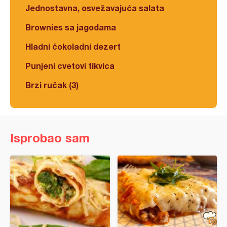
Jednostavna, osvežavajuća salata
Brownies sa jagodama
Hladni čokoladni dezert
Punjeni cvetovi tikvica
Brzi ručak (3)
Isprobao sam