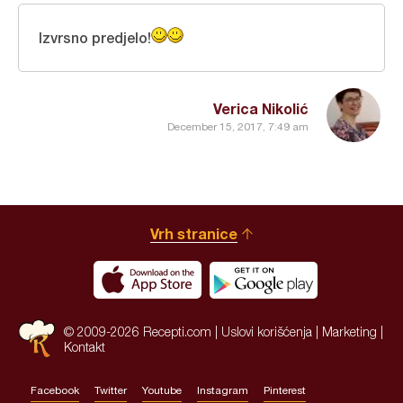
Izvrsno predjelo!
Verica Nikolić
December 15, 2017, 7:49 am
Vrh stranice
© 2009-2026 Recepti.com |
Uslovi korišćenja
|
Marketing
|
Kontakt
Facebook
Twitter
Youtube
Instagram
Pinterest