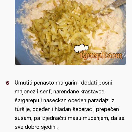
Umutiti penasto margarin i dodati posni
majonez i senf, narendane krastavce,
šargarepu i naseckan oceđen paradajz iz
turšije, oceđen i hladan šećerac i prepečen
susam, pa izjednačiti masu mućenjem, da se
sve dobro sjedini.