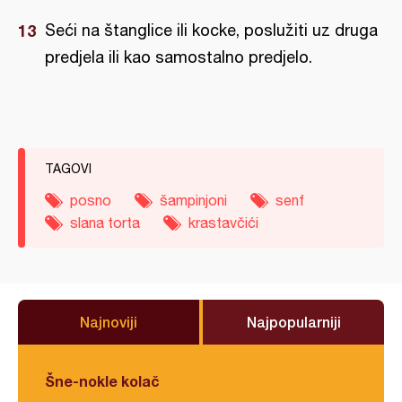
Seći na štanglice ili kocke, poslužiti uz druga
predjela ili kao samostalno predjelo.
TAGOVI
posno
šampinjoni
senf
slana torta
krastavčići
Najnoviji
Najpopularniji
Šne-nokle kolač