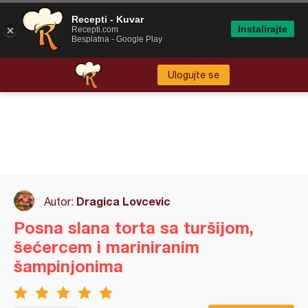
Recepti - Kuvar
Instalirajte
Recepti.com
Besplatna - Google Play
Ulogujte se
Dragica Lovcevic
Autor:
Posna slana torta sa turšijom,
šećercem i mariniranim
šampinjonima