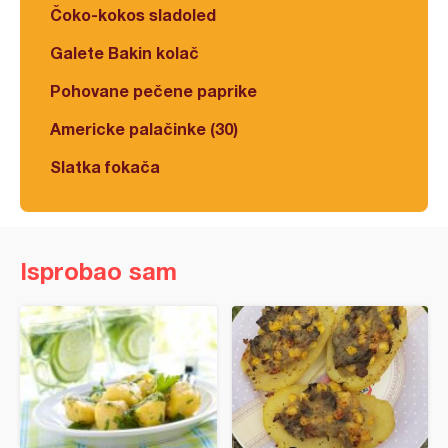
Čoko-kokos sladoled
Galete Bakin kolač
Pohovane pečene paprike
Americke palačinke (30)
Slatka fokača
Isprobao sam