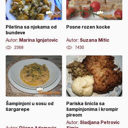
Piletina sa njokama od
Posne rozen kocke
bundeve
Marina Ignjatovic
Suzana Mitic
Autor:
Autor:
2368
7430
Šampinjoni u sosu od
Pariska šnicla sa
šargarepe
šampinjonima i krompir
pireom
Sladjana Petrovic
Autor:
Dijana Ademovic
Simic
Autor: