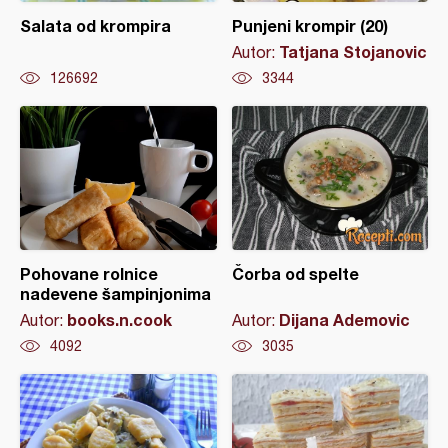
Salata od krompira
Punjeni krompir (20)
Tatjana Stojanovic
Autor:
126692
3344
Pohovane rolnice
Čorba od spelte
nadevene šampinjonima
books.n.cook
Dijana Ademovic
Autor:
Autor:
4092
3035