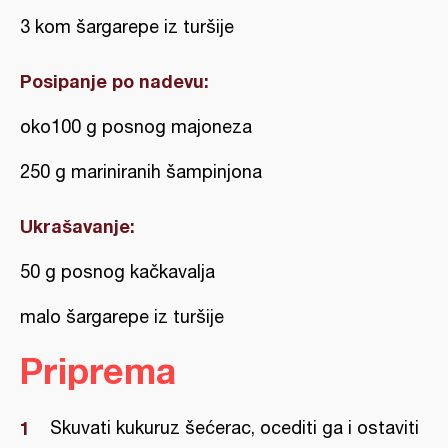
3 kom šargarepe iz turšije
Posipanje po nadevu:
oko100 g posnog majoneza
250 g mariniranih šampinjona
Ukrašavanje:
50 g posnog kačkavalja
malo šargarepe iz turšije
Priprema
Skuvati kukuruz šećerac, ocediti ga i ostaviti