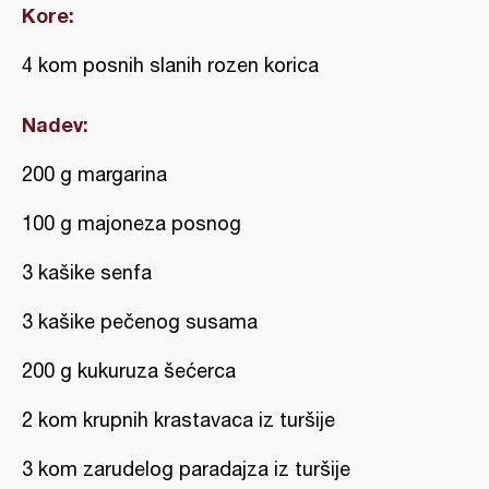
Kore:
4 kom posnih slanih rozen korica
Nadev:
200 g margarina
100 g majoneza posnog
3 kašike senfa
3 kašike pečenog susama
200 g kukuruza šećerca
2 kom krupnih krastavaca iz turšije
3 kom zarudelog paradajza iz turšije