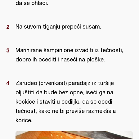
da se ohladi.
Na suvom tiganju prepeći susam.
Marinirane šampinjone izvaditi iz tečnosti,
dobro ih ocediti i naseći na ploške.
Zarudeo (crvenkast) paradajz iz turšije
oljuštiti da bude bez opne, iseći ga na
kockice i staviti u cediljku da se ocedi
tečnost, kako ne bi previše razmekšala
korice.