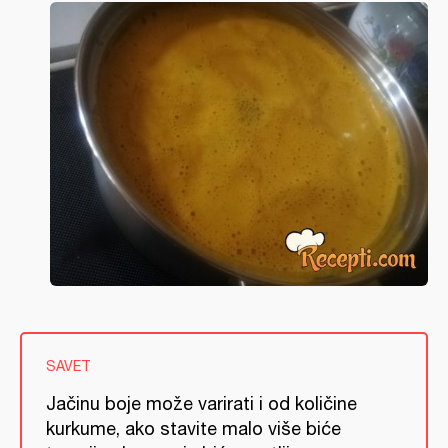
SAVET
Jačinu boje može varirati i od količine
kurkume, ako stavite malo više biće