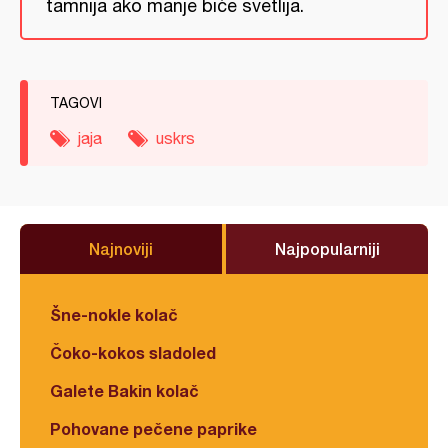
tamnija ako manje biće svetlija.
TAGOVI
jaja
uskrs
Najnoviji
Najpopularniji
Šne-nokle kolač
Čoko-kokos sladoled
Galete Bakin kolač
Pohovane pečene paprike