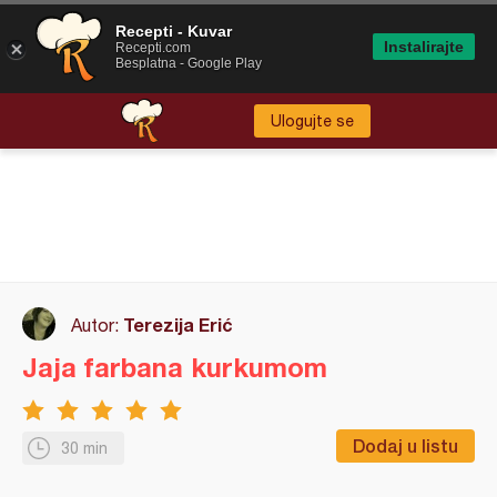
Recepti - Kuvar
Instalirajte
Recepti.com
Besplatna - Google Play
Ulogujte se
Terezija Erić
Autor:
Jaja farbana kurkumom
Dodaj u listu
30 min