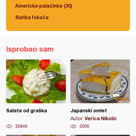
Americke palačinke (30)
Slatka fokača
Isprobao sam
Salata od graška
Japanski omlet
Verica Nikolić
Autor:
35849
5006