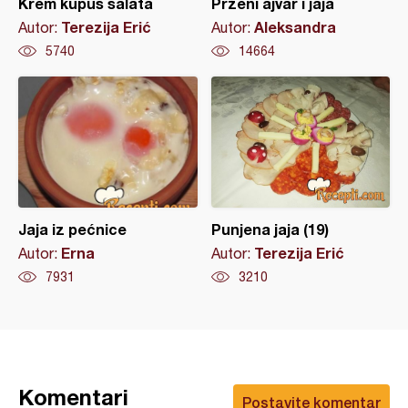
Krem kupus salata
Prženi ajvar i jaja
Terezija Erić
Aleksandra
Autor:
Autor:
5740
14664
Jaja iz pećnice
Punjena jaja (19)
Erna
Terezija Erić
Autor:
Autor:
7931
3210
Komentari
Postavite komentar