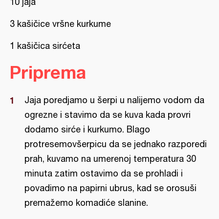
10 jaja
3 kašičice vršne kurkume
1 kašičica sirćeta
Priprema
Jaja poredjamo u šerpi u nalijemo vodom da
ogrezne i stavimo da se kuva kada provri
dodamo sirće i kurkumo. Blago
protresemovšerpicu da se jednako razporedi
prah, kuvamo na umerenoj temperatura 30
minuta zatim ostavimo da se prohladi i
povadimo na papirni ubrus, kad se orosuši
premažemo komadiće slanine.