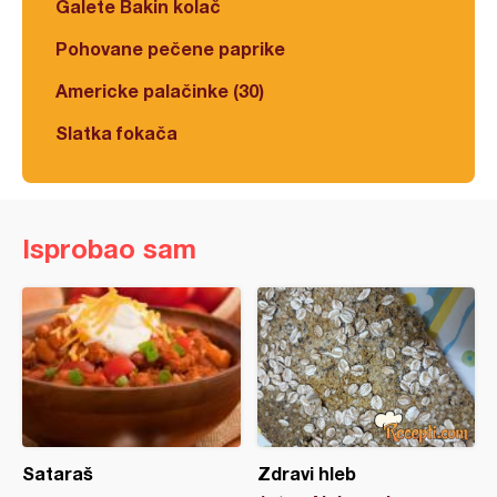
Galete Bakin kolač
Pohovane pečene paprike
Americke palačinke (30)
Slatka fokača
Isprobao sam
Sataraš
Zdravi hleb