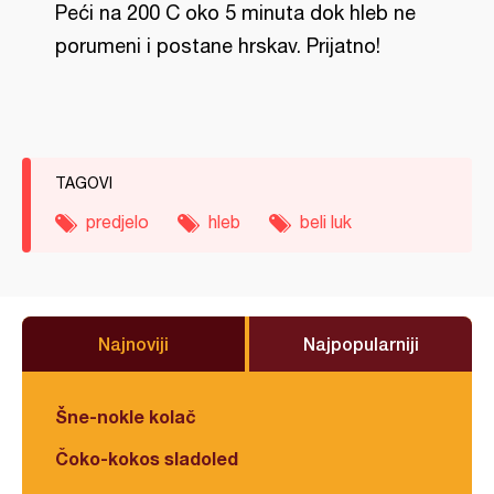
Peći na 200 C oko 5 minuta dok hleb ne
porumeni i postane hrskav. Prijatno!
TAGOVI
predjelo
hleb
beli luk
Najnoviji
Najpopularniji
Šne-nokle kolač
Čoko-kokos sladoled