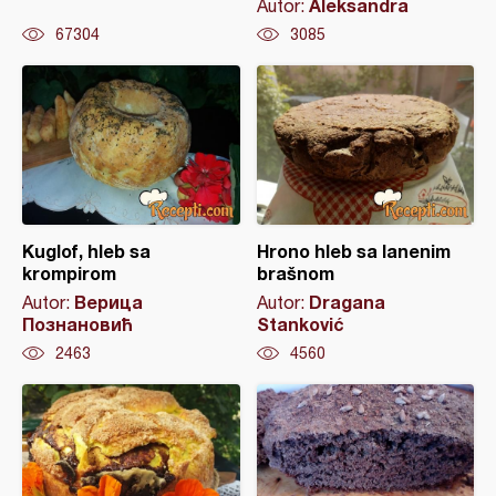
Aleksandra
Autor:
67304
3085
Kuglof, hleb sa
Hrono hleb sa lanenim
krompirom
brašnom
Верица
Dragana
Autor:
Autor:
Познановић
Stanković
2463
4560