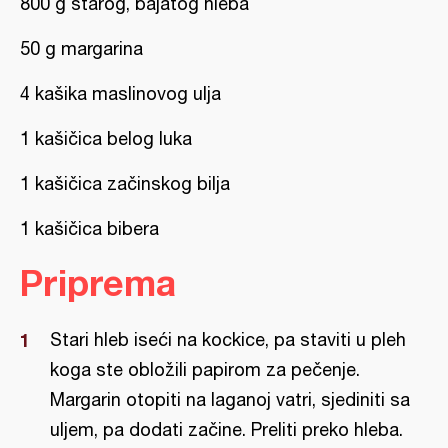
800 g starog, bajatog hleba
50 g margarina
4 kašika maslinovog ulja
1 kašičica belog luka
1 kašičica začinskog bilja
1 kašičica bibera
Priprema
Stari hleb iseći na kockice, pa staviti u pleh
koga ste obložili papirom za pečenje.
Margarin otopiti na laganoj vatri, sjediniti sa
uljem, pa dodati začine. Preliti preko hleba.