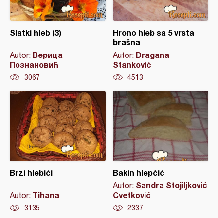
Slatki hleb (3)
Hrono hleb sa 5 vrsta
brašna
Верица
Dragana
Autor:
Autor:
Познановић
Stanković
3067
4513
Brzi hlebići
Bakin hlepčić
Sandra Stojiljković
Autor:
Tihana
Cvetković
Autor:
3135
2337