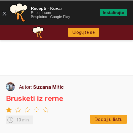
Recepti - Kuvar
Instalirajte
Recepti.com
Besplatna - Google Play
Ulogujte se
Suzana Mitic
Autor:
Brusketi iz rerne
Dodaj u listu
10 min