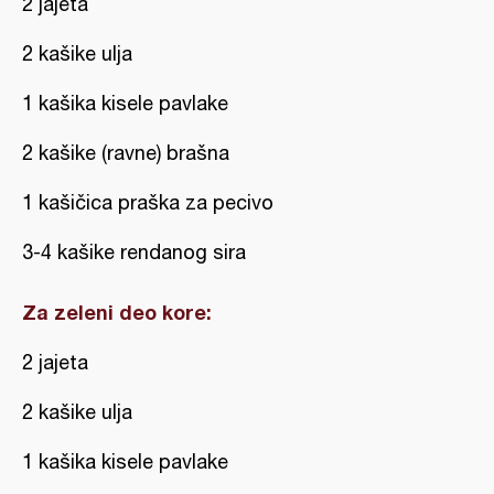
2 jajeta
2 kašike ulja
1 kašika kisele pavlake
2 kašike (ravne) brašna
1 kašičica praška za pecivo
3-4 kašike rendanog sira
Za zeleni deo kore:
2 jajeta
2 kašike ulja
1 kašika kisele pavlake