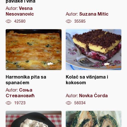
pavlake i vina
Vesna
Autor:
Nesovanovic
Suzana Mitic
Autor:
42580
35585
Harmonika pita sa
Kolač sa višnjama i
spanaćem
kokosom
Соња
Autor:
Стевановић
Novka Ćorda
Autor:
19723
56034