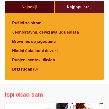
Najnoviji
Najpopularniji
Pužići sa sirom
Jednostavna, osvežavajuća salata
Brownies sa jagodama
Hladni čokoladni dezert
Punjeni cvetovi tikvica
Brzi ručak (3)
Isprobao sam