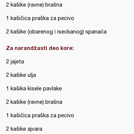
2 kašike (ravne) brašna
1 kašičica praška za pecivo
2 kašike (obarenog i iseckanog) spanaća
Za narandžasti deo kore:
2 jajeta
2 kašike ulja
1 kašika kisele pavlake
2 kašike (ravne) brašna
1 kašičica praška za pecivo
2 kašike ajvara