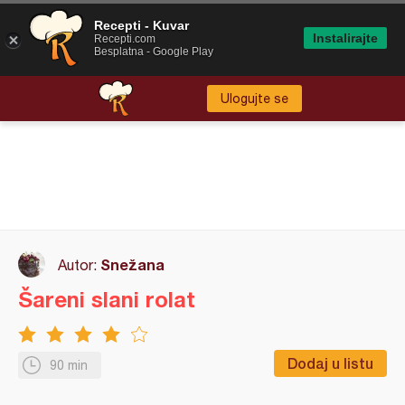
Recepti - Kuvar
Instalirajte
Recepti.com
Besplatna - Google Play
Ulogujte se
Snežana
Autor:
Šareni slani rolat
Dodaj u listu
90 min