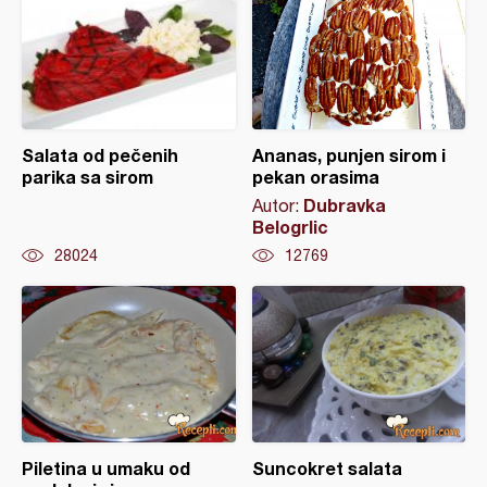
Salata od pečenih
Ananas, punjen sirom i
parika sa sirom
pekan orasima
Dubravka
Autor:
Belogrlic
28024
12769
Piletina u umaku od
Suncokret salata