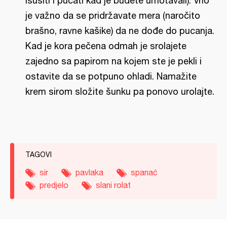
isušiti i pucati kad je budete umotavali). Vrlo
je važno da se pridržavate mera (naročito
brašno, ravne kašike) da ne dođe do pucanja.
Kad je kora pečena odmah je srolajete
zajedno sa papirom na kojem ste je pekli i
ostavite da se potpuno ohladi. Namažite
krem sirom složite šunku pa ponovo urolajte.
TAGOVI
sir
pavlaka
spanać
predjelo
slani rolat