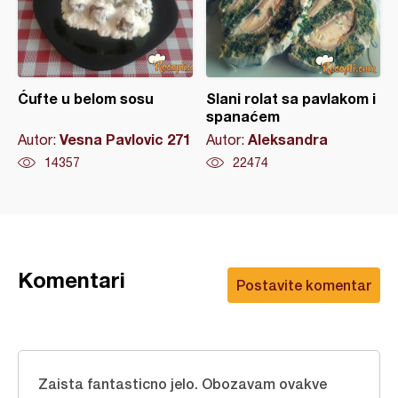
Ćufte u belom sosu
Slani rolat sa pavlakom i
spanaćem
Vesna Pavlovic 271
Aleksandra
Autor:
Autor:
14357
22474
Komentari
Postavite komentar
Zaista fantasticno jelo. Obozavam ovakve