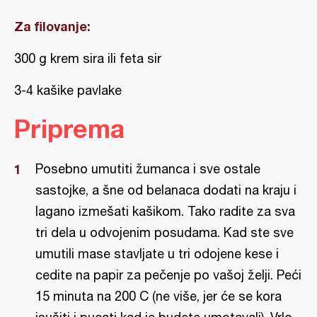
Za filovanje:
300 g krem sira ili feta sir
3-4 kašike pavlake
Priprema
Posebno umutiti žumanca i sve ostale
sastojke, a šne od belanaca dodati na kraju i
lagano izmešati kašikom. Tako radite za sva
tri dela u odvojenim posudama. Kad ste sve
umutili mase stavljate u tri odojene kese i
cedite na papir za pečenje po vašoj želji. Peći
15 minuta na 200 C (ne više, jer će se kora