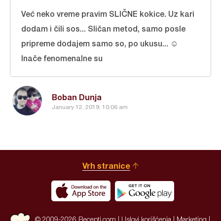
Već neko vreme pravim SLIČNE kokice. Uz kari
dodam i čili sos... Sličan metod, samo posle
pripreme dodajem samo so, po ukusu... ☺️
Inače fenomenalne su
Boban Dunja
January 12, 2019, 10:06 am
Vrh stranice
© 2009-2026 Recepti.com |
Uslovi korišćenja
|
Marketing
|