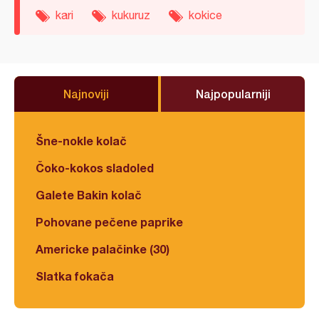
kari
kukuruz
kokice
Najnoviji
Najpopularniji
Šne-nokle kolač
Čoko-kokos sladoled
Galete Bakin kolač
Pohovane pečene paprike
Americke palačinke (30)
Slatka fokača