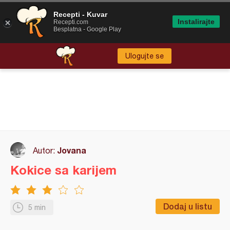
Recepti - Kuvar
Instalirajte
Recepti.com
Besplatna - Google Play
Ulogujte se
Jovana
Autor:
Kokice sa karijem
Dodaj u listu
5 min