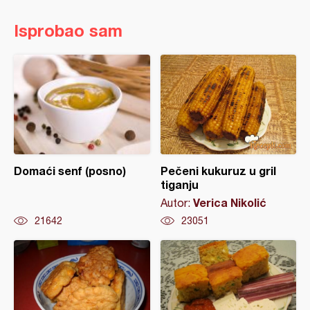
Isprobao sam
Domaći senf (posno)
Pečeni kukuruz u gril
tiganju
Verica Nikolić
Autor:
21642
23051