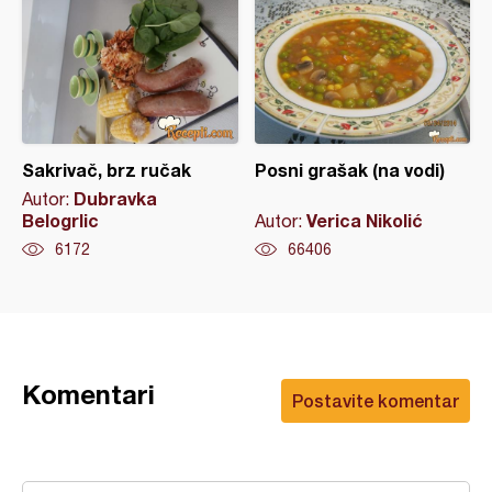
Sakrivač, brz ručak
Posni grašak (na vodi)
Dubravka
Autor:
Belogrlic
Verica Nikolić
Autor:
6172
66406
Komentari
Postavite komentar