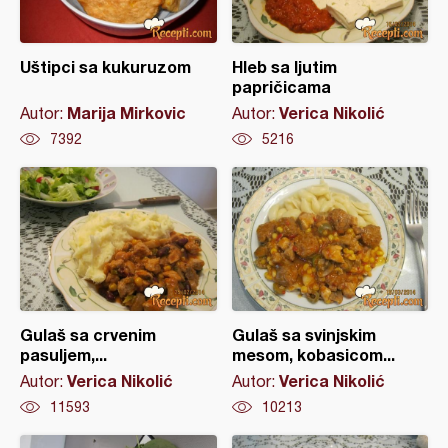
Uštipci sa kukuruzom
Hleb sa ljutim
papričicama
Marija Mirkovic
Verica Nikolić
Autor:
Autor:
7392
5216
Gulaš sa crvenim
Gulaš sa svinjskim
pasuljem,...
mesom, kobasicom...
Verica Nikolić
Verica Nikolić
Autor:
Autor:
11593
10213