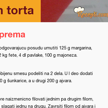
n torta
iprema
odgovarajucu posudu umutiti 125 g margarina,
2 kg fete, 4 dl pavlake, 100 g majoneza.
bijenu smesu podeliti na 2 dela. U I deo dodati
0 g šunkarice, a u drugi 200 g ajvara.
re naizmenicno filovati jednim pa drugim filom,
 slagati jednu na drugu. Zavrsiti filom od ajvara i