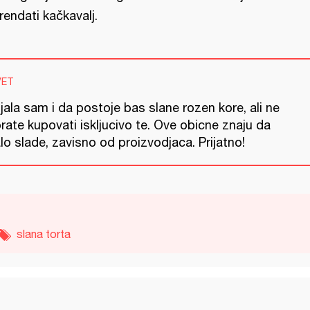
rendati kačkavalj.
VET
jala sam i da postoje bas slane rozen kore, ali ne
ate kupovati iskljucivo te. Ove obicne znaju da
o slade, zavisno od proizvodjaca. Prijatno!
slana torta