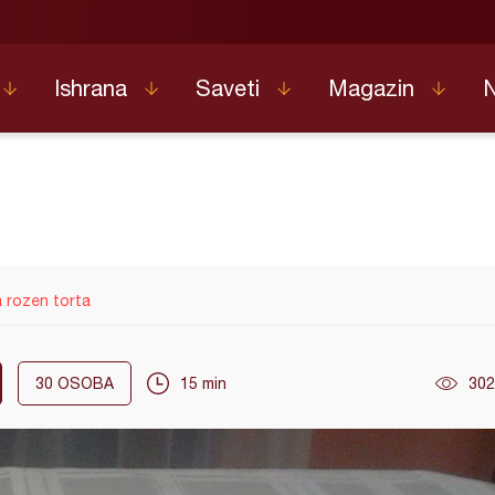
Ishrana
Saveti
Magazin
 rozen torta
30
OSOBA
15 min
302