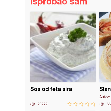
Isprobao sam
ani kačkavalj (6)
Sos od feta sira
Slan
Autor:
23272
66