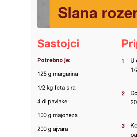
Slana roze
Sastojci
Pr
Potrebno je:
U 
1/
125 g margarina
1/2 kg feta sira
Do
4 dl pavlake
20
100 g majoneza
Ko
200 g ajvara
pa