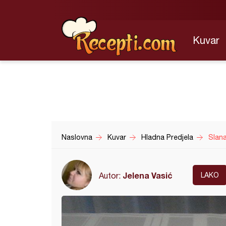
Kuvar
Naslovna
Kuvar
Hladna Predjela
Slana
Jelena Vasić
Autor:
LAKO