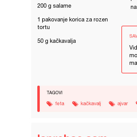
200 g salame
na
1 pakovanje korica za rozen
tortu
SA
50 g kačkavalja
Vid
mor
mal
TAGOVI
feta
kačkavalj
ajvar