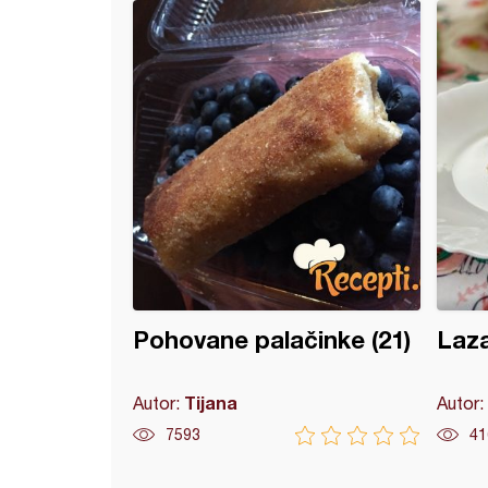
kom
i krompir
Pohovane palačinke (21)
Laza
Tijana
Autor:
Autor:
7593
41