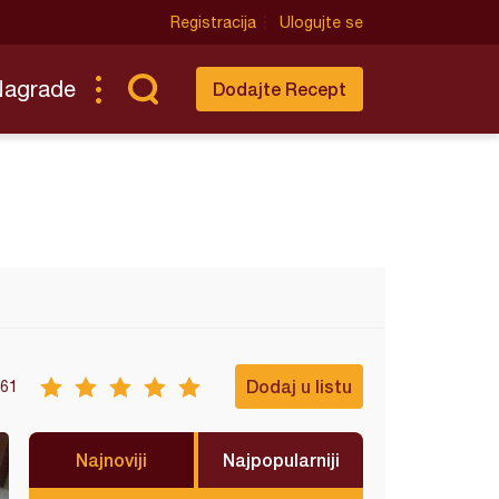
Registracija
Ulogujte se
Nagrade
Dodajte Recept
Dodaj u listu
61
Najnoviji
Najpopularniji