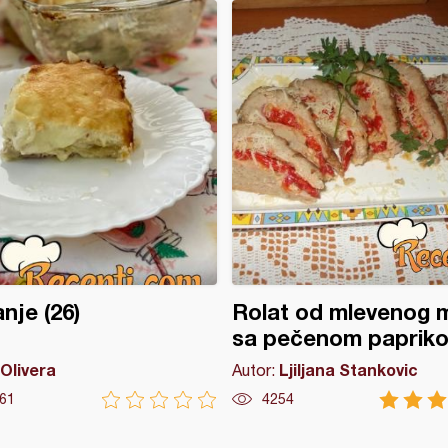
nje (26)
Rolat od mlevenog 
sa pečenom paprik
Olivera
Ljiljana Stankovic
Autor:
61
4254