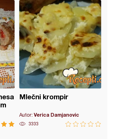
mesa
Mlečni krompir
om
Verica Damjanovic
Autor:
3333