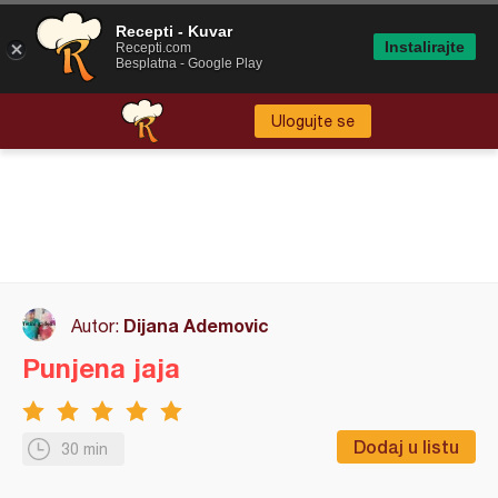
Recepti - Kuvar
Instalirajte
Recepti.com
Besplatna - Google Play
Ulogujte se
Dijana Ademovic
Autor:
Punjena jaja
Dodaj u listu
30 min