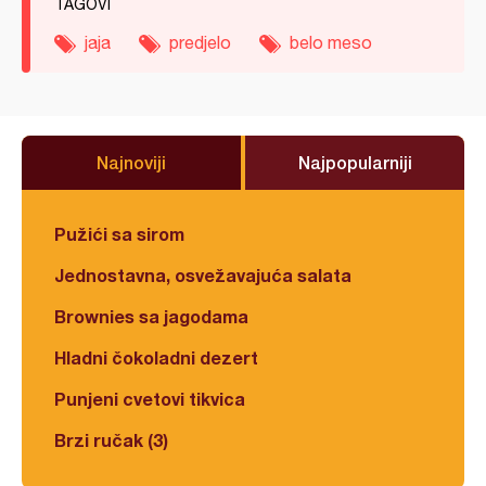
TAGOVI
jaja
predjelo
belo meso
Najnoviji
Najpopularniji
Pužići sa sirom
Jednostavna, osvežavajuća salata
Brownies sa jagodama
Hladni čokoladni dezert
Punjeni cvetovi tikvica
Brzi ručak (3)