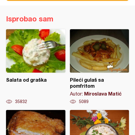
Isprobao sam
Salata od graška
Pileći gulaš sa
pomfritom
Miroslava Matić
Autor:
35832
5089