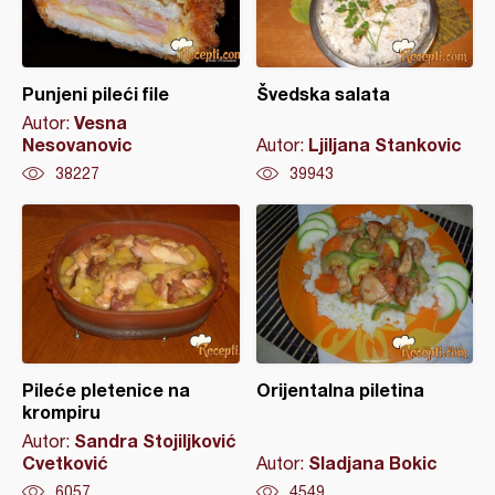
Punjeni pileći file
Švedska salata
Vesna
Autor:
Nesovanovic
Ljiljana Stankovic
Autor:
38227
39943
Pileće pletenice na
Orijentalna piletina
krompiru
Sandra Stojiljković
Autor:
Cvetković
Sladjana Bokic
Autor:
6057
4549