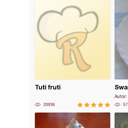
 sa sirom
Tuti fruti
Swar
Autor:
20936
57
va sa višnjama (7)