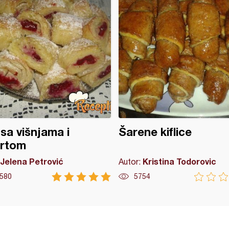
 sa višnjama i
Šarene kiflice
urtom
Jelena Petrović
Kristina Todorovic
Autor:
580
5754