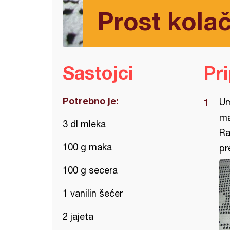
Prost kola
Sastojci
Pr
Potrebno je:
Um
ma
3 dl mleka
Ra
100 g maka
pr
100 g secera
1 vanilin šećer
2 jajeta