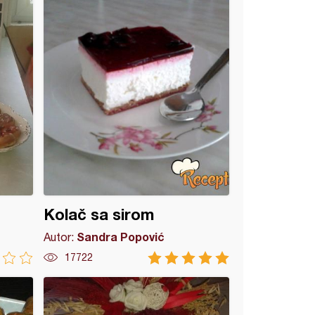
Kolač sa sirom
Sandra Popović
Autor:
17722