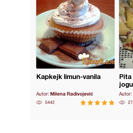
Kapkejk limun-vanila
Pita
jog
Milena Radivojević
Autor:
Autor:
5442
27