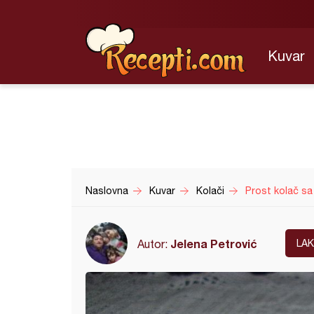
Kuvar
Naslovna
Kuvar
Kolači
Prost kolač s
Jelena Petrović
Autor:
LA