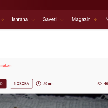
Ishrana
Saveti
Magazin
a makom
KO
6
OSOBA
20 min
46