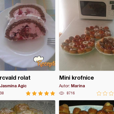
cvald rolat
Mini krofnice
Jasmina Agic
Marina
Autor:
38
8716