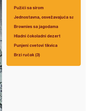
Pužići sa sirom
Jednostavna, osvežavajuća salata
Brownies sa jagodama
Hladni čokoladni dezert
Punjeni cvetovi tikvica
Brzi ručak (3)