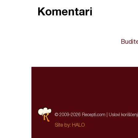
Komentari
Budite
© 2009-2026 Recepti.com |
Uslovi korišćen
Site by:
HALO