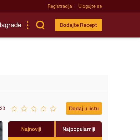
Registracija
Ulogujte se
Nagrade
Dodajte Recept
Dodaj u listu
23
Najnoviji
Najpopularniji