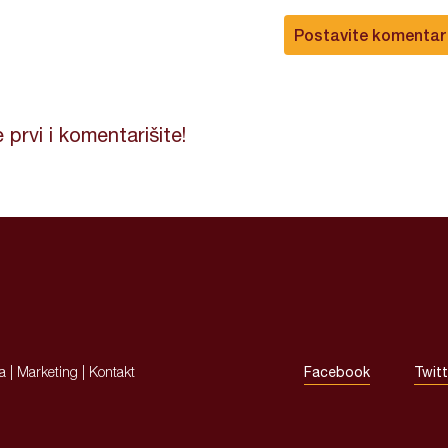
Postavite komentar
 prvi i komentarišite!
ja
|
Marketing
|
Kontakt
Facebook
Twitt