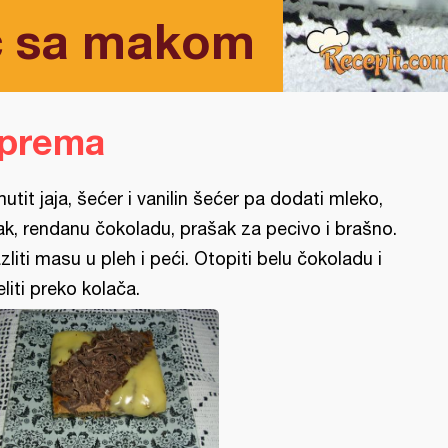
č sa makom
iprema
utit jaja, šećer i vanilin šećer pa dodati mleko,
k, rendanu čokoladu, prašak za pecivo i brašno.
zliti masu u pleh i peći. Otopiti belu čokoladu i
eliti preko kolača.