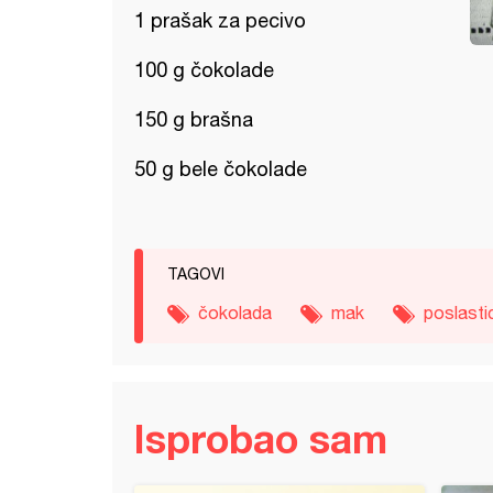
1 prašak za pecivo
100 g čokolade
150 g brašna
50 g bele čokolade
TAGOVI
čokolada
mak
poslasti
Isprobao sam