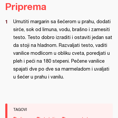
Priprema
Umutiti margarin sa šećerom u prahu, dodati
sirće, sok od limuna, vodu, brašno i zamesiti
testo. Testo dobro izraditi i ostaviti jedan sat
da stoji na hladnom. Razvaljati testo, vaditi
vanilice modlicom u obliku cveta, poredjati u
pleh i peći na 180 stepeni. Pečene vanilice
spajati dve po dve sa marmeladom i uvaljati
u šećer u prahu i vanilu.
TAGOVI