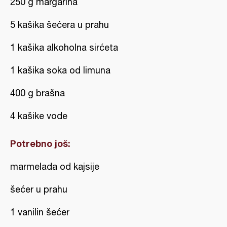
250 g margarina
5 kašika šećera u prahu
1 kašika alkoholna sirćeta
1 kašika soka od limuna
400 g brašna
4 kašike vode
Potrebno još:
marmelada od kajsije
šećer u prahu
1 vanilin šećer