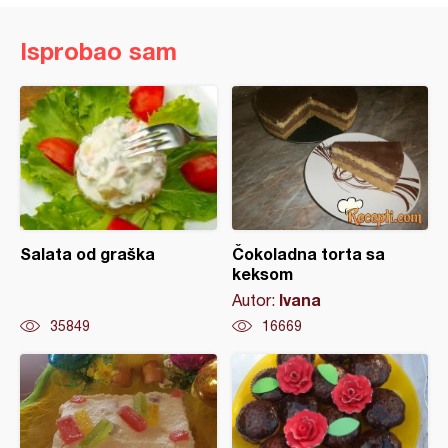
Isprobao sam
Salata od graška
Čokoladna torta sa
keksom
Ivana
Autor:
35849
16669