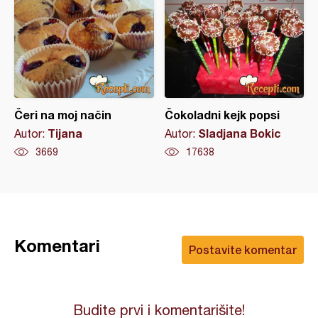
Čeri na moj način
Čokoladni kejk popsi
Tijana
Sladjana Bokic
Autor:
Autor:
3669
17638
Komentari
Postavite komentar
Budite prvi i komentarišite!