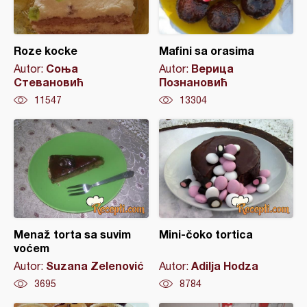
Roze kocke
Mafini sa orasima
Соња
Верица
Autor:
Autor:
Стевановић
Познановић
11547
13304
Menaž torta sa suvim
Mini-čoko tortica
voćem
Suzana Zelenović
Adilja Hodza
Autor:
Autor:
3695
8784