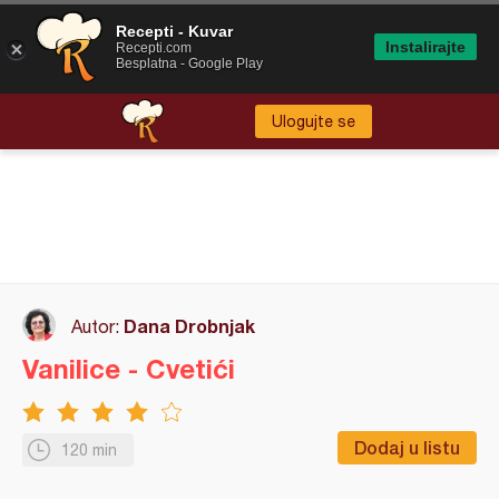
Recepti - Kuvar
Instalirajte
Recepti.com
Besplatna - Google Play
Ulogujte se
Dana Drobnjak
Autor:
Vanilice - Cvetići
Dodaj u listu
120 min