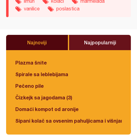
limun
kolači
marmelada
vanilice
poslastica
Najnoviji
Najpopularniji
Plazma šnite
Spirale sa leblebijama
Pečeno pile
Čizkejk sa jagodama (3)
Domaći kompot od aronije
Sipani kolač sa ovsenim pahuljicama i višnjama