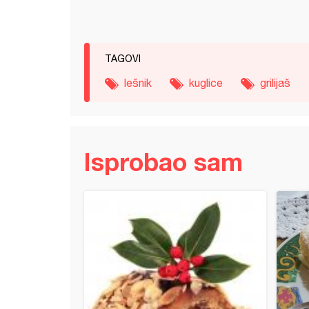
TAGOVI
lešnik
kuglice
grilijaš
Isprobao sam
sa nutellom