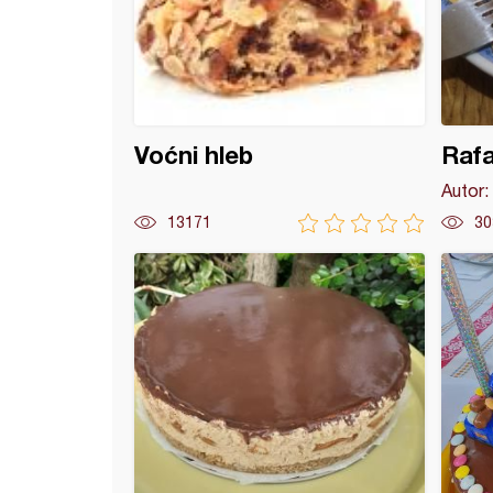
Voćni hleb
Rafa
Autor:
13171
30
i raffaello krem