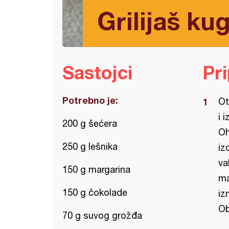
Grilijaš kug
Sastojci
Pr
Potrebno je:
Ot
i 
200 g šećera
Oh
250 g lešnika
iz
va
150 g margarina
ma
150 g čokolade
iz
Ob
70 g suvog grožđa