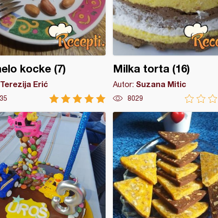
elo kocke (7)
Milka torta (16)
Terezija Erić
Suzana Mitic
Autor:
35
8029