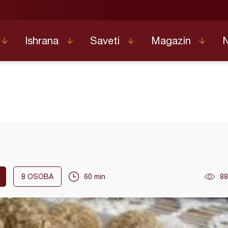
Ishrana
Saveti
Magazin
8
OSOBA
60 min
88