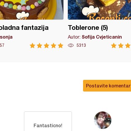
ladna fantazija
Toblerone (5)
sonja
Sofija Cvjeticanin
Autor:
57
5313
Postavite komentar
Fantasticno!