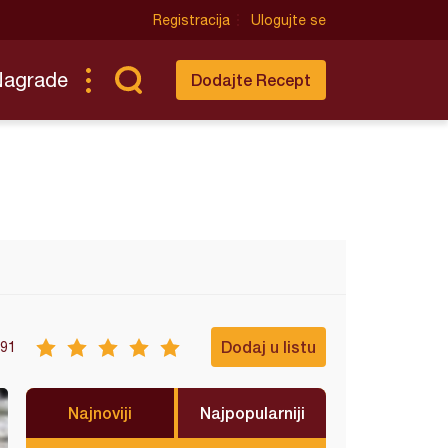
Registracija
Ulogujte se
Nagrade
Dodajte Recept
Dodaj u listu
91
Najnoviji
Najpopularniji