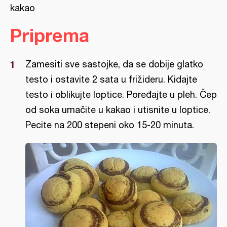
kakao
Priprema
Zamesiti sve sastojke, da se dobije glatko
testo i ostavite 2 sata u frižideru. Kidajte
testo i oblikujte loptice. Poređajte u pleh. Čep
od soka umačite u kakao i utisnite u loptice.
Pecite na 200 stepeni oko 15-20 minuta.