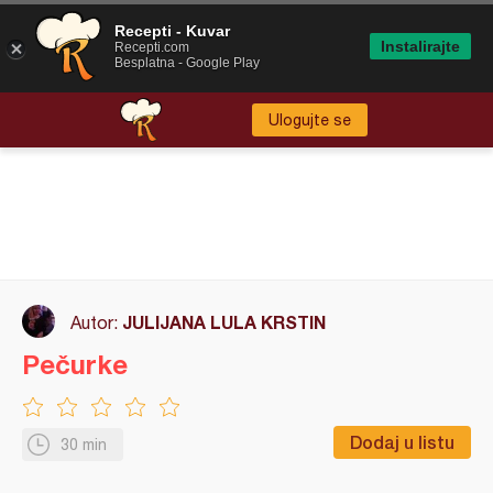
Recepti - Kuvar
Instalirajte
Recepti.com
Besplatna - Google Play
Ulogujte se
JULIJANA LULA KRSTIN
Autor:
Pečurke
Dodaj u listu
30 min