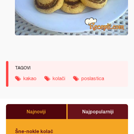
TAGOVI
kakao
kolači
poslastica
Najnoviji
Najpopularniji
Šne-nokle kolač