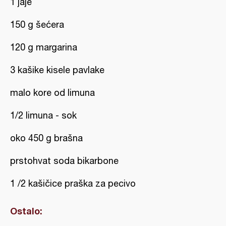
1 jaje
150 g šećera
120 g margarina
3 kašike kisele pavlake
malo kore od limuna
1/2 limuna - sok
oko 450 g brašna
prstohvat soda bikarbone
1 /2 kašičice praška za pecivo
Ostalo: