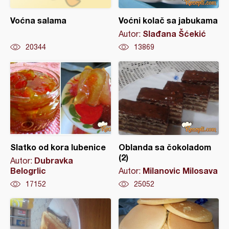
Voćna salama
Voćni kolač sa jabukama
Slađana Šćekić
Autor:
20344
13869
Slatko od kora lubenice
Oblanda sa čokoladom
(2)
Dubravka
Autor:
Belogrlic
Milanovic Milosava
Autor:
17152
25052