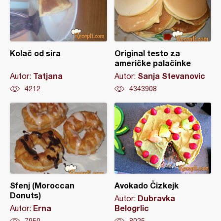
Kolač od sira
Original testo za
američke palačinke
Tatjana
Sanja Stevanovic
Autor:
Autor:
4212
4343908
Sfenj (Moroccan
Avokado Čizkejk
Donuts)
Dubravka
Autor:
Erna
Belogrlic
Autor:
7950
8025