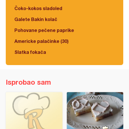
Čoko-kokos sladoled
Galete Bakin kolač
Pohovane pečene paprike
Americke palačinke (30)
Slatka fokača
Isprobao sam