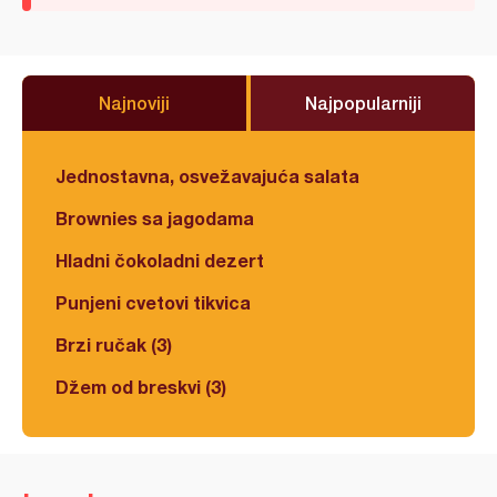
Najnoviji
Najpopularniji
Jednostavna, osvežavajuća salata
Brownies sa jagodama
Hladni čokoladni dezert
Punjeni cvetovi tikvica
Brzi ručak (3)
Džem od breskvi (3)