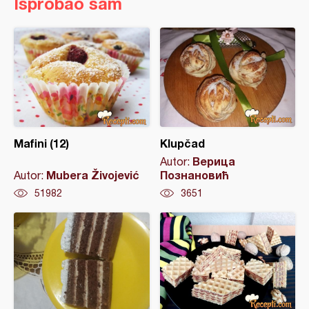
Isprobao sam
Mafini (12)
Klupčad
Верица
Autor:
Mubera Živojević
Познановић
Autor:
51982
3651