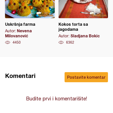
Uskršnja farma
Kokos torta sa
jagodama
Nevena
Autor:
Milovanović
Sladjana Bokic
Autor:
4450
6362
Komentari
Postavite komentar
Budite prvi i komentarišite!