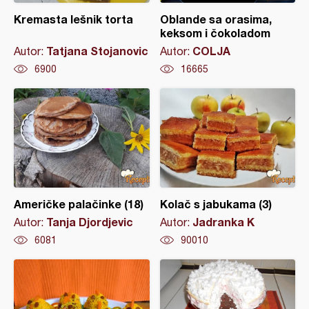
Kremasta lešnik torta
Oblande sa orasima,
keksom i čokoladom
Tatjana Stojanovic
COLJA
Autor:
Autor:
6900
16665
Američke palačinke (18)
Kolač s jabukama (3)
Tanja Djordjevic
Jadranka K
Autor:
Autor:
6081
90010