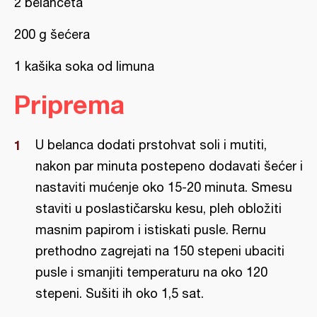
2 belanceta
200 g šećera
1 kašika soka od limuna
Priprema
U belanca dodati prstohvat soli i mutiti,
nakon par minuta postepeno dodavati šećer i
nastaviti mućenje oko 15-20 minuta. Smesu
staviti u poslastičarsku kesu, pleh obložiti
masnim papirom i istiskati pusle. Rernu
prethodno zagrejati na 150 stepeni ubaciti
pusle i smanjiti temperaturu na oko 120
stepeni. Sušiti ih oko 1,5 sat.