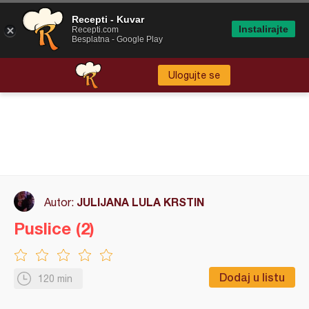
Recepti - Kuvar
Instalirajte
Recepti.com
Besplatna - Google Play
Ulogujte se
JULIJANA LULA KRSTIN
Autor:
Puslice (2)
Dodaj u listu
120 min