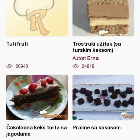
Tuti fruti
Trostruki užitak (sa
turskim keksom)
Erna
Autor:
20940
24818
Čokoladna keks torta sa
Praline sa kokosom
jagodama