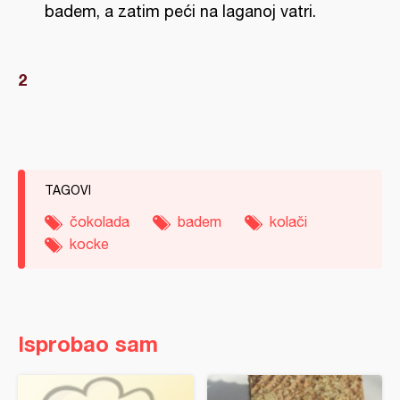
badem, a zatim peći na laganoj vatri.
TAGOVI
čokolada
badem
kolači
kocke
Isprobao sam