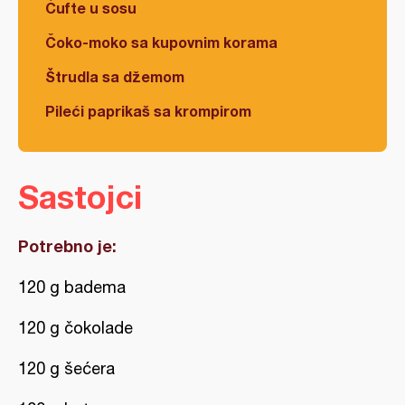
Ćufte u sosu
Čoko-moko sa kupovnim korama
Štrudla sa džemom
Pileći paprikaš sa krompirom
Sastojci
Potrebno je:
120 g badema
120 g čokolade
120 g šećera