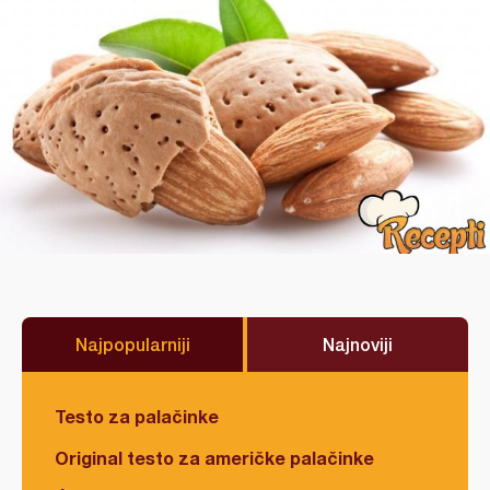
Najpopularniji
Najnoviji
Testo za palačinke
Original testo za američke palačinke