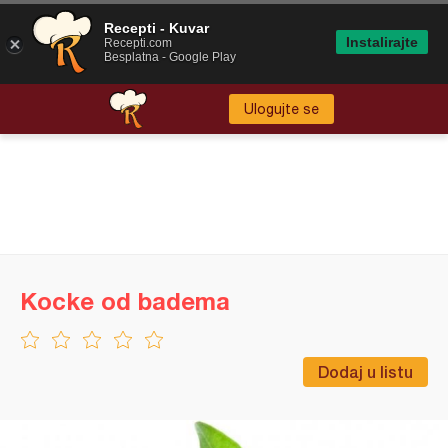
Recepti - Kuvar
Instalirajte
Recepti.com
Besplatna - Google Play
Ulogujte se
Kocke od badema
Dodaj u listu