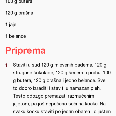
100 g butera
120 g brašna
1 jaje
1 belance
Priprema
Staviti u sud 120 g mlevenih badema, 120 g
strugane čokolade, 120 g šećera u prahu, 100
g butera, 120 g brašna i jedno belance. Sve
to dobro izraditi i staviti u namazan pleh.
Testo odozgo premazati razmućenim
jajetom, pa još nepečeno seći na kocke. Na
svaku kocku staviti po jedan obaren i oljušten