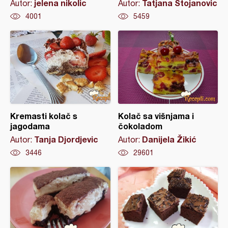
jelena nikolic
Tatjana Stojanovic
Autor:
Autor:
4001
5459
Kremasti kolač s
Kolač sa višnjama i
jagodama
čokoladom
Tanja Djordjevic
Danijela Žikić
Autor:
Autor:
3446
29601