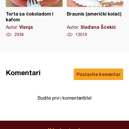
Torta sa čokoladom i
Braunis (američki kolač)
kafom
Visnja
Slađana Šćekić
Autor:
Autor:
2938
13019
Komentari
Postavite komentar
Budite prvi i komentarišite!