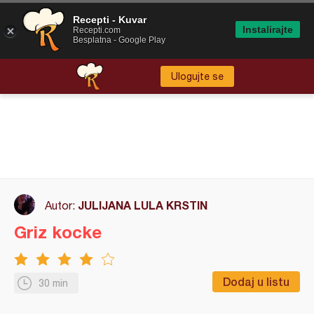
Recepti - Kuvar
Instalirajte
Recepti.com
Besplatna - Google Play
Ulogujte se
JULIJANA LULA KRSTIN
Autor:
Griz kocke
Dodaj u listu
30 min