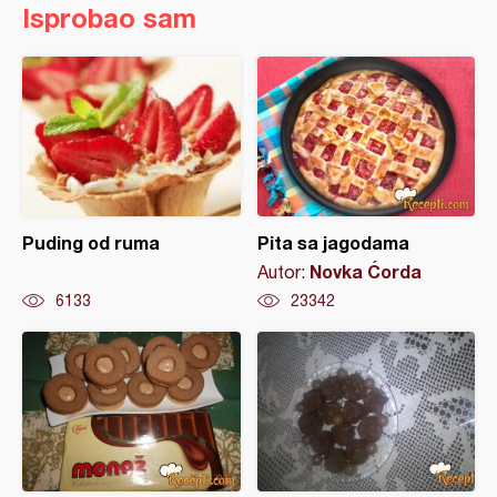
Isprobao sam
Puding od ruma
Pita sa jagodama
Novka Ćorda
Autor:
6133
23342