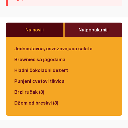
Najnoviji
Najpopularniji
Jednostavna, osvežavajuća salata
Brownies sa jagodama
Hladni čokoladni dezert
Punjeni cvetovi tikvica
Brzi ručak (3)
Džem od breskvi (3)