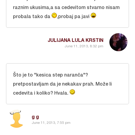
raznim ukusima,a sa cedevitom stvarno nisam
probala tako da
,probaj pa javi
JULIJANA LULA KRSTIN
June 11, 2013, 8:32 pm
Što je to "kesica step naranča"?
pretpostavljam da je nekakav prah. Može li
cedevita i koliko? Hvala.
g g
June 11, 2013, 7:55 pm