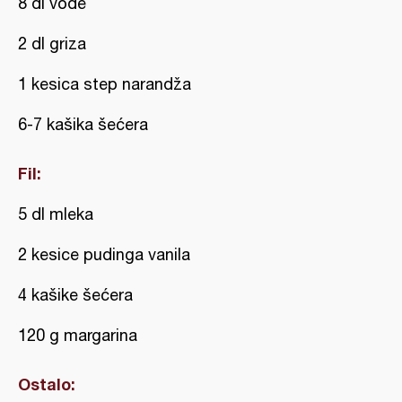
8 dl vode
2 dl griza
1 kesica step narandža
6-7 kašika šećera
Fil:
5 dl mleka
2 kesice pudinga vanila
4 kašike šećera
120 g margarina
Ostalo: