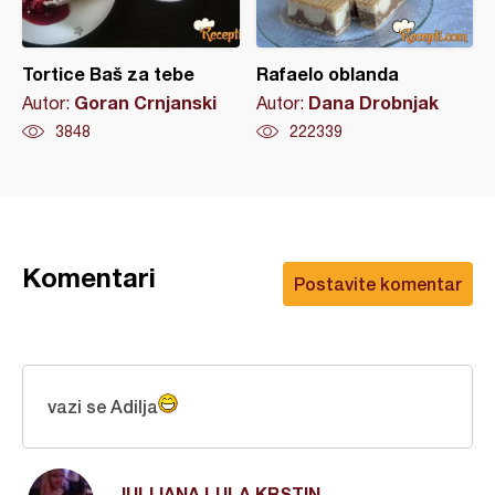
Tortice Baš za tebe
Rafaelo oblanda
Goran Crnjanski
Dana Drobnjak
Autor:
Autor:
3848
222339
Komentari
Postavite komentar
vazi se Adilja
JULIJANA LULA KRSTIN