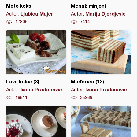
Moto keks
Menaž minjoni
Ljubica Majer
Marija Djordjevic
Autor:
Autor:
17806
7414
Lava kolač (3)
Mađarica (13)
Ivana Prodanovic
Ivana Prodanovic
Autor:
Autor:
16511
25369