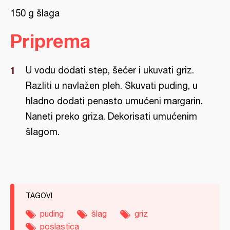
150 g šlaga
Priprema
U vodu dodati step, šećer i ukuvati griz.
Razliti u navlažen pleh. Skuvati puding, u
hladno dodati penasto umućeni margarin.
Naneti preko griza. Dekorisati umućenim
šlagom.
TAGOVI
puding
šlag
griz
poslastica