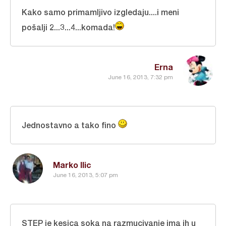
Kako samo primamljivo izgledaju....i meni
pošalji 2...3...4...komada!
Erna
June 16, 2013, 7:32 pm
Jednostavno a tako fino
Marko Ilic
June 16, 2013, 5:07 pm
STEP je kesica soka na razmucivanje ima ih u