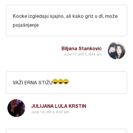
Kocke izgledaju sjajno, ali kako griz u dl, može
pojašnjenje
Biljana Stankovic
June 17, 2013, 9:44 am
VAŽI ERNA STIŽU
JULIJANA LULA KRSTIN
June 16, 2013, 8:07 pm